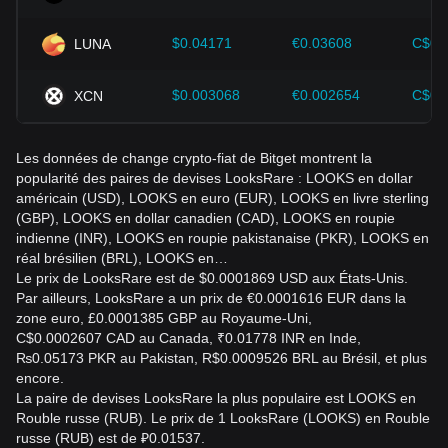
également suivre de près les variations futures du prix de
LooksRare et adapter leurs stratégies d'investissement en
$0.04171
€0.03608
C$0.
LUNA
fonction de l'évolution du marché.
$0.003068
€0.002654
C$0.
XCN
Les données de change crypto-fiat de Bitget montrent la
popularité des paires de devises LooksRare : LOOKS en dollar
américain (USD), LOOKS en euro (EUR), LOOKS en livre sterling
(GBP), LOOKS en dollar canadien (CAD), LOOKS en roupie
indienne (INR), LOOKS en roupie pakistanaise (PKR), LOOKS en
réal brésilien (BRL), LOOKS en…
Le prix de LooksRare est de $0.0001869 USD aux États-Unis.
Par ailleurs, LooksRare a un prix de €0.0001616 EUR dans la
zone euro, £0.0001385 GBP au Royaume-Uni,
C$0.0002607 CAD au Canada, ₹0.01778 INR en Inde,
₨0.05173 PKR au Pakistan, R$0.0009526 BRL au Brésil, et plus
encore.
La paire de devises LooksRare la plus populaire est LOOKS en
Rouble russe (RUB). Le prix de 1 LooksRare (LOOKS) en Rouble
russe (RUB) est de ₽0.01537.