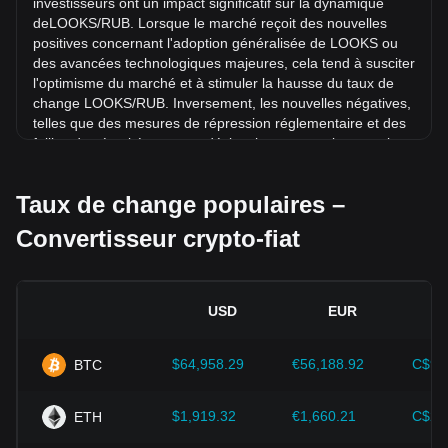
investisseurs ont un impact significatif sur la dynamique
mois dernier, le taux de change de LooksRare (LOOKS) a
deLOOKS/RUB. Lorsque le marché reçoit des nouvelles
baissé de 8.54% par rapport à Rouble russe (RUB).
positives concernant l'adoption généralisée de LOOKS ou
des avancées technologiques majeures, cela tend à susciter
l'optimisme du marché et à stimuler la hausse du taux de
change LOOKS/RUB. Inversement, les nouvelles négatives,
telles que des mesures de répression réglementaire et des
failles de sécurité, peuvent déclencher une panique sur le
marché et entraîner une baisse du taux de change
LOOKS/RUB.
Taux de change populaires –
Environnement réglementaire :
Les politiques et
Convertisseur crypto-fiat
réglementations gouvernementales entourant les
cryptomonnaies ont un impact direct sur leur acceptation,
qui détermine à son tour leur valeur par rapport aux devises
fiat traditionnelles telles que le dollar américain. Des
USD
EUR
réglementations claires et favorables peuvent renforcer la
confiance des investisseurs dans les cryptomonnaies et
faire grimper leur valeur. À l'inverse, des politiques
$64,958.29
€56,188.92
C$90
BTC
réglementaires vagues ou trop strictes peuvent entraver le
développement des cryptomonnaies et faire chuter leur
$1,919.32
€1,660.21
C$2,
ETH
valeur.