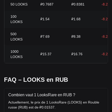
50
LOOKS
₽0.7687
₽0.8381
-8.29
100
₽1.54
₽1.68
-8.29
LOOKS
500
₽7.69
₽8.38
-8.29
LOOKS
1000
₽15.37
₽16.76
-8.29
LOOKS
FAQ – LOOKS en RUB
Combien vaut 1 LooksRare en RUB ?
Actuellement, le prix de 1 LooksRare (LOOKS) en Rouble
russe (RUB) est de ₽0.01537.