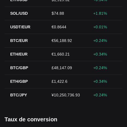
SOL/USD
$74.88
+1.81%
USDT/EUR
€0.8644
+0.01%
BTC/EUR
€56,188.92
+0.24%
ETH/EUR
€1,660.21
+0.34%
BTC/GBP
£48,147.09
+0.24%
ETH/GBP
£1,422.6
+0.34%
BTC/JPY
¥10,250,736.93
+0.24%
Taux de conversion