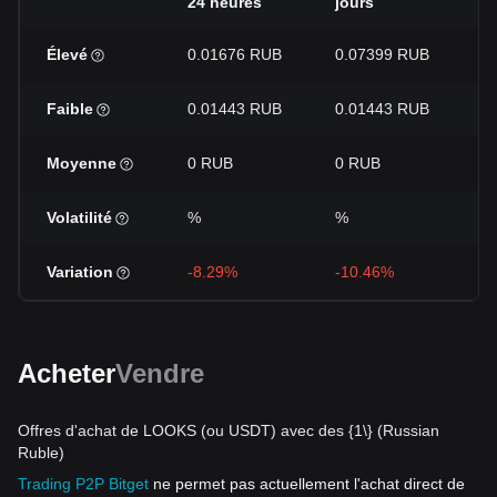
24 heures
jours
j
Élevé
0.01676 RUB
0.07399 RUB
0
Faible
0.01443 RUB
0.01443 RUB
0
Moyenne
0 RUB
0 RUB
0
Volatilité
%
%
%
Variation
-8.29%
-10.46%
-
Acheter
Vendre
Offres d'achat de LOOKS (ou USDT) avec des {1\} (Russian
Ruble)
Trading P2P Bitget
ne permet pas actuellement l'achat direct de