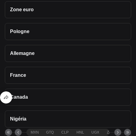
Zone euro
Pologne
Allemagne
France
Canada
Nigéria
MXN
GTQ
CLP
HNL
UGX
ZAR
TND