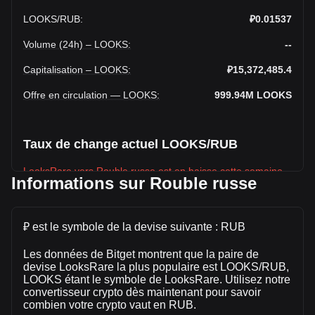
LOOKS
/
RUB
:
₽0.01537
Volume (24h) – LOOKS
:
--
Capitalisation – LOOKS
:
₽15,372,485.4
Offre en circulation — LOOKS
:
999.94M
LOOKS
Taux de change actuel LOOKS/RUB
LooksRare vers Rouble russe est en baisse cette semaine.
Informations sur Rouble russe
Le prix du marché de LooksRare est actuellement de
₽0.01537 par LOOKS, avec une capitalisation boursière
totale de ₽15,372,485.4 RUB et une offre en circulation de
₽ est le symbole de la devise suivante : RUB
999,941,700 LOOKS. Le volume de trading de LooksRare a
évolué de 0.00% (₽0 RUB) au cours des dernières
Les données de Bitget montrent que la paire de
24 heures. Lors du dernier jour de trading, le volume de
devise LooksRare la plus populaire est LOOKS/RUB,
LOOKS étant le symbole de LooksRare. Utilisez notre
trading de LOOKS était de ₽0.
convertisseur crypto dès maintenant pour savoir
combien votre crypto vaut en RUB.