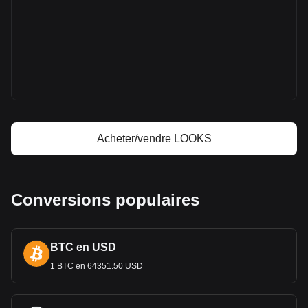
Plus d'informations à propos de LooksRare
sur Bitget
Prix de LooksRare
Prévision de prix de LooksRare
Qu'est-ce que LooksRare (LOOKS)
Calculateur de profit LooksRare
Acheter/vendre LOOKS
Conversions populaires
BTC en USD
1 BTC en 64351.50 USD