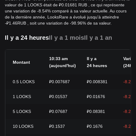
valeur de 1 LOOKS était de ₽0.01681 RUB , ce qui représente
une variation de -8.54% comparé à sa valeur actuelle. Au cours
de la dernière année, LooksRare a évolué jusqu'à atteindre
-
₽
1.46
RUB
, soit une variation de -98.96% de sa valeur.
Il y a 24 heures
Il y a 1 mois
Il y a 1 an
10:33 am
Il y a
Variat
Montant
(aujourd'hui)
24 heures
(24h)
0.5
LOOKS
₽0.007687
₽0.008381
-8.29
1
LOOKS
₽0.01537
₽0.01676
-8.29
5
LOOKS
₽0.07687
₽0.08381
-8.29
10
LOOKS
₽0.1537
₽0.1676
-8.29