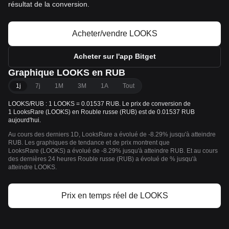
résultat de la conversion.
Acheter/vendre LOOKS
Acheter sur l'app Bitget
Graphique LOOKS en RUB
1j
7j
1M
3M
1A
Tout
LOOKS/RUB : 1 LOOKS = 0.01537 RUB. Le prix de conversion de
1 LooksRare (LOOKS) en Rouble russe (RUB) est de 0.01537 RUB
aujourd'hui.
Au cours des derniers 1D, LooksRare a évolué de -8.29% jusqu'à atteindre
RUB. Les graphiques de tendance et de prix montrent que
LooksRare (LOOKS) a évolué de -8.29% jusqu'à atteindre RUB. Et au cours
des dernières 24 heures Rouble russe (RUB) a évolué de % jusqu'à
atteindre LOOKS.
Prix en temps réel de LOOKS