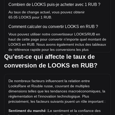
Combien de LOOKS puis-je acheter avec 1 RUB ?
Au taux de change actuel, vous pouvez obtenir
65.05 LOOKS pour 1 RUB.
Comment calculer ou convertir LOOKS en RUB ?
Vous pouvez utiliser notre convertisseur LOOKS/RUB en
haut de cette page pour convertir n'importe quel montant de
LOOKS en RUB. Nous avons également inclus des tableaux
de référence rapide pour les conversions les plus
populaires. Par exemple, 5 RUB équivalent à 325.24
Qu'est-ce qui affecte le taux de
LOOKS, tandis que 5 LOOKS coûtent environ 0.07687RUB.
conversion de LOOKS en RUB?
Quel est le record historique du prix de
LOOKS/RUB ?
De nombreux facteurs influencent la relation entre
Le record historique du prix de 1 LOOKS en RUB est de
LooksRare et Rouble russe, couvrant de multiples
₽581.84. Il reste à voir si la valeur de 1 LOOKS/RUB
dimensions telles que les tendances macroéconomiques, la
dépassera le record historique actuel.
réglementation et l'innovation technologique. Plus
précisément, les facteurs suivants jouent un rôle important :
Quelle est la tendance des prix de en RUB ?
Au cours des 7 derniers jours, le taux de change de
Sentiment du marché :
Le sentiment et la confiance des
LooksRare (LOOKS) a baissé de 10.46%. Au cours du