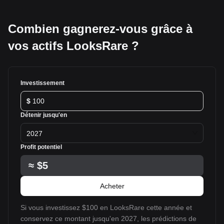
Combien gagnerez-vous grâce à
vos actifs LooksRare ?
Investissement
$
Détenir jusqu'en
2027
Profit potentiel
≈
$5
Acheter
Si vous investissez $100 en LooksRare cette année et
conservez ce montant jusqu'en 2027, les prédictions de