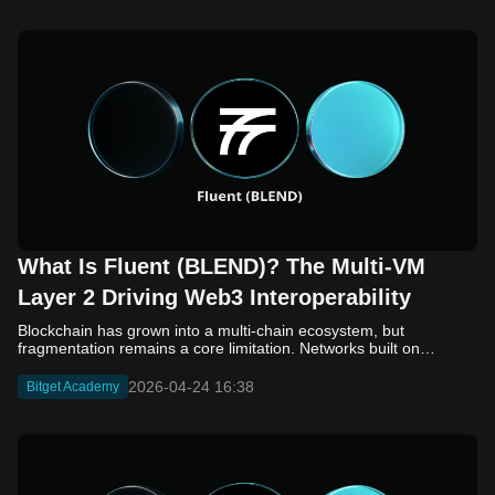
What Is Fluent (BLEND)? The Multi-VM
Layer 2 Driving Web3 Interoperability
Blockchain has grown into a multi-chain ecosystem, but
fragmentation remains a core limitation. Networks built on
different virtual machines, such as EVM, SVM, and WASM, still
struggle to communicate efficiently. While bridges and cross-
2026-04-24 16:38
Bitget Academy
chain solutions have improved connectivity, they often introduce
added complexity, security concerns, and slower execution. As a
result, developers and users continue to face friction when
moving assets and building across ecosystems. Fluent (BLEND)
enters this landscape as a Layer 2 project that takes a different
approach. Instead of connecting separate chains, it aims to unify