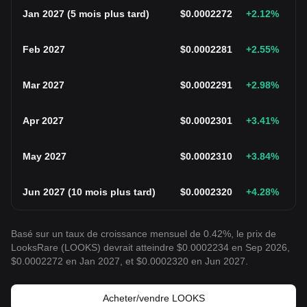
Jan 2027
(
5 mois plus tard
)
$
0.0002272
+2.12
%
Feb 2027
$
0.0002281
+2.55
%
Mar 2027
$
0.0002291
+2.98
%
Apr 2027
$
0.0002301
+3.41
%
May 2027
$
0.0002310
+3.84
%
Jun 2027
(
10 mois plus tard
)
$
0.0002320
+4.28
%
Basé sur un taux de croissance mensuel de 0.42%, le prix de
LooksRare (LOOKS) devrait atteindre $0.0002234 en Sep 2026,
$0.0002272 en Jan 2027, et $0.0002320 en Jun 2027.
Acheter/vendre LOOKS