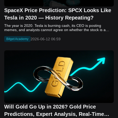
SpaceX Price Prediction: SPCX Looks Like
Tesla in 2020 — History Repeating?
The year is 2020. Tesla is burning cash, its CEO is posting memes, and analysts cannot agree on whether the stock is a generational opportunity or an elaborate joke. Now replace Tesla with SpaceX. Replace 2020 with 2026. The debate looks almost identical, and SPCX is set to hit the Nasdaq on June 12. The offering price is $135 per share. The implied valuation is $1.75 trillion. For anyone who watched Tesla run 700% that year, the pattern is hard to unsee. History does not repeat, but it rhymes often enough to pay attention. Before sizing into SPCX on day one, investors need to understand what actually drove Tesla's re-rating, whether SpaceX has the same ingredients, and where the comparison quietly falls apart. That is what this piece covers, with numbers. Five structural parallels that make SPCX feel like TSLA 2020. Five critical differences that could make trade painful. And the exact price levels and execution metrics will tell you whether this rocket clears the atmosphere or comes apart on ascent. Tesla in 2020 — The Flashback Every Investor Needs To understand the TSLA/SPCX parallel, you need to remember what Tesla actually looked like at the start of 2020. Not in hindsight. Through the eyes of a skeptic. Tesla, Inc. (TSLA) Price History Source: Yahoo Finance In January of that year, Tesla was trading at roughly $28 on a split-adjusted basis. The company had just barely posted its first full-year GAAP profit, capping nearly a decade of consecutive annual losses. Revenue was growing fast, but the valuation was already uncomfortable by any conventional measure. The price-to-earnings ratio peaked at 940x by Q4 2020, a number that triggered every value screen on the planet. The bear case was loud and well-reasoned. Tesla was a car company with car-company margins, going up against century-old manufacturers with far deeper pockets. The stock had already run hard. Every rational DCF model said it was overvalued. Then the narrative shifted. Not because of a single earnings beat or a product launch. The market collectively decided that Tesla was not a car company. It was a clean energy platform, a software business, a battery technology leader, and a self-driving AI play, all in one ticker. Once that frame took hold, traditional valuation metrics lost their grip as anchors. Retail investors piled in. Institutional funds that had stayed on the sidelines were forced to buy when Tesla was added to the SP 500 in December. The feedback loop closed hard and fast. By the end of 2020, the stock had risen 743% from its March lows, making it the largest company ever added to the index at the time of inclusion. The lesson is not that Tesla was cheap. It was not. The lesson is that Tesla's 2020 rally had almost nothing to do with fundamentals catching up to price. It was the market repricing the total addressable market and the probability of dominance. That distinction is the entire reason the SPCX conversation is worth having. The Parallel — Why SPCX Feels Like TSLA 2020 The similarities between SpaceX today and Tesla in 2020 are not superficial. They span five structural dimensions that matter to how markets re-rate a stock. The visionary founder effect: Tesla in 2020 was inseparable from Elon Musk. His vision, execution record, and ability to shape investor narratives were central to the thesis. SpaceX in 2026 is similar. Investors are not just buying a launch company; they are buying a vision of a multi-planetary future and a global communications network powered by Starlink. That founder premium is powerful, but it also creates key-person risk. Unprofitable on paper, but the underlying business is real: SpaceX’s headline GAAP losses may appear concerning, but adjusted EBITDA and Starlink’s profitability suggest the core business is already generating substantial economic value. Tesla investors who looked beyond reported losses before 2020 were ultimately rewarded. The question is whether SpaceX merits the same long-term patience. Dominant in a market that is just getting started: Tesla led the EV market just as adoption began accelerating. SpaceX occupies a similar position in the emerging space economy. Starlink has already achieved global scale, while Starship could dramatically lower launch costs if commercial operations mature, potentially reshaping the economics of the entire industry. A valuation that does not make sense on traditional metrics, and may not need to: SpaceX’s valuation appears extreme by conventional measures, much like Tesla’s did in 2020. Traditional valuation frameworks are not necessarily wrong, but when a company is creating a new category, they may fail to capture the scale of future opportunities. Retail conviction meets institutional hesitation: Tesla’s 2020 rally was fueled by strong retail demand and skepticism from many institutional investors. SpaceX could follow a similar path, with intense retail enthusiasm, cautious institutions, and potential future index inclusion creating demand that extends beyond near-term fundamentals. The Bull Case — If History Repeats If the Tesla 2020 parallel holds, what does the upside actually look like in numbers? Starlink's ceiling is much higher than $11.4 billion: Starlink still reaches only a fraction of its addressable market. With Starship enabling faster and cheaper satellite deployment, analysts project Starlink revenue could reach $30 to $50 billion annually by 2030. At a 40% operating margin, that implies $12 to $20 billion in operating profit from Starlink alone. Starship changes the economics of everything: If commercial Starship operations begin in the second half of 2026, the impact goes beyond lower launch costs. It could unlock new markets, accelerate satellite deployment, and reshape the economics of the entire launch industry. Even partial success would imply a much larger company than what traditional valuation models capture today. A Mars mission timeline becomes the narrative re-rating catalyst: Tesla’s re-rating happened when EV adoption moved from fringe to mainstream consensus. For SpaceX, the equivalent moment could come when a credible human Mars transit shifts from vision to scheduled mission. That would be less a financial event than a narrative event, and narrative events are what drive extreme re-ratings. The price target scenarios, modeled on Starlink growth and Starship commercialization, look like this: Scenario Implied Price by 2030 Basis Base Case $200 to $250 Starlink at $25B revenue, 35x EV/Revenue Bull Case $300 to $400 Starlink at $40B plus Starship commercial ops at scale Extreme Bull $500+ Full narrative re-rating plus index inclusion demand shock One more number worth sitting with: if SPCX mirrors Tesla’s exact 2020 to 2021 trajectory, a 700% move from the IPO price implies roughly $1,080 per share and a market cap above $14 trillion. That is not a price target. It is a thought experiment about maximum narrative compression when the market decides a company is no longer just a company, but a civilizational bet. The Bear Case — Where the Analogy Breaks Down The Tesla parallel is compelling, but incomplete. There are five places where the comparison breaks down, and ignoring them is how investors get hurt. SpaceX's biggest customer is the government: Tesla in 2020 was a consumer business with diversified demand from individual buyers. SpaceX is different. A meaningful share of revenue comes from NASA, the Department of Defense, and other government agencies. That makes SpaceX partly a defense and aerospace contractor, with budget, policy, and political risks Tesla never faced. You are buying the economics without the control: Public investors may participate in the upside, but Class A shares carry little meaningful voting power. Elon Musk retains strategic control. That may support the founder premium, but it also means shareholders have limited recourse if priorities shift, attention drifts, or decisions favor long-term missions over near-term profitability. Regulatory risk is structural, not episodic: Tesla faced regulatory scrutiny, but SpaceX depends on approvals for launches, environmental reviews, and commercial space operations. A major launch failure, extended FAA hold, or policy shift could delay Starship, slow Starlink deployment, and damage the growth narrative at the wrong time. The valuation math is genuinely difficult to defend: At a $1.75 trillion valuation, SpaceX is priced as if several major outcomes have already gone right: scaled Starship operations, massive Starlink growth, and a Mars-driven narrative premium. Reasonable base-case valuations sit far below the IPO price, meaning investors are effectively paying for the bull case upfront. The 2022 lesson exists and should not be dismissed: Tesla’s 2020 surge was followed by a brutal 2022 drawdown. The same retail conviction and founder premium that powered the rally became liabilities when sentiment turned. If SPCX follows the Tesla path, investors must account for both the euphoric upside and the volatility that may follow. The Tokenized Futures Signal — What Pre-Market Activity Is Telling Us Before SPCX officially trades on Nasdaq, there is already a market pricing it: the on-chain tokenized futures market on Bitget. Tokenized futures offer a live sentiment read: SPCXUSDT perpetual contracts have created real-time price discovery before the IPO. This matters because the participant base is retail-heavy, global, and conviction-driven, making it a useful signal traditional IPO indicators may miss. Positive funding suggests long-side enthusiasm: If funding rates remain persistently positive, traders are paying a premium to stay long. That points to strong retail conviction and limited short-side p
2026-06-12 06:59
Bitget Academy
Will Gold Go Up in 2026? Gold Price
Predictions, Expert Analysis, Real-Time