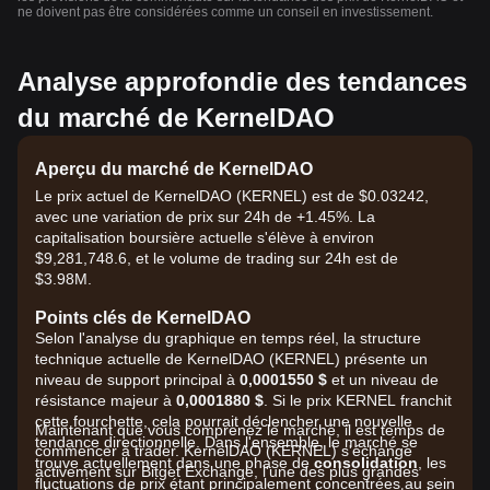
ne doivent pas être considérées comme un conseil en investissement.
Analyse approfondie des tendances
du marché de KernelDAO
Aperçu du marché de KernelDAO
Le prix actuel de KernelDAO (KERNEL) est de $0.03242,
avec une variation de prix sur 24h de +1.45%. La
capitalisation boursière actuelle s'élève à environ
$9,281,748.6, et le volume de trading sur 24h est de
$3.98M.
Points clés de KernelDAO
Selon l'analyse du graphique en temps réel, la structure
technique actuelle de KernelDAO (KERNEL) présente un
niveau de support principal à
0,0001550 $
et un niveau de
résistance majeur à
0,0001880 $
. Si le prix KERNEL franchit
cette fourchette, cela pourrait déclencher une nouvelle
Maintenant que vous comprenez le marché, il est temps de
tendance directionnelle. Dans l'ensemble, le marché se
commencer à trader. KernelDAO (KERNEL) s'échange
trouve actuellement dans une phase de
consolidation
, les
activement sur Bitget Exchange, l'une des plus grandes
fluctuations de prix étant principalement concentrées au sein