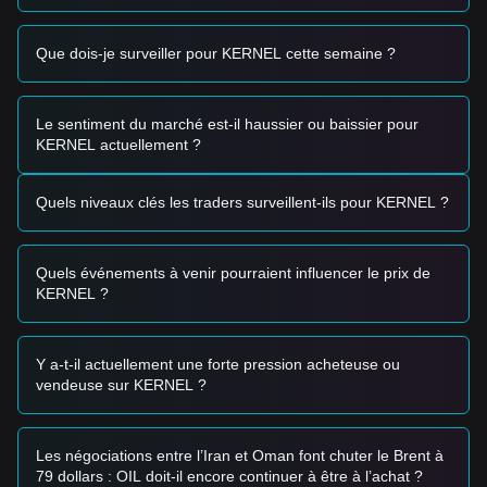
accrue dans une fourchette étroite.
•
Sentiment général sur les altcoins :
KERNEL suit
Que dois-je surveiller pour KERNEL cette semaine ?
actuellement les mouvements généraux des tokens DAO de
micro-capitalisation, qui traversent une période
d'accumulation.
Le sentiment du marché est-il haussier ou baissier pour
Signaux de trading
KERNEL actuellement ?
Sur la base de la structure technique actuelle et du
momentum du marché, les stratégies de trading suivantes
sont fournies à titre indicatif :
Quels niveaux clés les traders surveillent-ils pour KERNEL ?
Zones d'achat potentielles
• Si le prix KERNEL approche
0,0001550 $
et montre des
signes de retournement ou de rebond fort, cela pourrait
Quels événements à venir pourraient influencer le prix de
présenter une opportunité d'achat à court terme.
KERNEL ?
• Si le prix franchit au-dessus de
0,0001880 $
accompagné
d'une augmentation significative du volume de négociation,
cela pourrait confirmer le début d'une nouvelle tendance
haussière.
Y a-t-il actuellement une forte pression acheteuse ou
Scénario de risque
vendeuse sur KERNEL ?
• Si le prix KERNEL chute en dessous du niveau de
0,0001500 $
avec un volume élevé, le marché pourrait
entrer dans une phase de correction plus profonde, ciblant
Les négociations entre l’Iran et Oman font chuter le Brent à
des zones de liquidité inférieures.
79 dollars : OIL doit-il encore continuer à être à l’achat ?