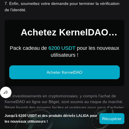
7
.
Enfin, soumettez votre demande pour terminer la vérification
de l'identité.
Achetez KernelDAO
pour 1 USD
Pack cadeau de
6200 USDT
pour les nouveaux
utilisateurs !
Acheter KernelDAO
Les investissements en cryptomonnaies, y compris l'achat de
KernelDAO en ligne sur Bitget, sont soumis au risque du marché.
Bitget fournit des moyens faciles et pratiques pour vous d'acheter
des KernelDAO, et nous faisons de notre mieux pour informer
Jusqu'à 6200 USDT et des produits dérivés LALIGA pour
Récupérer
pleinement nos utilisateurs sur chaque cryptomonnaie que nous
les nouveaux utilisateurs !
offrons sur la plateforme d'échange. Toutefois, nous ne sommes