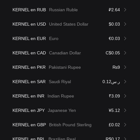
KERNEL en RUB
Russian Ruble
₽2.64
KERNEL en USD
United States Dollar
$0.03
KERNEL en EUR
Euro
€0.03
KERNEL en CAD
Canadian Dollar
C$0.05
KERNEL en PKR
Pakistani Rupee
₨9
KERNEL en SAR
Saudi Riyal
ر.س0.12
KERNEL en INR
Indian Rupee
₹3.09
KERNEL en JPY
Japanese Yen
¥5.12
KERNEL en GBP
British Pound Sterling
£0.02
KERNEL en BRL
Brazilian Real
R$0.17