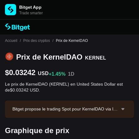
Bitget App
Trade smarter
Accueil
/
Prix des cryptos
/
Prix de KernelDAO
Prix de KernelDAO
KERNEL
$0.03242
USD
+1.45%
1D
Le prix de KernelDAO (KERNEL) en United States Dollar est
de$0.03242 USD.
Bitget propose le trading Spot pour KernelDAO via la
paire de trading KERNEL/USDT. Le prix actuel de KER
NEL/USDT est de 0.03247, avec un volume de trading
Graphique de prix
sur 24 heures de $4,044.51. KernelDAO a une capitali
sation boursière de $9,281,748.6 et une offre en circul