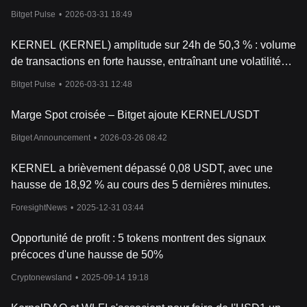
explosion du volume d'échanges
Bitget Pulse
•
2026-03-31 18:49
KERNEL (KERNEL) amplitude sur 24h de 50,3 % : volume
de transactions en forte hausse, entraînant une volatilité
extrême sans catalyseur unique évident
Bitget Pulse
•
2026-03-31 12:48
Marge Spot croisée – Bitget ajoute KERNEL/USDT
Bitget Announcement
•
2026-03-26 08:42
KERNEL a brièvement dépassé 0,08 USDT, avec une
hausse de 18,92 % au cours des 5 dernières minutes.
ForesightNews
•
2025-12-31 03:44
Opportunité de profit : 5 tokens montrent des signaux
précoces d'une hausse de 50%
Cryptonewsland
•
2025-09-14 19:18