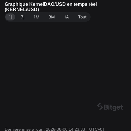
ation de 286.31M KERNEL. Source des données : Bit
Graphique KernelDAO/USD en temps réel
(KERNEL/USD)
get Exchange. Dernière mise à jour : 2026-08-06 14:2
1j
3:33.
7j
1M
3M
1A
Tout
Dernière mise à jour : 2026-08-06 14:23:33
（UTC+0）