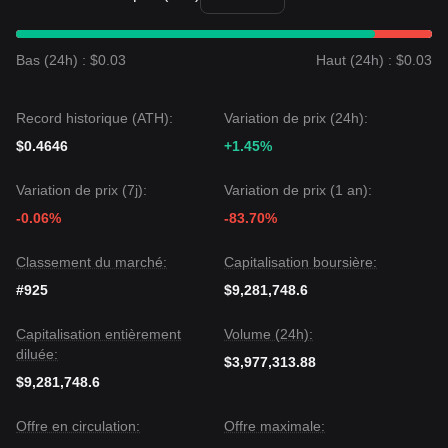
prudent
. D'une analyse structurelle à moyen terme, le prix
KERNEL oscille actuellement entre les niveaux de support
de
0,0001550 $
et de résistance de
0,0001880 $
.
Perspectives du marché
Bas (24h) : $0.03
Haut (24h) : $0.03
Si le prix KERNEL franchit au-dessus de
0,0001880 $
, le
prochain niveau cible pourrait être
0,0002150 $
. Si le prix
tombe en dessous de
0,0001550 $
, le prochain objectif à la
Record historique (ATH):
Variation de prix (24h):
baisse pourrait être
0,0001320 $
.
$0.4646
+1.45%
Consensus du marché
Le consensus parmi les analystes est que bien que
Variation de prix (7j):
Variation de prix (1 an):
KernelDAO puisse connaître une volatilité continue ou un
mouvement latéral à court terme, la tendance à moyen
-0.06%
-83.70%
terme devrait rester
neutre-positive
tant que le prix reste
au-dessus du niveau de support critique de
0,0001550 $
.
Classement du marché:
Capitalisation boursière:
#925
$9,281,748.6
Capitalisation entièrement
Volume (24h):
diluée:
$3,977,313.88
$9,281,748.6
Offre en circulation:
Offre maximale: