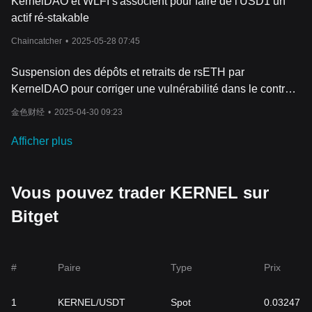
KernelDAO et WLFI s'associent pour faire de l'USD1 un
actif ré-stakable
Chaincatcher
•
2025-05-28 07:45
Suspension des dépôts et retraits de rsETH par
KernelDAO pour corriger une vulnérabilité dans le contrat
suite à une récente mise à niveau
金色财经
•
2025-04-30 09:23
Afficher plus
Vous pouvez trader KERNEL sur
Bitget
#
Paire
Type
Prix
1
KERNEL/USDT
Spot
0.03247