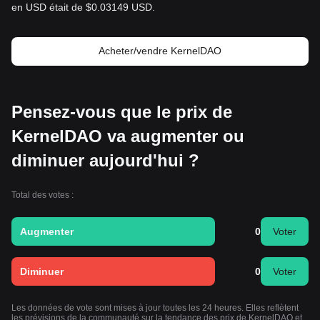
en USD était de $0.03149 USD.
Acheter/vendre KernelDAO
Pensez-vous que le prix de
KernelDAO va augmenter ou
diminuer aujourd'hui ?
Total des votes :
Augmenter
0
Voter
Diminuer
0
Voter
Les données de vote sont mises à jour toutes les 24 heures. Elles reflètent
les prévisions de la communauté sur la tendance des prix de KernelDAO et