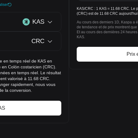
liser
KAS/CRC : 1 KAS = 11.68 CRC. Le pr
(CRC) est de 11.68 CRC aujourd'hui
KAS
Au cours des derniers 1D, Kaspa a 
de tendance et de prix montrent qu
Et au cours des dernières 24 heures
KAS.
CRC
Prix 
nge en temps réel de KAS en
) en Colón costaricien (CRC).
nnées en temps réel. Le résultat
ent valorisé à 11.68 CRC.
hanger rapidement, nous vous
de la conversion.
KAS