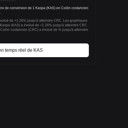
ix de conversion de 1 Kaspa (KAS) en Colón costaricien
.
évolué de +1.26% jusqu'à atteindre CRC. Les graphiques
e Kaspa (KAS) a évolué de +1.26% jusqu'à atteindre CRC.
 Colón costaricien (CRC) a évolué de % jusqu'à atteindre
en temps réel de KAS