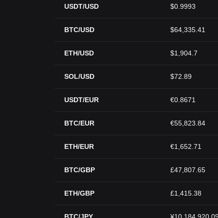
USDT/USD
$0.9993
BTC/USD
$64,335.41
ETH/USD
$1,904.7
SOL/USD
$72.89
USDT/EUR
€0.8671
BTC/EUR
€55,823.84
ETH/EUR
€1,652.71
BTC/GBP
£47,807.65
ETH/GBP
£1,415.38
BTC/JPY
¥10,184,920.0