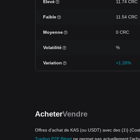
Élevé
11.74 CRC
Faible
11.54 CRC
Moyenne
0 CRC
Volatilité
%
Variation
+1.26%
Acheter
Vendre
Offres d'achat de KAS (ou USDT) avec des {1\} (Cos
Trading P2P Bitget
ne permet pas actuellement l'ach