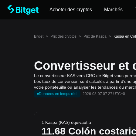
Acheter des cryptos
Marchés
Bitget
>
Prix des cryptos
>
Prix de Kaspa
>
Kaspa en Col
Convertisseur et
Le convertisseur KAS vers CRC de Bitget vous permet 
Les taux de conversion sont calculés à partir d'une 
votre portefeuille ou analyser les tendances du march
Données en temps réel
·
2026-08-07 07:27 UTC+0
1 Kaspa (KAS) équivaut à
11.68
Colón costari