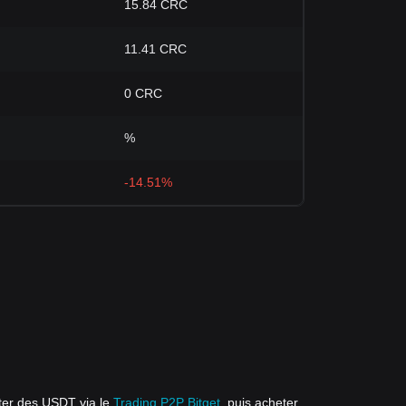
15.84 CRC
11.41 CRC
0 CRC
%
-14.51%
ter des USDT via le
Trading P2P Bitget
, puis acheter