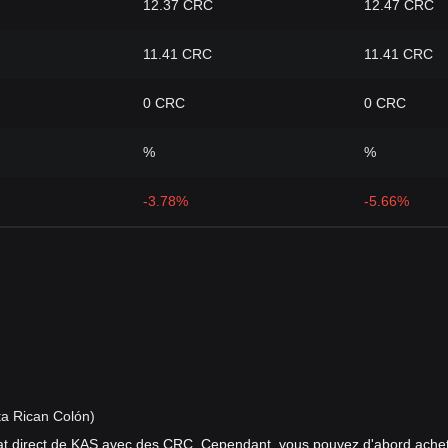
12.37 CRC
12.47 CRC
11.41 CRC
11.41 CRC
0 CRC
0 CRC
%
%
-3.78%
-5.66%
ta Rican Colón)
at direct de KAS avec des CRC. Cependant, vous pouvez d'abord ache