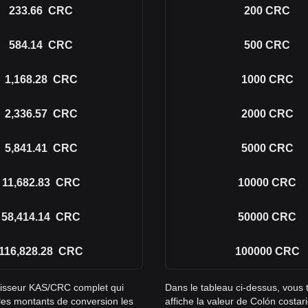
233.66
CRC
200
CRC
584.14
CRC
500
CRC
1,168.28
CRC
1000
CRC
2,336.57
CRC
2000
CRC
5,841.41
CRC
5000
CRC
11,682.83
CRC
10000
CRC
58,414.14
CRC
50000
CRC
116,828.28
CRC
100000
CRC
rtisseur KAS/CRC complet qui
Dans le tableau ci-dessus, vous
 les montants de conversion les
affiche la valeur de Colón costa