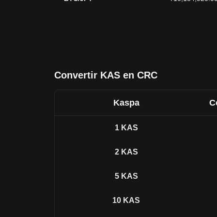
Convertir KAS en CRC
Kaspa
C
1
KAS
2
KAS
5
KAS
10
KAS