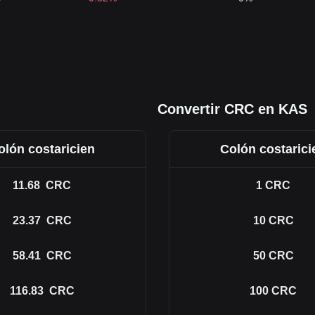
Convertir CRC en KAS
olón costaricien
Colón costarici
11.68
CRC
1
CRC
23.37
CRC
10
CRC
58.41
CRC
50
CRC
116.83
CRC
100
CRC