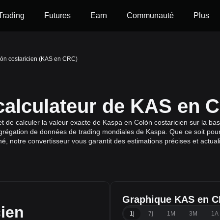
Trading
Futures
Earn
Communauté
Plus
ón costaricien (KAS en CRC)
 calculateur de KAS en 
de calculer la valeur exacte de Kaspa en Colón costaricien sur la bas
agrégation de données de trading mondiales de Kaspa. Que ce soit pour p
é, notre convertisseur vous garantit des estimations précises et actual
Graphique KAS en 
cien
1j
7j
1M
3M
1A