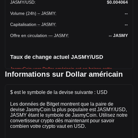
JASMY
/
USD
:
$0.004064
Volume (24h) – JASMY
:
--
Capitalisation – JASMY
:
--
Offre en circulation — JASMY
:
--
JASMY
Taux de change actuel JASMY/USD
JasmyCoin vers Dollar américain est en baisse cette
Informations sur Dollar américain
semaine.
Le prix du marché de JasmyCoin est actuellement de
$0.004064 par JASMY, avec une capitalisation boursière
$ est le symbole de la devise suivante : USD
totale de $-- USD et une offre en circulation de -- JASMY.
Les données de Bitget montrent que la paire de
Le volume de trading de JasmyCoin a évolué de --% ($--
devise JasmyCoin la plus populaire est JASMY/USD,
USD) au cours des dernières 24 heures. Lors du dernier
JASMY étant le symbole de JasmyCoin. Utilisez notre
jour de trading, le volume de trading de JASMY était de $--.
convertisseur crypto dès maintenant pour savoir
combien votre crypto vaut en USD.
Plus d'informations à propos de JasmyCoin