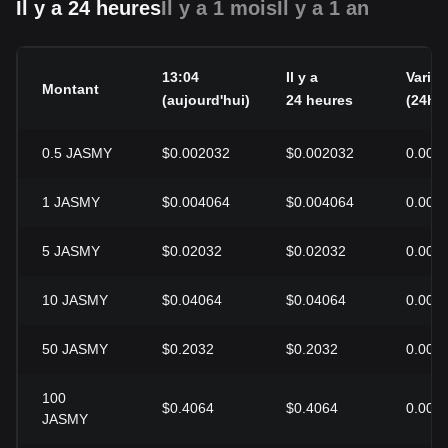
Il y a 24 heures
Il y a 1 mois
Il y a 1 an
13:04
Il y a
Variat
Montant
(aujourd'hui)
24 heures
(24h)
0.5
JASMY
$0.002032
$0.002032
0.00%
1
JASMY
$0.004064
$0.004064
0.00%
5
JASMY
$0.02032
$0.02032
0.00%
10
JASMY
$0.04064
$0.04064
0.00%
50
JASMY
$0.2032
$0.2032
0.00%
100
$0.4064
$0.4064
0.00%
JASMY