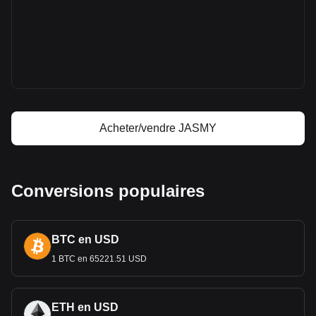
sur Bitget
Prix de JasmyCoin
Prévision de prix de JasmyCoin
Qu'est-ce que JasmyCoin (JASMY)
Calculateur de profit JasmyCoin
Acheter/vendre JASMY
Conversions populaires
BTC en USD
1 BTC en 65221.51 USD
ETH en USD