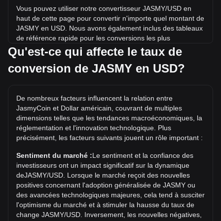
Vous pouvez utiliser notre convertisseur JASMY/USD en
haut de cette page pour convertir n'importe quel montant de
JASMY en USD. Nous avons également inclus des tableaux
de référence rapide pour les conversions les plus
populaires. Par exemple, 5 USD équivalent à 1,230.31
Qu'est-ce qui affecte le taux de
JASMY, tandis que 5 JASMY coûtent environ 0.02032USD.
conversion de JASMY en USD?
Quel est le record historique du prix de
JASMY/USD ?
De nombreux facteurs influencent la relation entre
Le record historique du prix de 1 JASMY en USD est de
JasmyCoin et Dollar américain, couvrant de multiples
$0.1294. Il reste à voir si la valeur de 1 JASMY/USD
dimensions telles que les tendances macroéconomiques, la
dépassera le record historique actuel.
réglementation et l'innovation technologique. Plus
précisément, les facteurs suivants jouent un rôle important :
Quelle est la tendance des prix de en USD ?
Au cours des 7 derniers jours, le taux de change de
Sentiment du marché :
Le sentiment et la confiance des
JasmyCoin (JASMY) a baissé de 1.33%. Au cours du mois
investisseurs ont un impact significatif sur la dynamique
dernier, le taux de change de JasmyCoin (JASMY) a baissé
deJASMY/USD. Lorsque le marché reçoit des nouvelles
de 8.20% par rapport à Dollar américain (USD).
positives concernant l'adoption généralisée de JASMY ou
des avancées technologiques majeures, cela tend à susciter
l'optimisme du marché et à stimuler la hausse du taux de
change JASMY/USD. Inversement, les nouvelles négatives,