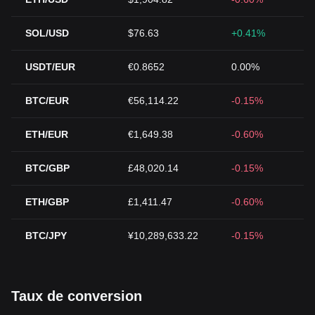
SOL/USD
$76.63
+0.41%
USDT/EUR
€0.8652
0.00%
BTC/EUR
€56,114.22
-0.15%
ETH/EUR
€1,649.38
-0.60%
BTC/GBP
£48,020.14
-0.15%
ETH/GBP
£1,411.47
-0.60%
BTC/JPY
¥10,289,633.22
-0.15%
Taux de conversion