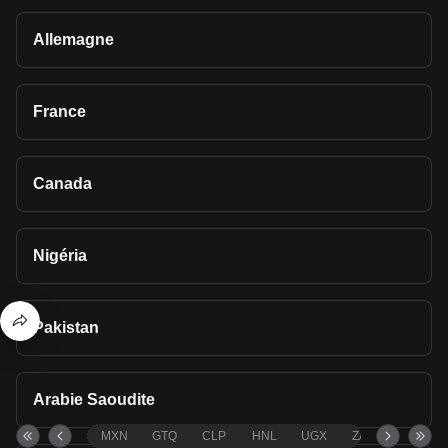
Allemagne
France
Canada
Nigéria
Pakistan
Arabie Saoudite
MXN
GTQ
CLP
HNL
UGX
ZAR
TND