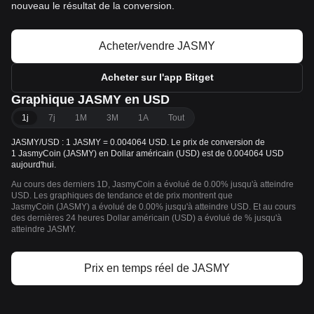
nouveau le résultat de la conversion.
Acheter/vendre JASMY
Acheter sur l'app Bitget
Graphique JASMY en USD
1j
7j
1M
3M
1A
Tout
JASMY/USD : 1 JASMY = 0.004064 USD. Le prix de conversion de
1 JasmyCoin (JASMY) en Dollar américain (USD) est de 0.004064 USD
aujourd'hui.
Au cours des derniers 1D, JasmyCoin a évolué de 0.00% jusqu'à atteindre
USD. Les graphiques de tendance et de prix montrent que
JasmyCoin (JASMY) a évolué de 0.00% jusqu'à atteindre USD. Et au cours
des dernières 24 heures Dollar américain (USD) a évolué de % jusqu'à
atteindre JASMY.
Prix en temps réel de JASMY