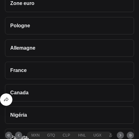
Zone euro
Pologne
Allemagne
France
Canada
Nigéria
MXN
GTQ
CLP
HNL
UGX
ZAR
TND
Pakistan