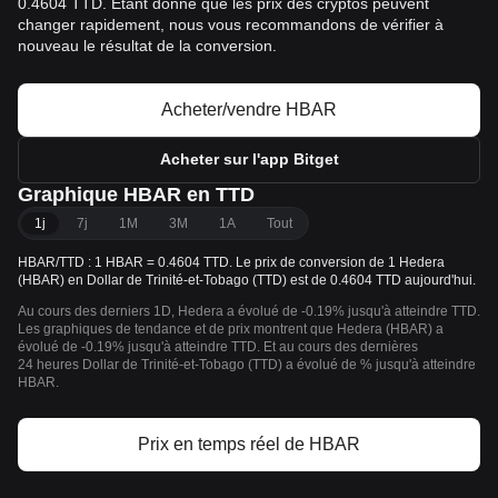
0.4604 TTD. Étant donné que les prix des cryptos peuvent
changer rapidement, nous vous recommandons de vérifier à
nouveau le résultat de la conversion.
Acheter/vendre HBAR
Acheter sur l'app Bitget
Graphique HBAR en TTD
1j
7j
1M
3M
1A
Tout
HBAR/TTD : 1 HBAR = 0.4604 TTD. Le prix de conversion de 1 Hedera
(HBAR) en Dollar de Trinité-et-Tobago (TTD) est de 0.4604 TTD aujourd'hui.
Au cours des derniers 1D, Hedera a évolué de -0.19% jusqu'à atteindre TTD.
Les graphiques de tendance et de prix montrent que Hedera (HBAR) a
évolué de -0.19% jusqu'à atteindre TTD. Et au cours des dernières
24 heures Dollar de Trinité-et-Tobago (TTD) a évolué de % jusqu'à atteindre
HBAR.
Prix en temps réel de HBAR