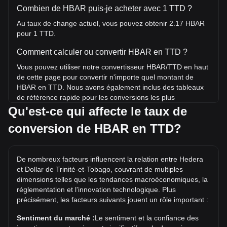
Combien de HBAR puis-je acheter avec 1 TTD ?
Au taux de change actuel, vous pouvez obtenir 2.17 HBAR
pour 1 TTD.
Comment calculer ou convertir HBAR en TTD ?
Vous pouvez utiliser notre convertisseur HBAR/TTD en haut
de cette page pour convertir n'importe quel montant de
HBAR en TTD. Nous avons également inclus des tableaux
de référence rapide pour les conversions les plus
populaires. Par exemple, 5 TTD équivalent à 10.86 HBAR,
Qu'est-ce qui affecte le taux de
tandis que 5 HBAR coûtent environ 2.3TTD.
conversion de HBAR en TTD?
Quel est le record historique du prix de HBAR/TTD ?
Le record historique du prix de 1 HBAR en TTD est de
De nombreux facteurs influencent la relation entre Hedera
TT$3.86. Il reste à voir si la valeur de 1 HBAR/TTD
et Dollar de Trinité-et-Tobago, couvrant de multiples
dépassera le record historique actuel.
dimensions telles que les tendances macroéconomiques, la
Quelle est la tendance des prix de en TTD ?
réglementation et l'innovation technologique. Plus
précisément, les facteurs suivants jouent un rôle important :
Au cours des 7 derniers jours, le taux de change de Hedera
(HBAR) a baissé de 0.51%. Au cours du mois dernier, le
Sentiment du marché :
Le sentiment et la confiance des
taux de change de Hedera (HBAR) a baissé de 1.41% par