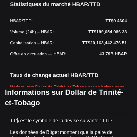
Statistiques du marché HBAR/TTD
HBAR
/
TTD
:
TT$0.4604
Volume (24h) – HBAR
:
TT$199,654,086.33
Capitalisation – HBAR
:
TT$20,163,442,476.51
Offre en circulation — HBAR
:
43.79B
HBAR
Taux de change actuel HBAR/TTD
Hedera vers Dollar de Trinité-et-Tobago est en baisse cette
Informations sur Dollar de Trinité-
semaine.
et-Tobago
Le prix du marché de Hedera est actuellement de
TT$0.4604 par HBAR, avec une capitalisation boursière
totale de TT$20,163,442,476.51 TTD et une offre en
TT$ est le symbole de la devise suivante : TTD
circulation de 43,791,098,000 HBAR. Le volume de trading
de Hedera a évolué de -4.56% (TT$-9,536,584.29 TTD) au
Les données de Bitget montrent que la paire de
cours des dernières 24 heures. Lors du dernier jour de