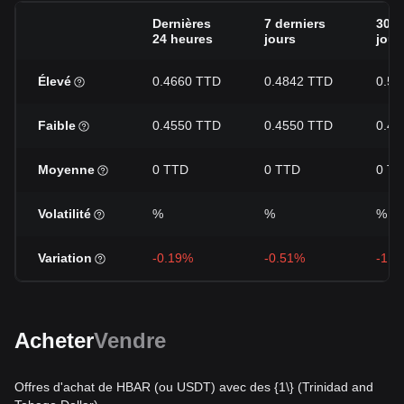
Dernières
7 derniers
30 d
24 heures
jours
jour
Élevé
0.4660 TTD
0.4842 TTD
0.50
Faible
0.4550 TTD
0.4550 TTD
0.44
Moyenne
0 TTD
0 TTD
0 T
Volatilité
%
%
%
Variation
-0.19%
-0.51%
-1.4
Acheter
Vendre
Offres d'achat de HBAR (ou USDT) avec des {1\} (Trinidad and