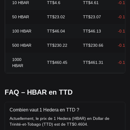
10
HBAR
TT$4.6
TT$4.61
-0.19
50
HBAR
TT$23.02
TT$23.07
-0.19
100
HBAR
TT$46.04
TT$46.13
-0.19
500
HBAR
TT$230.22
TT$230.66
-0.19
1000
TT$460.45
TT$461.31
-0.19
HBAR
FAQ – HBAR en TTD
Combien vaut 1 Hedera en TTD ?
Actuellement, le prix de 1 Hedera (HBAR) en Dollar de
Trinité-et-Tobago (TTD) est de TT$0.4604.