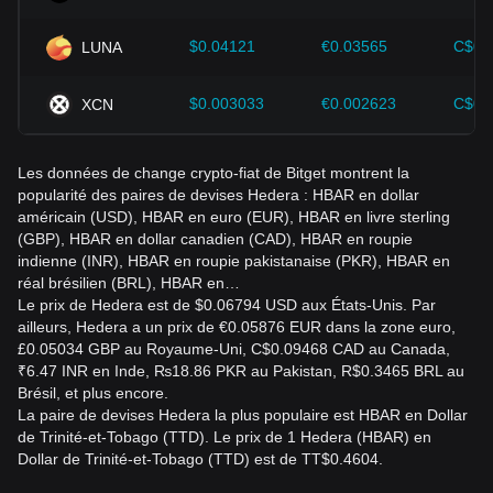
également suivre de près les variations futures du prix de
Hedera et adapter leurs stratégies d'investissement en
$0.04121
€0.03565
C$0.
LUNA
fonction de l'évolution du marché.
$0.003033
€0.002623
C$0.
XCN
Les données de change crypto-fiat de Bitget montrent la
popularité des paires de devises Hedera : HBAR en dollar
américain (USD), HBAR en euro (EUR), HBAR en livre sterling
(GBP), HBAR en dollar canadien (CAD), HBAR en roupie
indienne (INR), HBAR en roupie pakistanaise (PKR), HBAR en
réal brésilien (BRL), HBAR en…
Le prix de Hedera est de $0.06794 USD aux États-Unis. Par
ailleurs, Hedera a un prix de €0.05876 EUR dans la zone euro,
£0.05034 GBP au Royaume-Uni, C$0.09468 CAD au Canada,
₹6.47 INR en Inde, ₨18.86 PKR au Pakistan, R$0.3465 BRL au
Brésil, et plus encore.
La paire de devises Hedera la plus populaire est HBAR en Dollar
de Trinité-et-Tobago (TTD). Le prix de 1 Hedera (HBAR) en
Dollar de Trinité-et-Tobago (TTD) est de TT$0.4604.