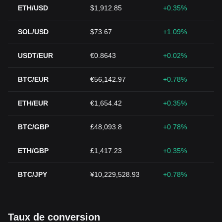
ETH/USD
$1,912.85
+0.35%
SOL/USD
$73.67
+1.09%
USDT/EUR
€0.8643
+0.02%
BTC/EUR
€56,142.97
+0.78%
ETH/EUR
€1,654.42
+0.35%
BTC/GBP
£48,093.8
+0.78%
ETH/GBP
£1,417.23
+0.35%
BTC/JPY
¥10,229,528.93
+0.78%
Taux de conversion