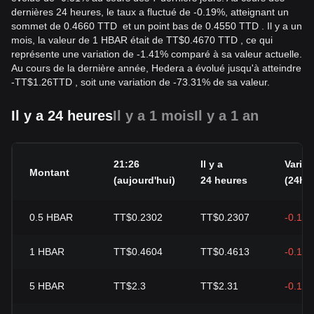
dernières 24 heures, le taux a fluctué de -0.19%, atteignant un
sommet de 0.4660 TTD et un point bas de 0.4550 TTD . Il y a un
mois, la valeur de 1 HBAR était de TT$0.4670 TTD , ce qui
représente une variation de -1.41% comparé à sa valeur actuelle.
Au cours de la dernière année, Hedera a évolué jusqu'à atteindre
-
TT$
1.26
TTD
, soit une variation de -73.31% de sa valeur.
Il y a 24 heures
Il y a 1 mois
Il y a 1 an
21:26
Il y a
Variat
Montant
(aujourd'hui)
24 heures
(24h)
0.5
HBAR
TT$0.2302
TT$0.2307
-0.19
1
HBAR
TT$0.4604
TT$0.4613
-0.19
5
HBAR
TT$2.3
TT$2.31
-0.19