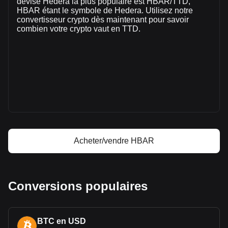
devise Hedera la plus populaire est HBAR/TTD,
trading, le volume de trading de HBAR était de
HBAR étant le symbole de Hedera. Utilisez notre
TT$209,190,670.62.
convertisseur crypto dès maintenant pour savoir
combien votre crypto vaut en TTD.
Plus d'informations à propos de Hedera sur
Bitget
Prix de Hedera
Prévision de prix de Hedera
Qu'est-ce que Hedera (HBAR)
Calculateur de profit Hedera
Acheter/vendre HBAR
Conversions populaires
BTC en USD