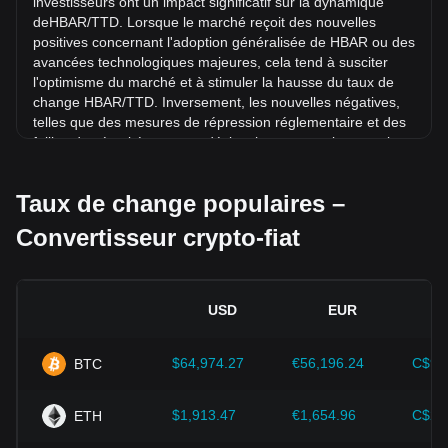
investisseurs ont un impact significatif sur la dynamique
rapport à Dollar de Trinité-et-Tobago (TTD).
deHBAR/TTD. Lorsque le marché reçoit des nouvelles
positives concernant l'adoption généralisée de HBAR ou des
avancées technologiques majeures, cela tend à susciter
l'optimisme du marché et à stimuler la hausse du taux de
change HBAR/TTD. Inversement, les nouvelles négatives,
telles que des mesures de répression réglementaire et des
failles de sécurité, peuvent déclencher une panique sur le
marché et entraîner une baisse du taux de change
HBAR/TTD.
Taux de change populaires –
Environnement réglementaire :
Les politiques et
Convertisseur crypto-fiat
réglementations gouvernementales entourant les
cryptomonnaies ont un impact direct sur leur acceptation,
qui détermine à son tour leur valeur par rapport aux devises
fiat traditionnelles telles que le dollar américain. Des
USD
EUR
réglementations claires et favorables peuvent renforcer la
confiance des investisseurs dans les cryptomonnaies et
faire grimper leur valeur. À l'inverse, des politiques
$64,974.27
€56,196.24
C$90
BTC
réglementaires vagues ou trop strictes peuvent entraver le
développement des cryptomonnaies et faire chuter leur
$1,913.47
€1,654.96
C$2,
ETH
valeur.