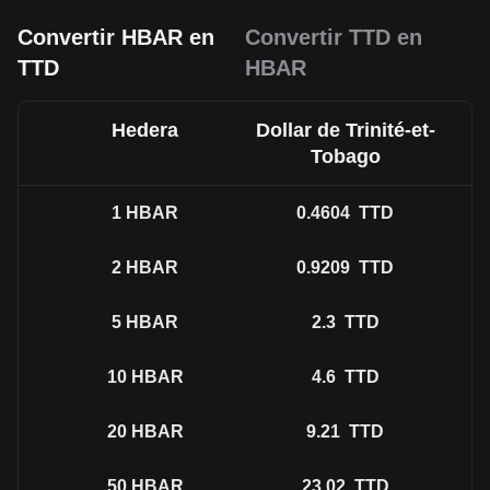
Convertir HBAR en
Convertir TTD en
TTD
HBAR
Hedera
Dollar de Trinité-et-
Tobago
1
HBAR
0.4604
TTD
2
HBAR
0.9209
TTD
5
HBAR
2.3
TTD
10
HBAR
4.6
TTD
20
HBAR
9.21
TTD
50
HBAR
23.02
TTD