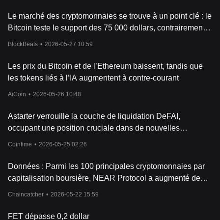
Le marché des cryptomonnaies se trouve à un point clé : le
Bitcoin teste le support des 75 000 dollars, contrairement à
la tendance des actions américaines.
BlockBeats
•
2026-05-27 10:59
Les prix du Bitcoin et de l’Ethereum baissent, tandis que
les tokens liés à l’IA augmentent à contre-courant
AiCoin
•
2026-05-26 10:48
Astarter verrouille la couche de liquidation DeFAI,
occupant une position cruciale dans de nouvelles
catégories encore inoccupées par les concurrents.
Cointime
•
2026-05-25 02:26
Données : Parmi les 100 principales cryptomonnaies par
capitalisation boursière, NEAR Protocol a augmenté de
21,14 %, tandis que edgeX a chuté de 7,76 %.
Chaincatcher
•
2026-05-22 15:59
FET dépasse 0,2 dollar