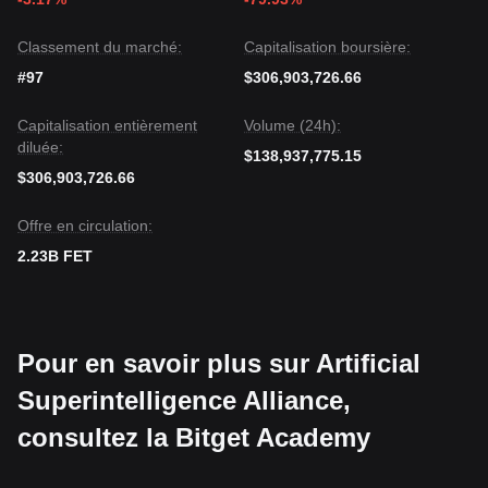
peut continuer à connaître de la volatilité ou un mouvement
latéral à court terme, la perspective
haussière à moyen
Classement du marché:
Capitalisation boursière:
terme
reste valable tant que le prix demeure au-dessus du
#97
support
1,28 $
.
$306,903,726.66
Capitalisation entièrement
Volume (24h):
diluée:
$138,937,775.15
$306,903,726.66
Offre en circulation:
2.23B FET
Pour en savoir plus sur Artificial
Superintelligence Alliance,
consultez la Bitget Academy