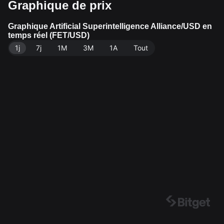
Graphique de prix
me de trading sur 24 heures de $333,701.82. Artificial
Superintelligence Alliance a une capitalisation boursièr
e de $306,903,726.66 et une offre en circulation de 2.
Graphique Artificial Superintelligence Alliance/USD en
temps réel (FET/USD)
23B FET. Source des données : Bitget Exchange. Der
1j
nière mise à jour : 2026-08-08 02:37:13.
7j
1M
3M
1A
Tout