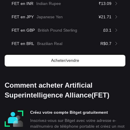
FET en INR
Indian Rupee
₹13.09
FET en JPY
Japanese Yen
¥21.71
FET en GBP
British Pound Sterling
£0.1
FET en BRL
Brazilian Real
R$0.7
Acheter/vendre
Comment acheter Artificial
Superintelligence Alliance(FET)
Créez votre compte Bitget gratuitement
Inscrivez-vous sur Bitget avec votre adresse e-
mail/numéro de téléphone portable et créez un mot