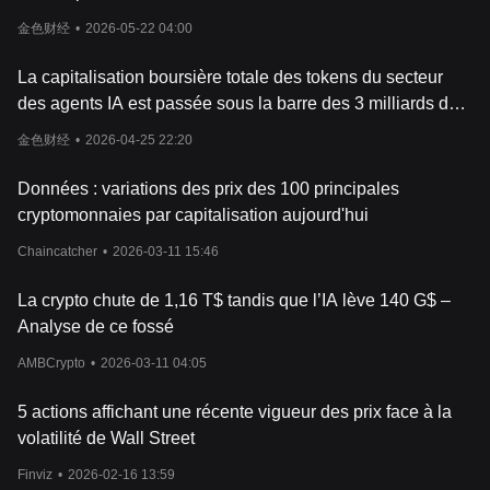
金色财经
•
2026-05-22 04:00
La capitalisation boursière totale des tokens du secteur
des agents IA est passée sous la barre des 3 milliards de
dollars.
金色财经
•
2026-04-25 22:20
Données : variations des prix des 100 principales
cryptomonnaies par capitalisation aujourd'hui
Chaincatcher
•
2026-03-11 15:46
La crypto chute de 1,16 T$ tandis que l’IA lève 140 G$ –
Analyse de ce fossé
AMBCrypto
•
2026-03-11 04:05
5 actions affichant une récente vigueur des prix face à la
volatilité de Wall Street
Finviz
•
2026-02-16 13:59