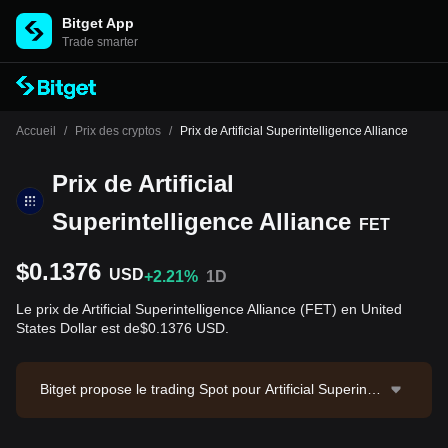
Bitget App
Trade smarter
Accueil
/
Prix des cryptos
/
Prix de Artificial Superintelligence Alliance
Prix de Artificial
Superintelligence Alliance
FET
$0.1376
USD
+2.21%
1D
Le prix de Artificial Superintelligence Alliance (FET) en United
States Dollar est de$0.1376 USD.
Bitget propose le trading Spot pour Artificial Superintel
ligence Alliance via la paire de trading FET/USDT. Le
prix actuel de FET/USDT est de 0.1376, avec un volu