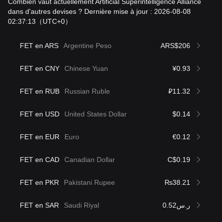
Combien vaut actuellement Artificial Superintelligence Alliance
dans d'autres devises ? Dernière mise à jour : 2026-08-08
02:37:13
（UTC+0）
FET en ARS
Argentine Peso
ARS$206
FET en CNY
Chinese Yuan
¥0.93
FET en RUB
Russian Ruble
₽11.32
FET en USD
United States Dollar
$0.14
FET en EUR
Euro
€0.12
FET en CAD
Canadian Dollar
C$0.19
FET en PKR
Pakistani Rupee
₨38.21
FET en SAR
Saudi Riyal
ر.س0.52