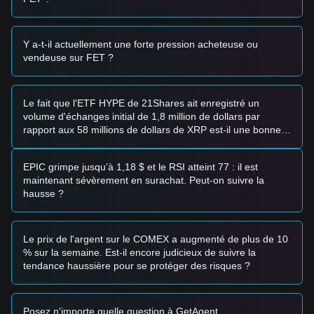
Zone d’Achat Potentielle
• Si le prix du FET s’approche de la zone de support
1,28 $ -
1,30 $
et montre des signes de rebond, cela pourrait
constituer une opportunité d’achat à court terme.
Y a-t-il actuellement une forte pression acheteuse ou
• Si le prix du FET parvient à franchir la résistance
1,52 $
vendeuse sur FET ?
avec une hausse significative des volumes échangés, cela
confirmerait une nouvelle tendance haussière.
Scénario de Risque
Le fait que l'ETF HYPE de 21Shares ait enregistré un
• Si le prix du FET passe sous le seuil
1,25 $
, le marché
volume d'échanges initial de 1,8 million de dollars par
pourrait entrer dans une phase de correction à court terme
rapport aux 58 millions de dollars de XRP est-il une bonne
plus profonde, potentiellement en testant des niveaux
nouvelle ?
psychologiques plus bas.
Stratégie d’Achat
EPIC grimpe jusqu’à 1,18 $ et le RSI atteint 77 : il est
En fonction de la structure actuelle du marché, les analystes
maintenant sévèrement en surachat. Peut-on suivre la
suggèrent les stratégies suivantes :
hausse ?
Investisseurs Prudents
• Attendre que le prix du FET reteste le niveau de support
1,28 $
et affiche une stabilité avant d’entrer par prises
Le prix de l'argent sur le COMEX a augmenté de plus de 10
progressives.
% sur la semaine. Est-il encore judicieux de suivre la
• En alternative, attendre une cassure confirmée et une
tendance haussière pour se protéger des risques ?
clôture de bougie au-dessus de la résistance
1,52 $
pour
suivre l’élan.
Investisseurs Axés sur la Tendance
Posez n'importe quelle question à GetAgent
• Si le FET franchit la résistance
1,52 $
, une nouvelle