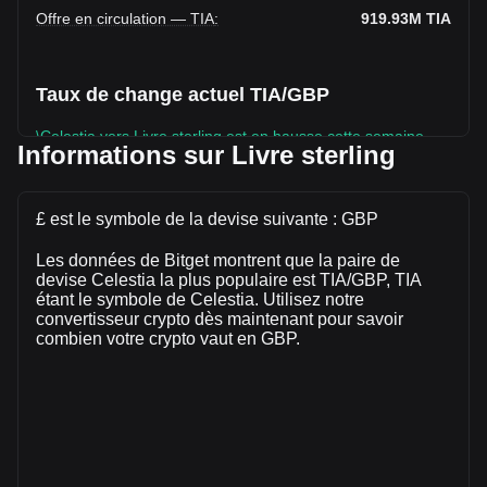
Offre en circulation — TIA
:
919.93M
TIA
Taux de change actuel TIA/GBP
\Celestia vers Livre sterling est en hausse cette semaine.
Informations sur Livre sterling
Le prix du marché de Celestia est actuellement de £0.2448
par TIA, avec une capitalisation boursière totale de
£225,155,231.36 GBP et une offre en circulation de
£ est le symbole de la devise suivante : GBP
919,933,000 TIA. Le volume de trading de Celestia a évolué
Les données de Bitget montrent que la paire de
de +31.04% (£2,905,560.92 GBP) au cours des dernières
devise Celestia la plus populaire est TIA/GBP, TIA
24 heures. Lors du dernier jour de trading, le volume de
étant le symbole de Celestia. Utilisez notre
trading de TIA était de £9,360,879.79.
convertisseur crypto dès maintenant pour savoir
combien votre crypto vaut en GBP.
Plus d'informations à propos de Celestia sur
Bitget
Prix de Celestia
Prévision de prix de Celestia
Qu'est-ce que Celestia (TIA)