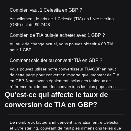
Combien vaut 1 Celestia en GBP ?
Actuellement, le prix de 1 Celestia (TIA) en Livre sterling
(GBP) est de £0.2448.
Combien de TIA puis-je acheter avec 1 GBP ?
Au taux de change actuel, vous pouvez obtenir 4.09 TIA
pour 1 GBP.
Comment calculer ou convertir TIA en GBP ?
Vous pouvez utiliser notre convertisseur TIA/GBP en haut
de cette page pour convertir n'importe quel montant de TIA
en GBP. Nous avons également inclus des tableaux de
référence rapide pour les conversions les plus populaires.
Par exemple, 5 GBP équivalent à 20.43 TIA, tandis que
Qu'est-ce qui affecte le taux de
5 TIA coûtent environ 1.22GBP.
conversion de TIA en GBP?
Quel est le record historique du prix de TIA/GBP ?
Le record historique du prix de 1 TIA en GBP est de £15.55.
De nombreux facteurs influencent la relation entre Celestia
Il reste à voir si la valeur de 1 TIA/GBP dépassera le record
et Livre sterling, couvrant de multiples dimensions telles que
historique actuel.