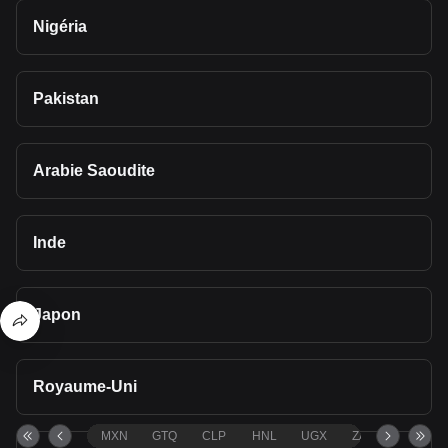
Nigéria
Pakistan
Arabie Saoudite
Inde
Japon
Royaume-Uni
MXN
GTQ
CLP
HNL
UGX
ZAR
TND