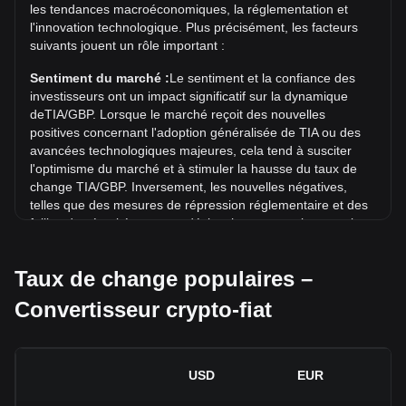
les tendances macroéconomiques, la réglementation et
Quelle est la tendance des prix de en GBP ?
l'innovation technologique. Plus précisément, les facteurs
suivants jouent un rôle important :
Au cours des 7 derniers jours, le taux de change de Celestia
(TIA) a augmenté de 3.47%. Au cours du mois dernier, le
Sentiment du marché :
Le sentiment et la confiance des
taux de change de Celestia (TIA) a baissé de 13.47% par
investisseurs ont un impact significatif sur la dynamique
rapport à Livre sterling (GBP).
deTIA/GBP. Lorsque le marché reçoit des nouvelles
positives concernant l'adoption généralisée de TIA ou des
avancées technologiques majeures, cela tend à susciter
l'optimisme du marché et à stimuler la hausse du taux de
change TIA/GBP. Inversement, les nouvelles négatives,
telles que des mesures de répression réglementaire et des
failles de sécurité, peuvent déclencher une panique sur le
marché et entraîner une baisse du taux de change TIA/GBP.
Taux de change populaires –
Environnement réglementaire :
Les politiques et
réglementations gouvernementales entourant les
Convertisseur crypto-fiat
cryptomonnaies ont un impact direct sur leur acceptation,
qui détermine à son tour leur valeur par rapport aux devises
fiat traditionnelles telles que le dollar américain. Des
réglementations claires et favorables peuvent renforcer la
USD
EUR
confiance des investisseurs dans les cryptomonnaies et
faire grimper leur valeur. À l'inverse, des politiques