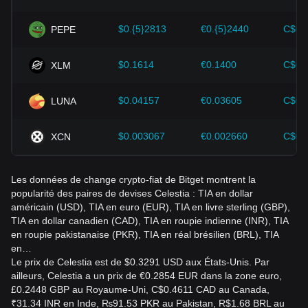
Les investisseurs doivent comprendre cette dynamique pour
$0.{5}2813
€0.{5}2440
C$0.
PEPE
éviter de prendre de mauvaises décisions. Après avoir pris
en compte ces facteurs, les investisseurs devraient
également suivre de près les variations futures du prix de
$0.1614
€0.1400
C$0.
XLM
Celestia et adapter leurs stratégies d'investissement en
fonction de l'évolution du marché.
$0.04157
€0.03605
C$0.
LUNA
$0.003067
€0.002660
C$0.
XCN
Les données de change crypto-fiat de Bitget montrent la
popularité des paires de devises Celestia : TIA en dollar
américain (USD), TIA en euro (EUR), TIA en livre sterling (GBP),
TIA en dollar canadien (CAD), TIA en roupie indienne (INR), TIA
en roupie pakistanaise (PKR), TIA en réal brésilien (BRL), TIA
en…
Le prix de Celestia est de $0.3291 USD aux États-Unis. Par
ailleurs, Celestia a un prix de €0.2854 EUR dans la zone euro,
£0.2448 GBP au Royaume-Uni, C$0.4611 CAD au Canada,
₹31.34 INR en Inde, ₨91.53 PKR au Pakistan, R$1.68 BRL au