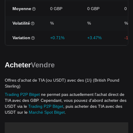
Moyenne
0 GBP
0 GBP
0 G
Volatilité
%
%
%
Variation
+0.71%
+3.47%
-13
Acheter
Vendre
Offres d'achat de TIA (ou USDT) avec des {1\} (British Pound
Sterling)
Trading P2P Bitget
ne permet pas actuellement l'achat direct de
TIA avec des GBP. Cependant, vous pouvez d'abord acheter des
USDT via le
Trading P2P Bitget
, puis acheter des TIA avec des
USDT sur le
Marché Spot Bitget
.