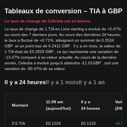
Tableaux de conversion – TIA à GBP
Le taux de change de Celestia est en baisse.
Le taux de change de 1 TIA en Livre sterling a évolué de +3.47%
au cours des 7 derniers jours. Au cours des dernières 24 heures,
le taux a fluctué de +0.71%, atteignant un sommet de 0.2534
GBP et un point bas de 0.2411 GBP . Il y a un mois, la valeur de
1 TIA était de £0.2829 GBP , ce qui représente une variation de
-13.47% comparé à sa valeur actuelle. Au cours de la dernière
année, Celestia a évolué jusqu'à atteindre
-
£
1.01
GBP
, soit une
variation de -80.47% de sa valeur.
Il y a 24 heures
Il y a 1 mois
Il y a 1 an
11:09 am
Il y a
Variat
Montant
(aujourd'hui)
24 heures
(24h)
0.5
TIA
£0.1224
£0.1215
+0.71