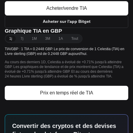
Acheter/vendre TIA
Acheter sur l'app Bitget
Graphique TIA en GBP
1j
7j
1M
3M
1A
Tout
TIA/GBP : 1 TIA = 0.2448 GBP. Le prix de conversion de 1 Celestia (TIA) en
Livre sterling (GBP) est de 0.2448 GBP aujourd'hui.
Au cours des derniers 1D, Celestia a évolué de +0.71% jusqu'à atteindre
GBP. Les graphiques de tendance et de prix montrent que Celestia (TIA) a
évolué de +0.71% jusqu'à atteindre GBP. Et au cours des dernières
24 heures Livre sterling (GBP) a évolué de % jusqu'à atteindre TIA.
Prix en temps réel de TIA
Convertir des cryptos et des devises