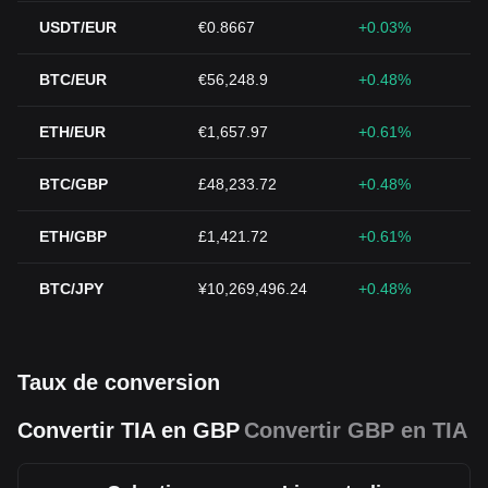
USDT/EUR
€0.8667
+0.03%
BTC/EUR
€56,248.9
+0.48%
ETH/EUR
€1,657.97
+0.61%
BTC/GBP
£48,233.72
+0.48%
ETH/GBP
£1,421.72
+0.61%
BTC/JPY
¥10,269,496.24
+0.48%
Taux de conversion
Convertir TIA en GBP
Convertir GBP en TIA