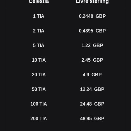
Celestia
Livre sterling
1
TIA
0.2448
GBP
2
TIA
0.4895
GBP
5
TIA
1.22
GBP
10
TIA
2.45
GBP
20
TIA
4.9
GBP
50
TIA
12.24
GBP
100
TIA
24.48
GBP
200
TIA
48.95
GBP