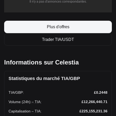
Il n'y a pas d'annonces correspondantes.
Plus d'offres
Trader TIA/USDT
Informations sur Celestia
Statistiques du marché TIA/GBP
TIA
/
GBP
:
£0.2448
Volume (24h) – TIA
:
£12,266,440.71
Capitalisation – TIA
:
£225,155,231.36