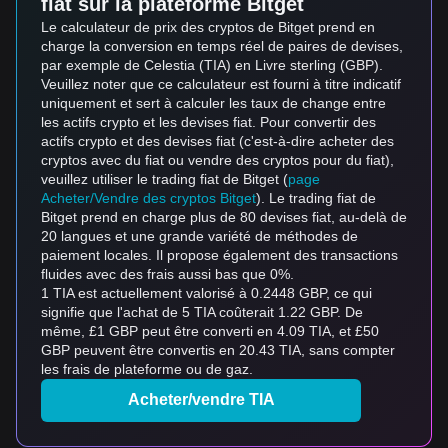
fiat sur la plateforme Bitget
Le calculateur de prix des cryptos de Bitget prend en
charge la conversion en temps réel de paires de devises,
par exemple de Celestia (TIA) en Livre sterling (GBP).
Veuillez noter que ce calculateur est fourni à titre indicatif
uniquement et sert à calculer les taux de change entre
les actifs crypto et les devises fiat. Pour convertir des
actifs crypto et des devises fiat (c'est-à-dire acheter des
cryptos avec du fiat ou vendre des cryptos pour du fiat),
veuillez utiliser le trading fiat de Bitget (
page
Acheter/Vendre des cryptos Bitget
). Le trading fiat de
Bitget prend en charge plus de 80 devises fiat, au-delà de
20 langues et une grande variété de méthodes de
paiement locales. Il propose également des transactions
fluides avec des frais aussi bas que 0%.
1 TIA est actuellement valorisé à 0.2448 GBP, ce qui
signifie que l'achat de 5 TIA coûterait 1.22 GBP. De
même, £1 GBP peut être converti en 4.09 TIA, et £50
GBP peuvent être convertis en 20.43 TIA, sans compter
les frais de plateforme ou de gaz.
Acheter/vendre TIA