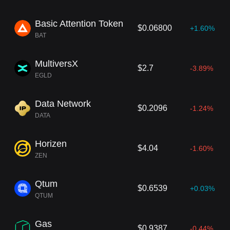
Basic Attention Token
$0.06800
+1.60%
BAT
MultiversX
$2.7
-3.89%
EGLD
Data Network
$0.2096
-1.24%
DATA
Horizen
$4.04
-1.60%
ZEN
Qtum
$0.6539
+0.03%
QTUM
Gas
$0.9387
-0.44%