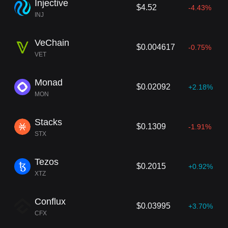
Injective
$4.52
-4.43%
INJ
VeChain
$0.004617
-0.75%
VET
Monad
$0.02092
+2.18%
MON
Stacks
$0.1309
-1.91%
STX
Tezos
$0.2015
+0.92%
XTZ
Conflux
$0.03995
+3.70%
CFX