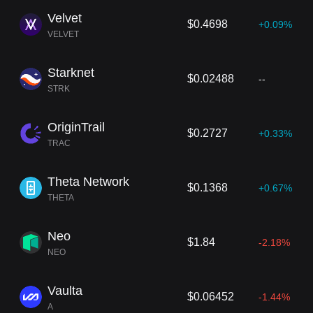
Velvet
$0.4698
+0.09%
VELVET
Starknet
$0.02488
--
STRK
OriginTrail
$0.2727
+0.33%
TRAC
Theta Network
$0.1368
+0.67%
THETA
Neo
$1.84
-2.18%
NEO
Vaulta
$0.06452
-1.44%
A