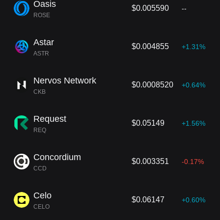
Oasis
$0.005590
--
ROSE
Astar
$0.004855
+1.31%
ASTR
Nervos Network
$0.0008520
+0.64%
CKB
Request
$0.05149
+1.56%
REQ
Concordium
$0.003351
-0.17%
CCD
Celo
$0.06147
+0.60%
CELO