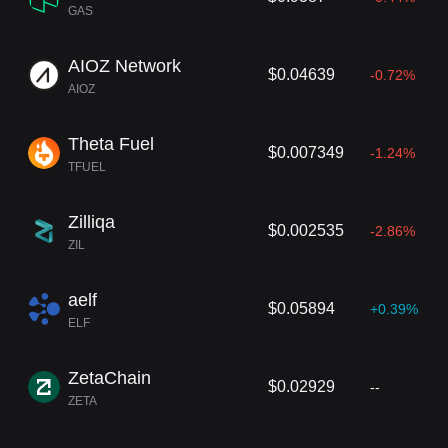
GAS
AIOZ Network
$0.04639
-0.72%
AIOZ
Theta Fuel
$0.007349
-1.24%
TFUEL
Zilliqa
$0.002535
-2.86%
ZIL
aelf
$0.05894
+0.39%
ELF
ZetaChain
$0.02929
--
ZETA