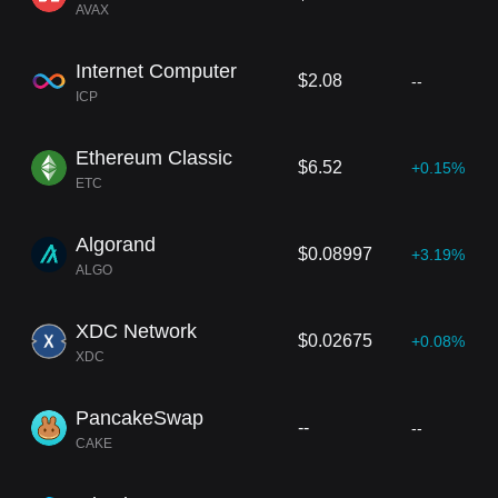
AVAX
Internet Computer
$2.08
--
ICP
Ethereum Classic
$6.52
+0.15%
ETC
Algorand
$0.08997
+3.19%
ALGO
XDC Network
$0.02675
+0.08%
XDC
PancakeSwap
--
--
CAKE