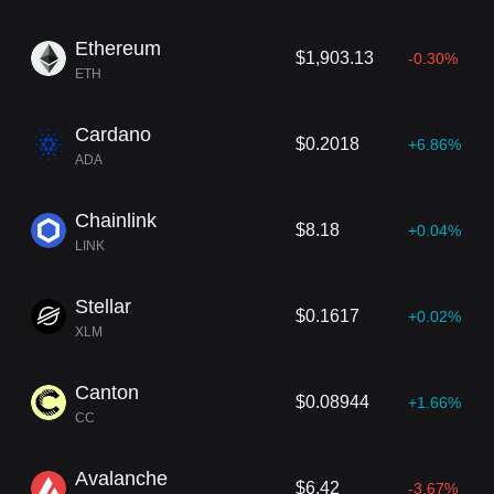
nts sont largement utilisés dans divers domaine
s, notamment les services f
inanciers, l'immobilie
Ethereum
r et la gestion des chaînes d'approvisionnement,
$1,903.13
-0.30%
où ils contribuent à automatiser les opérations et
ETH
à minimiser la fraude.
Cardano
$0.2018
+6.86%
ADA
Chainlink
$8.18
+0.04%
LINK
Stellar
$0.1617
+0.02%
XLM
Canton
$0.08944
+1.66%
CC
Avalanche
$6.42
-3.67%