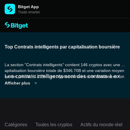
Bitget App
Trade smarter
Top Contrats intelligents par capitalisation boursière
La section "Contrats intelligents" contient 146 cryptos avec une c
apitalisation boursière totale de $346.70B et une variation moyen
Les contrats intelligents sont des contrats à exé
ne des prix de +1.10%. Les cryptomonnaies sont classées en fon
cution automatique dont les termes de l'accord e
ction de leur capitalisation boursière.
Afficher plus
ntre deux parties sont directement écrits dans d
es lignes de code. Stockés et répliqués sur une
blockchain, ces contrats exécutent automatique
ment les actions
qui y sont spécifiées une fois le
s conditions prédéfinies remplies. Les contrats i
ntelligents rendent les transactions plus efficace
s, rentables et sécurisées. Les contrats intellige
Catégories
Toutes les cryptos
Actifs du monde réel