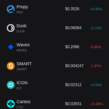
Propy
$0.3526
+0.35%
PRO
Dusk
$0.06084
+1.16%
DUSK
Waves
$0.2086
-0.86%
WAVES
SMART
$0.004247
-7.37%
SMART
ICON
$0.02312
+3.95%
ICX
Cartesi
$0.02831
-11.68%
CTSI