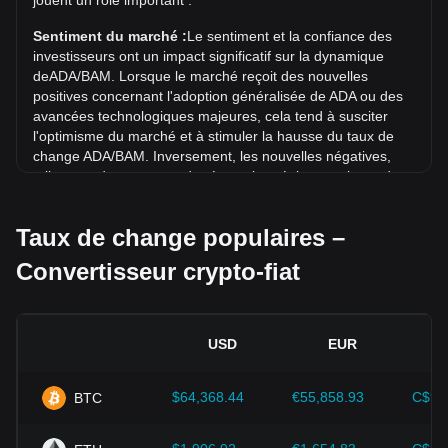
jouent un rôle important :
Cardano (ADA) a augmenté de 18.40%. Au cours du mois
dernier, le taux de change de Cardano (ADA) a augmenté
Sentiment du marché :
Le sentiment et la confiance des
de 16.38% par rapport à Mark convertible de Bosnie-
investisseurs ont un impact significatif sur la dynamique
Herzégovine (BAM).
deADA/BAM. Lorsque le marché reçoit des nouvelles
positives concernant l'adoption généralisée de ADA ou des
avancées technologiques majeures, cela tend à susciter
l'optimisme du marché et à stimuler la hausse du taux de
change ADA/BAM. Inversement, les nouvelles négatives,
telles que des mesures de répression réglementaire et des
failles de sécurité, peuvent déclencher une panique sur le
marché et entraîner une baisse du taux de change
Taux de change populaires –
ADA/BAM.
Convertisseur crypto-fiat
Environnement réglementaire :
Les politiques et
réglementations gouvernementales entourant les
cryptomonnaies ont un impact direct sur leur acceptation,
qui détermine à son tour leur valeur par rapport aux devises
USD
EUR
fiat traditionnelles telles que le dollar américain. Des
réglementations claires et favorables peuvent renforcer la
confiance des investisseurs dans les cryptomonnaies et
$64,368.44
€55,858.93
C$90
BTC
faire grimper leur valeur. À l'inverse, des politiques
réglementaires vagues ou trop strictes peuvent entraver le