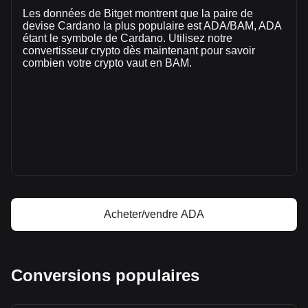
a évolué de +62.91% (KM454,581,750.95 BAM) au cours
Les données de Bitget montrent que la paire de
des dernières 24 heures. Lors du dernier jour de trading, le
devise Cardano la plus populaire est ADA/BAM, ADA
volume de trading de ADA était de KM722,555,001.97.
étant le symbole de Cardano. Utilisez notre
convertisseur crypto dès maintenant pour savoir
combien votre crypto vaut en BAM.
Plus d'informations à propos de Cardano
sur Bitget
Prix de Cardano
Prévision de prix de Cardano
Qu'est-ce que Cardano (ADA)
Calculateur de profit Cardano
Acheter/vendre ADA
Conversions populaires