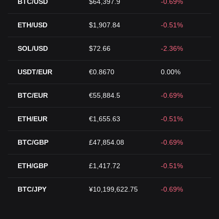
BTC/USD
$64,397.9
-0.69%
ETH/USD
$1,907.84
-0.51%
SOL/USD
$72.66
-2.36%
USDT/EUR
€0.8670
0.00%
BTC/EUR
€55,884.5
-0.69%
ETH/EUR
€1,655.63
-0.51%
BTC/GBP
£47,854.08
-0.69%
ETH/GBP
£1,417.72
-0.51%
BTC/JPY
¥10,199,622.75
-0.69%