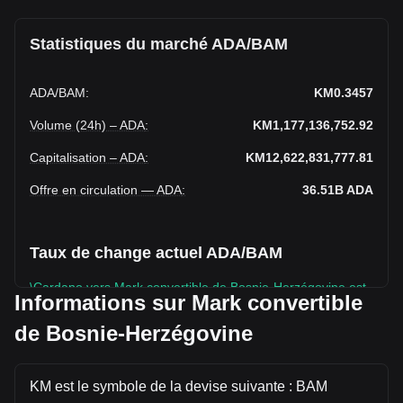
Statistiques du marché ADA/BAM
ADA
/
BAM
:
KM0.3457
Volume (24h) – ADA
:
KM1,177,136,752.92
Capitalisation – ADA
:
KM12,622,831,777.81
Offre en circulation — ADA
:
36.51B
ADA
Taux de change actuel ADA/BAM
\Cardano vers Mark convertible de Bosnie-Herzégovine est
Informations sur Mark convertible
en hausse cette semaine.
de Bosnie-Herzégovine
Le prix du marché de Cardano est actuellement de
KM0.3457 par ADA, avec une capitalisation boursière totale
de KM12,622,831,777.81 BAM et une offre en circulation
KM est le symbole de la devise suivante : BAM
de 36,509,016,000 ADA. Le volume de trading de Cardano