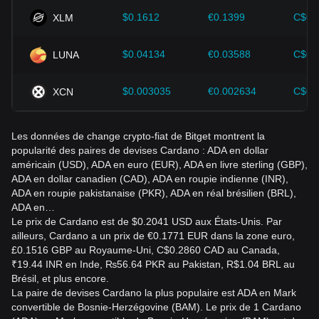
Les investisseurs doivent comprendre cette dynamique pour
éviter de prendre de mauvaises décisions. Après avoir pris
$0.1612
€0.1399
C$0.
XLM
en compte ces facteurs, les investisseurs devraient
également suivre de près les variations futures du prix de
$0.04134
€0.03588
C$0.
LUNA
Cardano et adapter leurs stratégies d'investissement en
fonction de l'évolution du marché.
$0.003035
€0.002634
C$0.
XCN
Les données de change crypto-fiat de Bitget montrent la
popularité des paires de devises Cardano : ADA en dollar
américain (USD), ADA en euro (EUR), ADA en livre sterling (GBP),
ADA en dollar canadien (CAD), ADA en roupie indienne (INR),
ADA en roupie pakistanaise (PKR), ADA en réal brésilien (BRL),
ADA en…
Le prix de Cardano est de $0.2041 USD aux États-Unis. Par
ailleurs, Cardano a un prix de €0.1771 EUR dans la zone euro,
£0.1516 GBP au Royaume-Uni, C$0.2860 CAD au Canada,
₹19.44 INR en Inde, ₨56.64 PKR au Pakistan, R$1.04 BRL au
Brésil, et plus encore.
La paire de devises Cardano la plus populaire est ADA en Mark
convertible de Bosnie-Herzégovine (BAM). Le prix de 1 Cardano