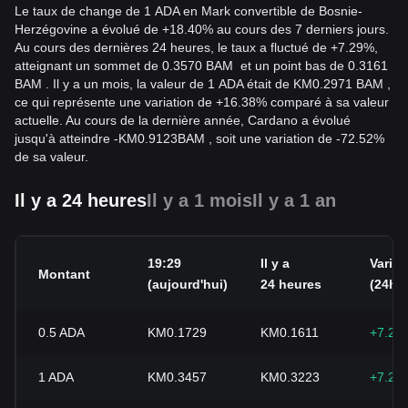
Le taux de change de 1 ADA en Mark convertible de Bosnie-
Herzégovine a évolué de +18.40% au cours des 7 derniers jours.
Au cours des dernières 24 heures, le taux a fluctué de +7.29%,
atteignant un sommet de 0.3570 BAM et un point bas de 0.3161
BAM . Il y a un mois, la valeur de 1 ADA était de KM0.2971 BAM ,
ce qui représente une variation de +16.38% comparé à sa valeur
actuelle. Au cours de la dernière année, Cardano a évolué
jusqu'à atteindre
-
KM
0.9123
BAM
, soit une variation de -72.52%
de sa valeur.
Il y a 24 heures
Il y a 1 mois
Il y a 1 an
19:29
Il y a
Variat
Montant
(aujourd'hui)
24 heures
(24h)
0.5
ADA
KM0.1729
KM0.1611
+7.29
1
ADA
KM0.3457
KM0.3223
+7.29