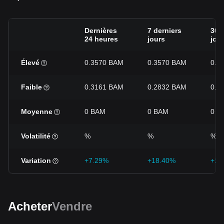
Dernières
7 derniers
30 
24 heures
jours
jou
Élevé
0.3570 BAM
0.3570 BAM
0.3
Faible
0.3161 BAM
0.2832 BAM
0.2
Moyenne
0 BAM
0 BAM
0 B
Volatilité
%
%
%
Variation
+7.29%
+18.40%
+16
Acheter
Vendre