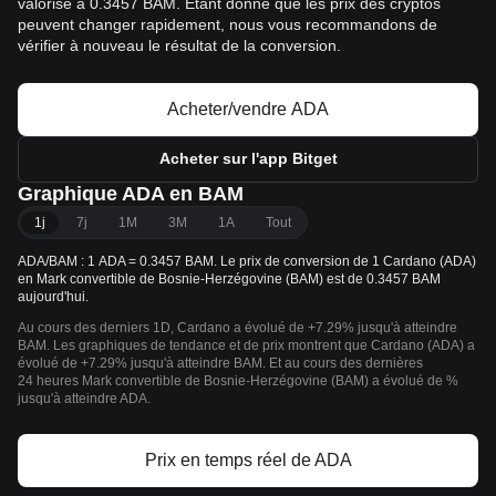
valorisé à 0.3457 BAM. Étant donné que les prix des cryptos
peuvent changer rapidement, nous vous recommandons de
vérifier à nouveau le résultat de la conversion.
Acheter/vendre ADA
Acheter sur l'app Bitget
Graphique ADA en BAM
1j
7j
1M
3M
1A
Tout
ADA/BAM : 1 ADA = 0.3457 BAM. Le prix de conversion de 1 Cardano (ADA)
en Mark convertible de Bosnie-Herzégovine (BAM) est de 0.3457 BAM
aujourd'hui.
Au cours des derniers 1D, Cardano a évolué de +7.29% jusqu'à atteindre
BAM. Les graphiques de tendance et de prix montrent que Cardano (ADA) a
évolué de +7.29% jusqu'à atteindre BAM. Et au cours des dernières
24 heures Mark convertible de Bosnie-Herzégovine (BAM) a évolué de %
jusqu'à atteindre ADA.
Prix en temps réel de ADA