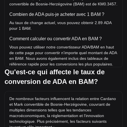
convertible de Bosnie-Herzégovine (BAM) est de KM0.3457.
Combien de ADA puis-je acheter avec 1 BAM ?
Au taux de change actuel, vous pouvez obtenir 2.89 ADA
pour 1 BAM.
Comment calculer ou convertir ADA en BAM ?
Vous pouvez utiliser notre convertisseur ADA/BAM en haut
de cette page pour convertir n'importe quel montant de ADA
en BAM. Nous avons également inclus des tableaux de
référence rapide pour les conversions les plus populaires.
Par exemple, 5 BAM équivalent à 14.46 ADA, tandis que
Qu'est-ce qui affecte le taux de
5 ADA coûtent environ 1.73BAM.
conversion de ADA en BAM?
Quel est le record historique du prix de ADA/BAM ?
Le record historique du prix de 1 ADA en BAM est de
De nombreux facteurs influencent la relation entre Cardano
KM5.25. Il reste à voir si la valeur de 1 ADA/BAM dépassera
et Mark convertible de Bosnie-Herzégovine, couvrant de
le record historique actuel.
multiples dimensions telles que les tendances
Quelle est la tendance des prix de en BAM ?
macroéconomiques, la réglementation et l'innovation
technologique. Plus précisément, les facteurs suivants
Au cours des 7 derniers jours, le taux de change de