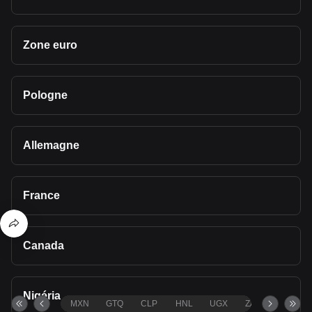
Zone euro
Pologne
Allemagne
France
Canada
Nigéria
MXN
GTQ
CLP
HNL
UGX
ZAR
TND