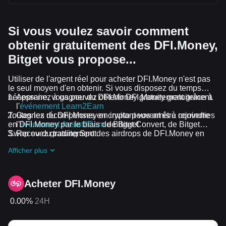
Si vous voulez savoir comment
obtenir gratuitement des DFI.Money,
Bitget vous propose...
Utiliser de l'argent réel pour acheter DFI.Money n'est pas
le seul moyen d'en obtenir. Si vous disposez du temps
nécessaire, vous pouvez obtenir DFI.Money gratuitement.
Apprenez à gagner du DFI.Money gratuitement grâce à
l'
événement Learn2Earn
Toutes les récompenses en crypto peuvent être converties
Gagnez du DFI.Money en invitant vos amis à rejoindre
en DFI.Money par le biais de Bitget Convert, de Bitget
l'
événement Assist2Earn
de Bitget
Swap ou du trading Spot.
Recevez gratuitement des airdrops de DFI.Money en
rejoignant
Défis et événements en cours
Afficher plus
Acheter DFI.Money
0.00%
24H