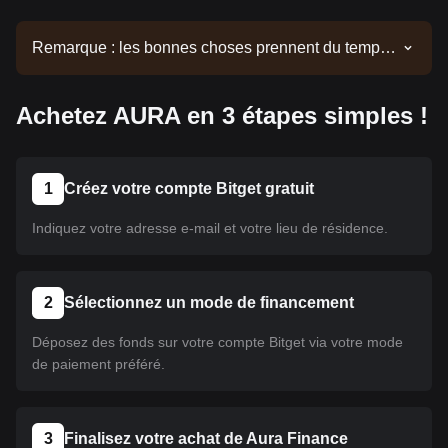
Remarque : les bonnes choses prennent du temps.
Cette crypto n'a pas encore été listée. Restez
attentif à nos annonces pour connaître les derniers
Achetez AURA en 3 étapes simples !
listings. Une fois disponible sur Bitget, vous pourrez
suivre notre tutoriel pour l'acheter. Le même tutoriel
s'applique à toutes les cryptomonnaies listées sur
Bitget.
1
Créez votre compte Bitget gratuit
Indiquez votre adresse e-mail et votre lieu de résidence.
2
Sélectionnez un mode de financement
Déposez des fonds sur votre compte Bitget via votre mode
de paiement préféré.
3
Finalisez votre achat de Aura Finance