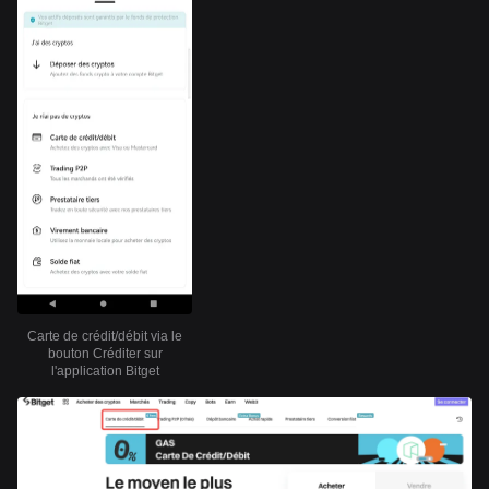
Carte de crédit/débit via le
bouton Créditer sur
l'application Bitget