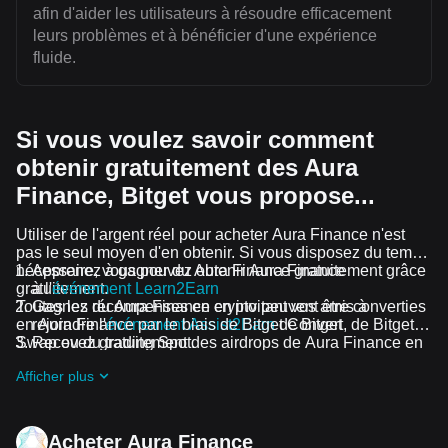
afin d'aider les utilisateurs à résoudre efficacement
leurs problèmes et à bénéficier d'une expérience
fluide.
Si vous voulez savoir comment
obtenir gratuitement des Aura
Finance, Bitget vous propose...
Utiliser de l'argent réel pour acheter Aura Finance n'est
pas le seul moyen d'en obtenir. Si vous disposez du temps
nécessaire, vous pouvez obtenir Aura Finance
Apprenez à gagner du Aura Finance gratuitement grâce
gratuitement.
à l'
événement Learn2Earn
Toutes les récompenses en crypto peuvent être converties
Gagnez du Aura Finance en invitant vos amis à
en Aura Finance par le biais de Bitget Convert, de Bitget
rejoindre l'
événement Assist2Earn
de Bitget
Swap ou du trading Spot.
Recevez gratuitement des airdrops de Aura Finance en
rejoignant
Défis et événements en cours
Afficher plus
Acheter Aura Finance