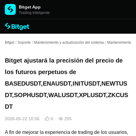
Bitget App
Trading Inteligente
Bitget
/
Soporte
/
Mantenimiento y actualización del sistema
/
Mantenimiento de
Bitget ajustará la precisión del precio de
los futuros perpetuos de
BASEDUSDT,ENAUSDT,INITUSDT,NEWTUS
DT,SOPHUSDT,WALUSDT,XPLUSDT,ZKCUS
DT
2026-05-22 10:56
0
255
A fin de mejorar la experiencia de trading de los usuarios,