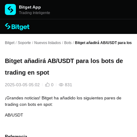
Bitget App
Trading Inteligente
Bitget
/
Soporte
/
Nuevos listados
/
Bots
/
Bitget añadirá AB/USDT para los bot
Bitget añadirá AB/USDT para los bots de
trading en spot
2025-03-05 05:02
0
831
¡Grandes noticias! Bitget ha añadido los siguientes pares de
trading con bots en spot:
AB/USDT
Referencia