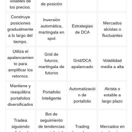
volátiles de
de posición
los precios.
Construye
Inversión
posiciones
Mercados
automática,
Estrategias
gradualmente
alcistas o
martingala en
de DCA
a lo largo del
fluctuantes
spot
tiempo.
Utiliza el
Grid de
apalancamien
futuros,
Grid/DCA
Volatilidad
to para
martingala de
apalancado
media a alta
amplificar los
futuros
retornos.
Mantiene y
Automatizació
Alcista o
reequilibra
Portafolio
n de
estable a
portafolios
Inteligente
portafolio
largo plazo
diversificados
Bot de
Tradea
seguimiento
siguiendo
de tendencias
Trading
Mercados en