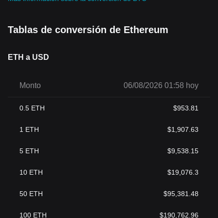
Tablas de conversión de Ethereum
ETH a USD
Monto
06/08/2026 01:58 hoy
0.5
ETH
$
953.81
1
ETH
$
1,907.63
5
ETH
$
9,538.15
10
ETH
$
19,076.3
50
ETH
$
95,381.48
100
ETH
$
190,762.96