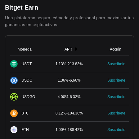
Bitget Earn
Una plataforma segura, cómoda y profesional para maximizar tus
ganancias en criptoactivos.
Moneda
APR
Acción
USDT
1.13
%
-
213.83
%
Suscríbete
USDC
1.36
%
-
6.66
%
Suscríbete
USDGO
4.00
%
-
6.32
%
Suscríbete
BTC
0.12
%
-
104.36
%
Suscríbete
ETH
1.00
%
-
188.42
%
Suscríbete