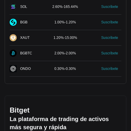
SOL
2.60
%
-
165.44
%
Suscríbete
BGB
1.00
%
-
1.20
%
Suscríbete
XAUT
1.20
%
-
15.00
%
Suscríbete
BGBTC
2.00
%
-
2.00
%
Suscríbete
ONDO
0.30
%
-
0.30
%
Suscríbete
Bitget
La plataforma de trading de activos
más segura y rápida