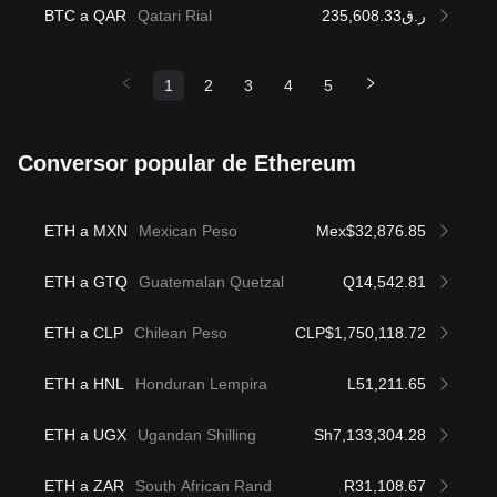
BTC a QAR
Qatari Rial
ر.ق235,608.33
1
2
3
4
5
Conversor popular de Ethereum
ETH a MXN
Mexican Peso
Mex$32,876.85
ETH a GTQ
Guatemalan Quetzal
Q14,542.81
ETH a CLP
Chilean Peso
CLP$1,750,118.72
ETH a HNL
Honduran Lempira
L51,211.65
ETH a UGX
Ugandan Shilling
Sh7,133,304.28
ETH a ZAR
South African Rand
R31,108.67