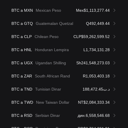
BTC a MXN
Mexican Peso
Mex$1,113,277.44
BTC a GTQ
Guatemalan Quetzal
Q492,449.44
BTC a CLP
Chilean Peso
CLP$59,262,599.52
BTC a HNL
Honduran Lempira
L1,734,131.28
BTC a UGX
Ugandan Shilling
Sh241,548,273.03
BTC a ZAR
South African Rand
R1,053,403.18
BTC a TND
Tunisian Dinar
د.ت188,472.45
BTC a TWD
New Taiwan Dollar
NT$2,084,333.34
BTC a RSD
Serbian Dinar
дин.6,558,546.68