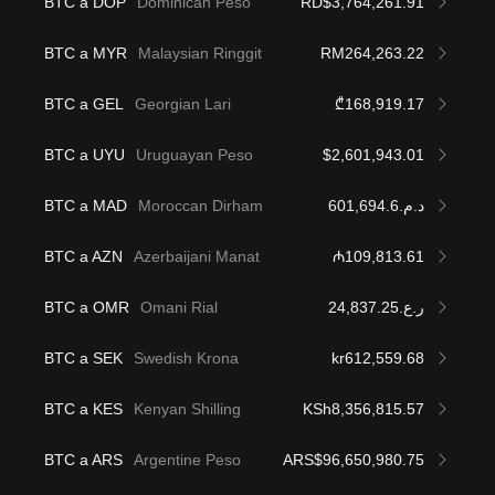
BTC a DOP
Dominican Peso
RD$3,764,261.91
BTC a MYR
Malaysian Ringgit
RM264,263.22
BTC a GEL
Georgian Lari
₾168,919.17
BTC a UYU
Uruguayan Peso
$2,601,943.01
BTC a MAD
Moroccan Dirham
د.م.601,694.6
BTC a AZN
Azerbaijani Manat
₼109,813.61
BTC a OMR
Omani Rial
ر.ع.24,837.25
BTC a SEK
Swedish Krona
kr612,559.68
BTC a KES
Kenyan Shilling
KSh8,356,815.57
BTC a ARS
Argentine Peso
ARS$96,650,980.75