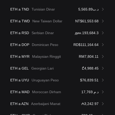
ETH a TND
Tunisian Dinar
د.ت5,565.89
ETH a TWD
New Taiwan Dollar
NT$61,553.68
ETH a RSD
Serbian Dinar
дин.193,684.3
ETH a DOP
Dominican Peso
RD$111,164.64
ETH a MYR
Malaysian Ringgit
RM7,804.11
ETH a GEL
Georgian Lari
₾4,988.45
ETH a UYU
Uruguayan Peso
$76,839.51
ETH a MAD
Moroccan Dirham
د.م.17,769
ETH a AZN
Azerbaijani Manat
₼3,242.97