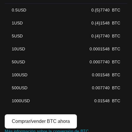
0.5
USD
0.{5}7740
BTC
1
USD
0.{4}1548
BTC
5
USD
0.{4}7740
BTC
10
USD
0.0001548
BTC
50
USD
0.0007740
BTC
100
USD
0.001548
BTC
500
USD
0.007740
BTC
1000
USD
0.01548
BTC
Comprar/vender BTC ahora
Más información sobre la conversión de BTC