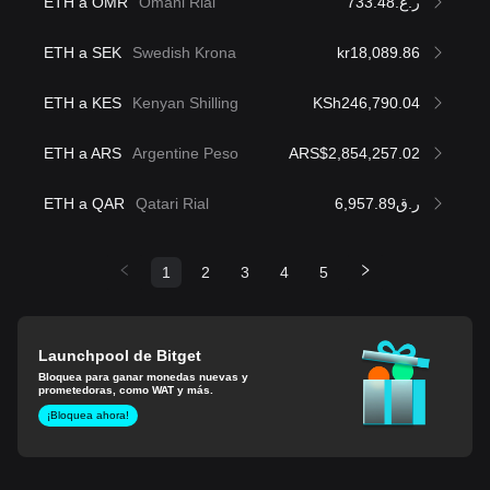
ETH a OMR
Omani Rial
ر.ع.733.48
ETH a SEK
Swedish Krona
kr18,089.86
ETH a KES
Kenyan Shilling
KSh246,790.04
ETH a ARS
Argentine Peso
ARS$2,854,257.02
ETH a QAR
Qatari Rial
ر.ق6,957.89
1
2
3
4
5
Launchpool de Bitget
Bloquea para ganar monedas nuevas y
prometedoras, como WAT y más.
¡Bloquea ahora!