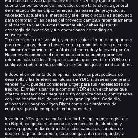
Para decidir si vale la pena invertir en YDR, hay que tener en
cuenta varios factores del mercado, como la tendencia general
del mercado de las criptomonedas, las bases del proyecto, su
valoración actual en el mercado y si el precio actual es adecuado
para comprar. Si las bases del proyecto cambian repentinamente
o el precio se vuelve excesivamente alto, debes ajustar tu
estrategia de inversión y tus operaciones de trading en
consecuencia.
Tus decisiones de inversión, y en particular el momento oportuno
para realizarlas, deben basarse en tu propia tolerancia al riesgo,
tu situación financiera, el análisis del mercado y la investigación.
Hacer inversiones en el momento oportuno puede garantizar
retornos más sólidos. Tenga en cuenta que invertir en YDR o en
cualquier criptomoneda conlleva ciertos riesgos e incertidumbres.
Independientemente de tu opinión sobre las perspectivas de
desarrollo y las tendencias futuras de YDR, si deseas comprar o
vender YDR, puedes considerar Bitget para tus necesidades de
trading. El mejor lugar para comprar YDR es un exchange que
ofrezca transacciones seguras y sin complicaciones, combinadas
con una interfaz fácil de usar y una gran liquidez. Cada día,
millones de usuarios eligen Bitget como su plataforma de
confianza para la compra de criptomonedas.
Invertir en YDragon nunca fue tan fácil. Simplemente regístrate
en Bitget, completa el proceso de verificación de identidad y
realiza pagos mediante transferencias bancarias, tarjetas de
débito o tarjetas de crédito, todo con garantía de seguridad a