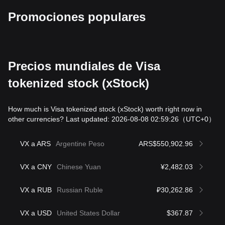
Promociones populares
Precios mundiales de Visa
tokenized stock (xStock)
How much is Visa tokenized stock (xStock) worth right now in
other currencies? Last updated: 2026-08-08 02:59:26
（UTC+0）
VX a ARS
Argentine Peso
ARS$550,902.96
VX a CNY
Chinese Yuan
¥2,482.03
VX a RUB
Russian Ruble
₽30,262.86
VX a USD
United States Dollar
$367.87