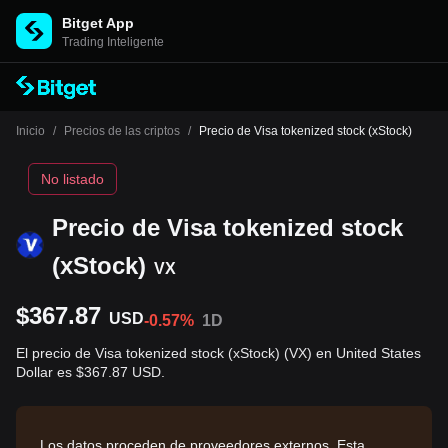
Bitget App
Trading Inteligente
Inicio
/
Precios de las criptos
/
Precio de Visa tokenized stock (xStock)
No listado
Precio de Visa tokenized stock
(xStock)
VX
$367.87
USD
-0.57%
1D
El precio de Visa tokenized stock (xStock) (VX) en United States
Dollar es $367.87 USD.
Los datos proceden de proveedores externos. Esta