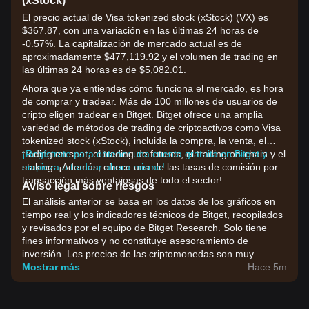
(xStock)
El precio actual de Visa tokenized stock (xStock) (VX) es
$367.87, con una variación en las últimas 24 horas de
-0.57%. La capitalización de mercado actual es de
aproximadamente $477,119.92 y el volumen de trading en
las últimas 24 horas es de $5,082.01.
Ahora que ya entiendes cómo funciona el mercado, es hora
de comprar y tradear. Más de 100 millones de usuarios de
cripto eligen tradear en Bitget. Bitget ofrece una amplia
variedad de métodos de trading de criptoactivos como Visa
tokenized stock (xStock), incluida la compra, la venta, el
trading en spot, el trading de futuros, el trading on-chain y el
¡Regístrate para obtener una cuenta gratuita en Bitget y
staking. ¡Además, ofrece una de las tasas de comisión por
empieza a tradear ahora mismo!
transacción más ventajosas de todo el sector!
Aviso legal sobre riesgos
El análisis anterior se basa en los datos de los gráficos en
tiempo real y los indicadores técnicos de Bitget, recopilados
y revisados por el equipo de Bitget Research. Solo tiene
fines informativos y no constituye asesoramiento de
inversión. Los precios de las criptomonedas son muy
volátiles. Toma tus decisiones de inversión en función de tu
Mostrar más
Hace 5m
tolerancia al riesgo.