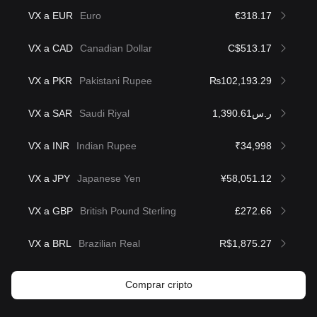
VX a EUR
Euro
€318.17
VX a CAD
Canadian Dollar
C$513.17
VX a PKR
Pakistani Rupee
₨102,193.29
VX a SAR
Saudi Riyal
ر.س1,390.61
VX a INR
Indian Rupee
₹34,998
VX a JPY
Japanese Yen
¥58,051.12
VX a GBP
British Pound Sterling
£272.66
VX a BRL
Brazilian Real
R$1,875.27
Comprar cripto