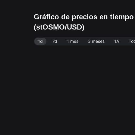
Gráfico de precios en tiemp
(stOSMO/USD)
1d
7d
1 mes
3 meses
1A
To