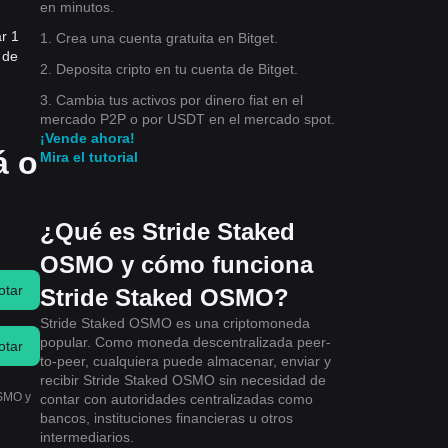
en minutos.
r 1
1. Crea una cuenta gratuita en Bitget.
 de
2. Deposita cripto en tu cuenta de Bitget.
3. Cambia tus activos por dinero fiat en el
mercado P2P o por USDT en el mercado spot.
¡Vende ahora!
á o
Mira el tutorial
¿Qué es Stride Staked
OSMO y cómo funciona
otar
Stride Staked OSMO?
Stride Staked OSMO es una criptomoneda
popular. Como moneda descentralizada peer-
otar
to-peer, cualquiera puede almacenar, enviar y
recibir Stride Staked OSMO sin necesidad de
OSMO y
contar con autoridades centralizadas como
bancos, instituciones financieras u otros
intermediarios.