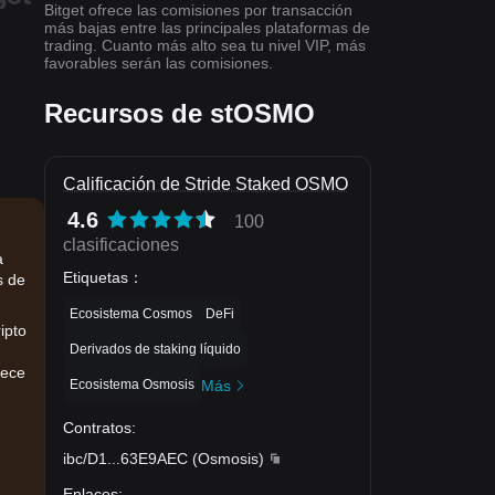
Bitget ofrece las comisiones por transacción
más bajas entre las principales plataformas de
trading. Cuanto más alto sea tu nivel VIP, más
favorables serán las comisiones.
Recursos de stOSMO
Calificación de Stride Staked OSMO
4.6
100
clasificaciones
a
Etiquetas
：
s de
Ecosistema Cosmos
DeFi
ipto
Derivados de staking líquido
rece
Ecosistema Osmosis
Más
Contratos
:
ibc/D1
...
63E9AEC
(
Osmosis
)
Enlaces
: