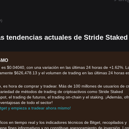
0）
as tendencias actuales de Stride Staked
OSMO
es $0.04040, con una variación en las últimas 24 horas de +1.62%. L
amente $626,478.13 y el volumen de trading en las últimas 24 horas e
 es hora de comprar y tradear. Más de 100 millones de usuarios de cr
 variedad de métodos de trading de criptoactivos como Stride Staked
pot, el trading de futuros, el trading on-chain y el staking. ¡Además, of
ventajosas de todo el sector!
itget y empieza a tradear ahora mismo!
ficos en tiempo real y los indicadores técnicos de Bitget, recopilados y
iene fines informativos y no constituye asesoramiento de inversión. Los