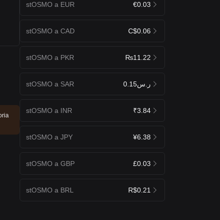
stOSMO a EUR
€0.03
stOSMO a CAD
C$0.06
stOSMO a PKR
₨11.22
stOSMO a SAR
ر.س0.15
stOSMO a INR
₹3.84
oria
stOSMO a JPY
¥6.38
stOSMO a GBP
£0.03
stOSMO a BRL
R$0.21