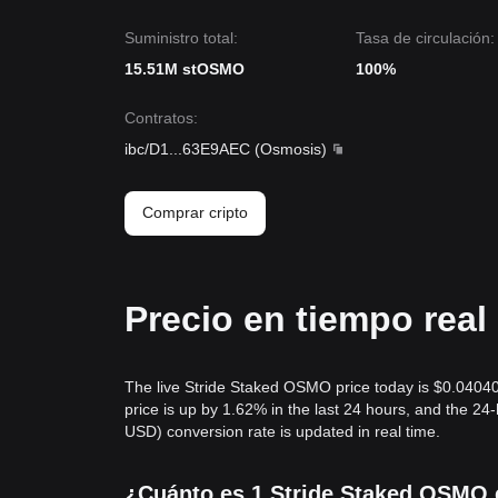
Suministro total:
Tasa de circulación:
15.51M stOSMO
100%
Contratos
:
ibc/D1
...
63E9AEC
(
Osmosis
)
Comprar cripto
Precio en tiempo rea
The live Stride Staked OSMO price today is $0.0404
price is up by 1.62% in the last 24 hours, and the 
USD) conversion rate is updated in real time.
¿Cuánto es 1 Stride Staked OSMO e