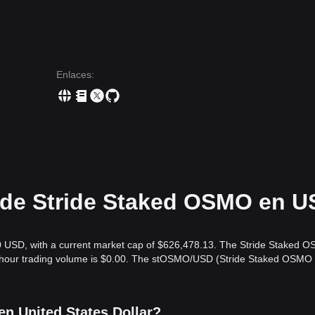
Enlaces
:
l de Stride Staked OSMO en 
0 USD, with a current market cap of $626,478.13. The Stride Staked 
24-hour trading volume is $0.00. The stOSMO/USD (Stride Staked OSMO 
n United States Dollar?