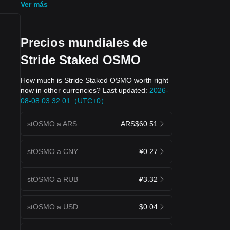
Ver más
Precios mundiales de
Stride Staked OSMO
How much is Stride Staked OSMO worth right
now in other currencies? Last updated:
2026-
08-08 03:32:01（UTC+0）
stOSMO a ARS
ARS$60.51
stOSMO a CNY
¥0.27
stOSMO a RUB
₽3.32
stOSMO a USD
$0.04