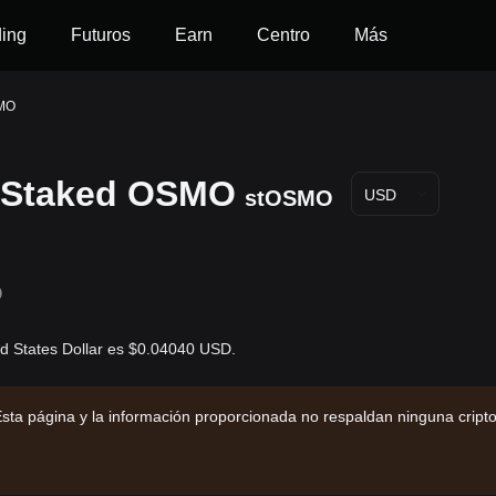
ding
Futuros
Earn
Centro
Más
SMO
e Staked OSMO
stOSMO
USD
D
d States Dollar es $0.04040 USD.
sta página y la información proporcionada no respaldan ninguna cript