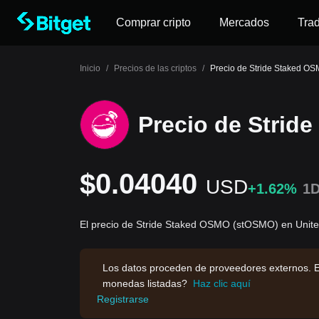
Comprar cripto
Mercados
Tra
Inicio
/
Precios de las criptos
/
Precio de Stride Staked O
Precio de Strid
$0.04040
USD
+1.62%
1
El precio de Stride Staked OSMO (stOSMO) en Unite
Los datos proceden de proveedores externos. E
monedas listadas?
Haz clic aquí
Registrarse