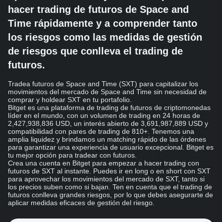
hacer trading de futuros de Space and
Time rápidamente y a comprender tanto
los riesgos como las medidas de gestión
de riesgos que conlleva el trading de
futuros.
Tradea futuros de Space and Time (SXT) para capitalizar los
movimientos del mercado de Space and Time sin necesidad de
comprar y holdear SXT en tu portafolio.
Bitget es una plataforma de trading de futuros de criptomonedas
líder en el mundo, con un volumen de trading en 24 horas de
2,427,938,836 USD, un interés abierto de 3,691,987,889 USD y
compatibilidad con pares de trading de 810+. Tenemos una
amplia liquidez y brindamos un matching rápido de las órdenes
para garantizar una experiencia de usuario excepcional. Bitget es
tu mejor opción para tradear con futuros.
Crea una cuenta en Bitget para empezar a hacer trading con
futuros de SXT al instante. Puedes ir en long o en short con SXT
para aprovechar los movimientos del mercado de SXT, tanto si
los precios suben como si bajan. Ten en cuenta que el trading de
futuros conlleva grandes riesgos, por lo que debes asegurarte de
aplicar medidas eficaces de gestión del riesgo.