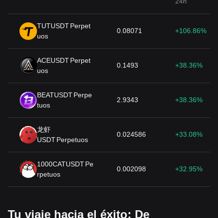
24h
TUTUSDT
Perpet
0.08071
+106.86%
uos
ACEUSDT
Perpet
0.1493
+38.36%
uos
BEATUSDT
Perpe
2.9343
+38.36%
tuos
龙虾
0.024586
+33.08%
USDT
Perpetuos
1000CATUSDT
Pe
0.002098
+32.95%
rpetuos
Tu viaje hacia el éxito: De