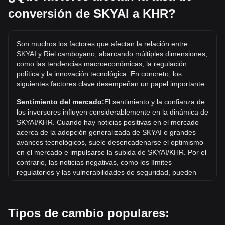
SKYAI tienen un costo estimado de 1,940.4KHR.
conversión de SKYAI a KHR?
¿Cuál es el precio más alto de SKYAI/KHR en la
historia?
Son muchos los factores que afectan la relación entre
El precio máximo histórico de 1 SKYAI en KHR es ៛3,483.1.
SKYAI y Riel camboyano, abarcando múltiples dimensiones,
Queda por ver si el valor de 1 SKYAI/KHR superará el
como las tendencias macroeconómicas, la regulación
máximo histórico actual.
política y la innovación tecnológica. En concreto, los
siguientes factores clave desempeñan un papel importante:
¿Cuál es la tendencia del precio de SKYAI en KHR?
En los últimos 7 días, el tipo de cambio de SKYAI (SKYAI)
Sentimiento del mercado:
El sentimiento y la confianza de
aumentó un 298.36%. Durante el último mes, el tipo de
los inversores influyen considerablemente en la dinámica de
cambio de SKYAI (SKYAI) aumentó un 252.56% frente a
SKYAI/KHR. Cuando hay noticias positivas en el mercado
Riel camboyano (KHR).
acerca de la adopción generalizada de SKYAI o grandes
avances tecnológicos, suele desencadenarse el optimismo
en el mercado e impulsarse la subida de SKYAI/KHR. Por el
contrario, las noticias negativas, como los límites
regulatorios y las vulnerabilidades de seguridad, pueden
desencadenar el pánico en el mercado y provocar un
descenso de SKYAI/KHR.
Tipos de cambio populares:
Entorno regulatorio:
Las políticas y regulaciones
gubernamentales en torno a las criptomonedas repercuten