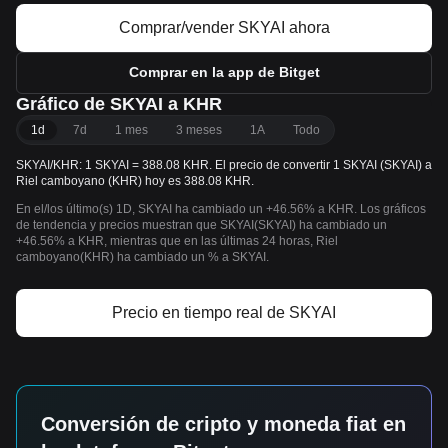
Comprar/vender SKYAI ahora
Comprar en la app de Bitget
Gráfico de SKYAI a KHR
1d
7d
1 mes
3 meses
1A
Todo
SKYAI/KHR: 1 SKYAI = 388.08 KHR. El precio de convertir 1 SKYAI (SKYAI) a
Riel camboyano (KHR) hoy es 388.08 KHR.
En el/los último(s) 1D, SKYAI ha cambiado un +46.56% a KHR. Los gráficos
de tendencia y precios muestran que SKYAI(SKYAI) ha cambiado un
+46.56% a KHR, mientras que en las últimas 24 horas, Riel
camboyano(KHR) ha cambiado un % a SKYAI.
Precio en tiempo real de SKYAI
Conversión de cripto y moneda fiat en