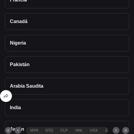
Canadá
Nigeria
Pakistán
Arabia Saudita
India
Japón
MXN
GTQ
CLP
HNL
UGX
ZAR
TND