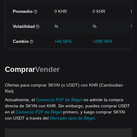
Promedio
0 KHR
0 KHR
0 
Volatilidad
%
%
%
Cambio
+46.56%
+298.36%
+2
Comprar
Vender
Ofertas para comprar SKYAI (o USDT) con KHR (Cambodian
Riel)
Actualmente, el
Comercio P2P de Bitget
no admite la compra
directa de SKYAI con KHR. Sin embargo, puedes comprar USDT
en el
Comercio P2P de Bitget
primero, y luego comprar SKYAI
con USDT a través del
Mercado spot de Bitget
.