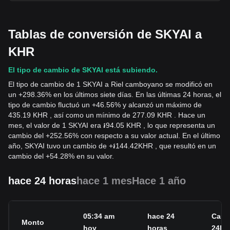
Tablas de conversión de SKYAI a
KHR
El tipo de cambio de SKYAI está subiendo.
El tipo de cambio de 1 SKYAI a Riel camboyano se modificó en
un +298.36% en los últimos siete días. En las últimas 24 horas, el
tipo de cambio fluctuó un +46.56% y alcanzó un máximo de
435.19 KHR , así como un mínimo de 277.09 KHR . Hace un
mes, el valor de 1 SKYAI era ៛94.05 KHR , lo que representa un
cambio del +252.56% con respecto a su valor actual. En el último
año, SKYAI tuvo un cambio de
+
៛
144.42
KHR
, que resultó en un
cambio del +54.28% en su valor.
hace 24 horas
hace 1 mes
Hace 1 año
05:34 am
hace 24
Camb
Monto
hoy
horas
24h