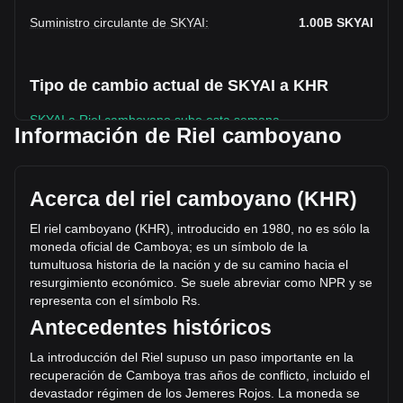
Suministro circulante de SKYAI
:
1.00B
SKYAI
Tipo de cambio actual de SKYAI a KHR
SKYAI a Riel camboyano sube esta semana.
Información de Riel camboyano
El precio de mercado actual de SKYAI es de ៛388.08 por
SKYAI y tiene una capitalización de mercado total de
៛388,080,199,549.95 KHR basada en un suministro
Acerca del riel camboyano (KHR)
circulante de 1,000,000,000 SKYAI. El volumen de trading
de SKYAI se modificó en un +28.54% (៛66,594,245,784.6
El riel camboyano (KHR), introducido en 1980, no es sólo la
KHR) en las últimas 24 horas. El último día de trading, el
moneda oficial de Camboya; es un símbolo de la
volumen de operaciones de SKYAI fue
tumultuosa historia de la nación y de su camino hacia el
៛233,305,466,632.34.
resurgimiento económico. Se suele abreviar como NPR y se
representa con el símbolo Rs.
Antec
edentes históricos
Más información acerca de SKYAI en Bitget
La introducción del Riel supuso un paso importante en la
Precio de SKYAI
recuperación de Camboya tras años de conflicto, incluido el
Predicción de precios de SKYAI
devastador régimen de los Jemeres Rojos. La moneda se
¿Qué es SKYAI (SKYAI)?