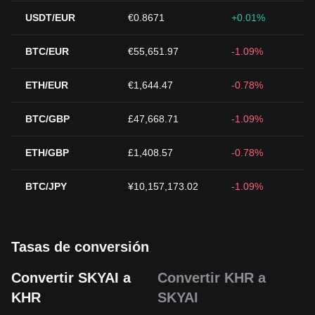
USDT/EUR
€0.8671
+0.01%
BTC/EUR
€55,651.97
-1.09%
ETH/EUR
€1,644.47
-0.78%
BTC/GBP
£47,668.71
-1.09%
ETH/GBP
£1,408.57
-0.78%
BTC/JPY
¥10,157,173.02
-1.09%
Tasas de conversión
Convertir SKYAI a
Convertir KHR a
KHR
SKYAI