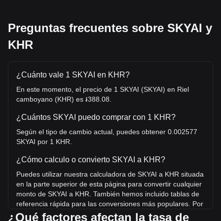
Preguntas frecuentes sobre SKYAI y
KHR
¿Cuánto vale 1 SKYAI en KHR?
En este momento, el precio de 1 SKYAI (SKYAI) en Riel
camboyano (KHR) es ៛388.08.
¿Cuántos SKYAI puedo comprar con 1 KHR?
Según el tipo de cambio actual, puedes obtener 0.002577
SKYAI por 1 KHR.
¿Cómo calculo o convierto SKYAI a KHR?
Puedes utilizar nuestra calculadora de SKYAI a KHR situada
en la parte superior de esta página para convertir cualquier
monto de SKYAI a KHR. También hemos incluido tablas de
referencia rápida para las conversiones más populares. Por
ejemplo, 5 KHR equivalen a 0.01288 SKYAI, mientras que 5
¿Qué factores afectan la tasa de