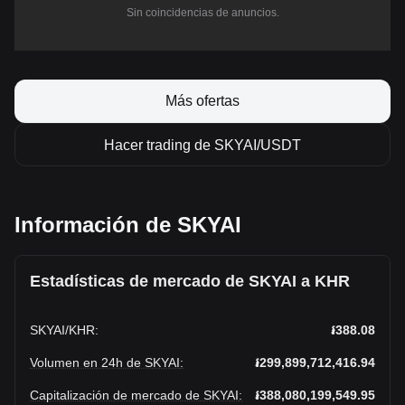
Sin coincidencias de anuncios.
Más ofertas
Hacer trading de SKYAI/USDT
Información de SKYAI
Estadísticas de mercado de SKYAI a KHR
SKYAI
/
KHR
:
៛388.08
Volumen en 24h de SKYAI
:
៛299,899,712,416.94
Capitalización de mercado de SKYAI
:
៛388,080,199,549.95