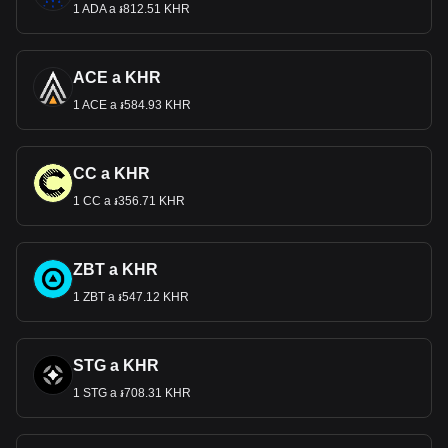
1 ADA a ៛812.51 KHR
ACE a KHR
1 ACE a ៛584.93 KHR
CC a KHR
1 CC a ៛356.71 KHR
ZBT a KHR
1 ZBT a ៛547.12 KHR
STG a KHR
1 STG a ៛708.31 KHR