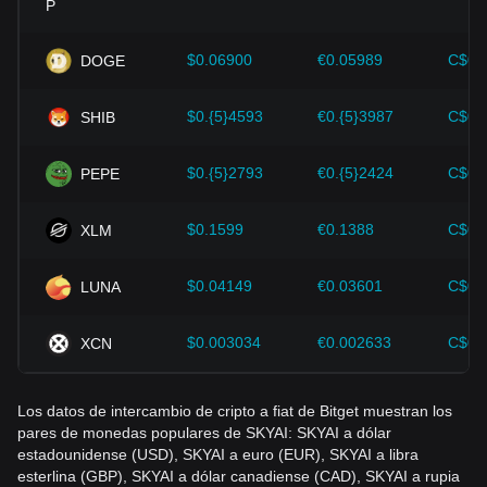
el ecosistema de las criptomonedas (como soluciones de
expansión y mejoras de seguridad) han proporcionado un
fuerte apoyo al crecimiento del valor de criptomonedas
$0.06900
€0.05989
C$0.
DOGE
como Bitcoin.
$0.{5}4593
€0.{5}3987
C$0.
SHIB
Los inversores deben comprender esta dinámica para evitar
tomar decisiones equivocadas. Tras considerar estos
factores, los inversores también deben monitorear de cerca
$0.{5}2793
€0.{5}2424
C$0.
PEPE
los futuros cambios en el precio de SKYAI y ajustar sus
estrategias de inversión en consecuencia en un mercado en
evolución.
$0.1599
€0.1388
C$0.
XLM
$0.04149
€0.03601
C$0.
LUNA
$0.003034
€0.002633
C$0.
XCN
Los datos de intercambio de cripto a fiat de Bitget muestran los
pares de monedas populares de SKYAI: SKYAI a dólar
estadounidense (USD), SKYAI a euro (EUR), SKYAI a libra
esterlina (GBP), SKYAI a dólar canadiense (CAD), SKYAI a rupia