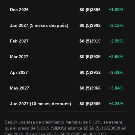
Dec 2026
$
0.{5}3886
+1.69
%
Jan 2027
(
5 meses después
)
$
0.{5}3902
+2.12
%
Feb 2027
$
0.{5}3919
+2.55
%
Mar 2027
$
0.{5}3935
+2.98
%
Apr 2027
$
0.{5}3952
+3.41
%
May 2027
$
0.{5}3968
+3.84
%
Jun 2027
(
10 meses después
)
$
0.{5}3985
+4.28
%
Según una tasa de crecimiento mensual de 0.42%, se espera
que el precio de SIDUS (SIDUS) alcance $0.$0.{5}39023838 en
Sep 2026, {5} en Jan 2027 y $0.{5}3985 en Jun 2027.