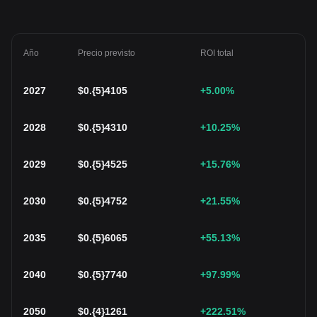
Año
Precio previsto
ROI total
2027
$
0.{5}4105
+5.00
%
2028
$
0.{5}4310
+10.25
%
2029
$
0.{5}4525
+15.76
%
2030
$
0.{5}4752
+21.55
%
2035
$
0.{5}6065
+55.13
%
2040
$
0.{5}7740
+97.99
%
2050
$
0.{4}1261
+222.51
%