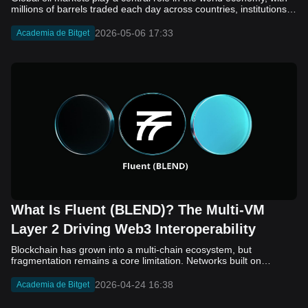
2026-05-06 17:33
Academia de Bitget
What Is Fluent (BLEND)? The Multi-VM
Layer 2 Driving Web3 Interoperability
Blockchain has grown into a multi-chain ecosystem, but
fragmentation remains a core limitation. Networks built on
different virtual machines, such as EVM, SVM, and WASM, still
struggle to communicate efficiently. While bridges and cross-
2026-04-24 16:38
Academia de Bitget
chain solutions have improved connectivity, they often introduce
added complexity, security concerns, and slower execution. As a