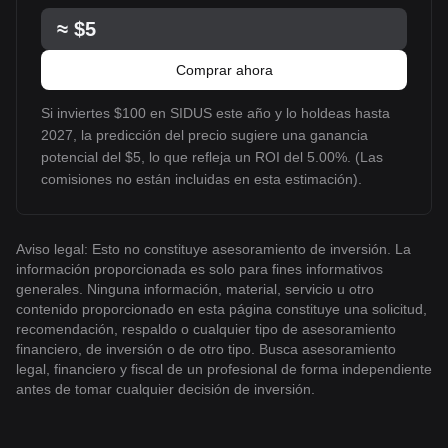
≈
$5
Comprar ahora
Si inviertes $100 en SIDUS este año y lo holdeas hasta
2027, la predicción del precio sugiere una ganancia
potencial del $5, lo que refleja un ROI del 5.00%. (Las
comisiones no están incluidas en esta estimación).
Aviso legal: Esto no constituye asesoramiento de inversión. La
información proporcionada es solo para fines informativos
generales. Ninguna información, material, servicio u otro
contenido proporcionado en esta página constituye una solicitud,
recomendación, respaldo o cualquier tipo de asesoramiento
financiero, de inversión o de otro tipo. Busca asesoramiento
legal, financiero y fiscal de un profesional de forma independiente
antes de tomar cualquier decisión de inversión.