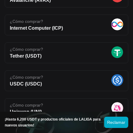
Avalanche (AVAX)
¿Cómo comprar?
Internet Computer (ICP)
¿Cómo comprar?
Tether (USDT)
¿Cómo comprar?
USDC (USDC)
¿Cómo comprar?
Uniswap (UNI)
¡Hasta 6,200 USDT y productos oficiales de LALIGA para
Reclamar
nuevos usuarios!
Ver más