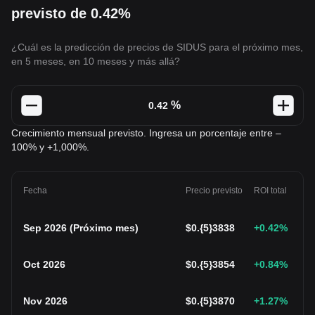
previsto de 0.42%
¿Cuál es la predicción de precios de SIDUS para el próximo mes,
en 5 meses, en 10 meses y más allá?
%
Crecimiento mensual previsto. Ingresa un porcentaje entre –
100% y +1,000%.
Fecha
Precio previsto
ROI total
Sep 2026
(
Próximo mes
)
$
0.{5}3838
+0.42
%
Oct 2026
$
0.{5}3854
+0.84
%
Nov 2026
$
0.{5}3870
+1.27
%