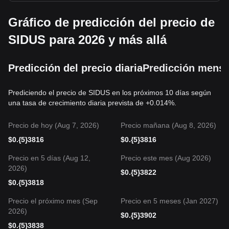
Gráfico de predicción del precio de
SIDUS para 2026 y más allá
Predicción del precio diaria
Predicción mensu
Prediciendo el precio de SIDUS en los próximos 10 días según
una tasa de crecimiento diaria prevista de +0.014%.
Precio de hoy (Aug 7, 2026)
Precio mañana (Aug 8, 2026)
$
0.{5}3816
$
0.{5}3816
Precio en 5 días (Aug 12,
Precio este mes (Aug 2026)
2026)
$
0.{5}3822
$
0.{5}3818
Precio el próximo mes (Sep
Precio en 5 meses (Jan 2027)
2026)
$
0.{5}3902
$
0.{5}3838