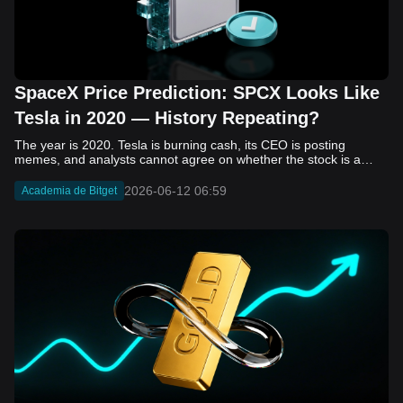
SpaceX Price Prediction: SPCX Looks Like
Tesla in 2020 — History Repeating?
The year is 2020. Tesla is burning cash, its CEO is posting memes, and analysts cannot agree on whether the stock is a generational opportunity or an elaborate joke. Now replace Tesla with SpaceX. Replace 2020 with 2026. The debate looks almost identical, and SPCX is set to hit the Nasdaq on June 12. The offering price is $135 per share. The implied valuation is $1.75 trillion. For anyone who watched Tesla run 700% that year, the pattern is hard to unsee. History does not repeat, but it rhymes often enough to pay attention. Before sizing into SPCX on day one, investors need to understand what actually drove Tesla's re-rating, whether SpaceX has the same ingredients, and where the comparison quietly falls apart. That is what this piece covers, with numbers. Five structural parallels that make SPCX feel like TSLA 2020. Five critical differences that could make trade painful. And the exact price levels and execution metrics will tell you whether this rocket clears the atmosphere or comes apart on ascent. Tesla in 2020 — The Flashback Every Investor Needs To understand the TSLA/SPCX parallel, you need to remember what Tesla actually looked like at the start of 2020. Not in hindsight. Through the eyes of a skeptic. Tesla, Inc. (TSLA) Price History Source: Yahoo Finance In January of that year, Tesla was trading at roughly $28 on a split-adjusted basis. The company had just barely posted its first full-year GAAP profit, capping nearly a decade of consecutive annual losses. Revenue was growing fast, but the valuation was already uncomfortable by any conventional measure. The price-to-earnings ratio peaked at 940x by Q4 2020, a number that triggered every value screen on the planet. The bear case was loud and well-reasoned. Tesla was a car company with car-company margins, going up against century-old manufacturers with far deeper pockets. The stock had already run hard. Every rational DCF model said it was overvalued. Then the narrative shifted. Not because of a single earnings beat or a product launch. The market collectively decided that Tesla was not a car company. It was a clean energy platform, a software business, a battery technology leader, and a self-driving AI play, all in one ticker. Once that frame took hold, traditional valuation metrics lost their grip as anchors. Retail investors piled in. Institutional funds that had stayed on the sidelines were forced to buy when Tesla was added to the SP 500 in December. The feedback loop closed hard and fast. By the end of 2020, the stock had risen 743% from its March lows, making it the largest company ever added to the index at the time of inclusion. The lesson is not that Tesla was cheap. It was not. The lesson is that Tesla's 2020 rally had almost nothing to do with fundamentals catching up to price. It was the market repricing the total addressable market and the probability of dominance. That distinction is the entire reason the SPCX conversation is worth having. The Parallel — Why SPCX Feels Like TSLA 2020 The similarities between SpaceX today and Tesla in 2020 are not superficial. They span five structural dimensions that matter to how markets re-rate a stock. The visionary founder effect: Tesla in 2020 was inseparable from Elon Musk. His vision, execution record, and ability to shape investor narratives were central to the thesis. SpaceX in 2026 is similar. Investors are not just buying a launch company; they are buying a vision of a multi-planetary future and a global communications network powered by Starlink. That founder premium is powerful, but it also creates key-person risk. Unprofitable on paper, but the underlying business is real: SpaceX’s headline GAAP losses may appear concerning, but adjusted EBITDA and Starlink’s profitability suggest the core business is already generating substantial economic value. Tesla investors who looked beyond reported losses before 2020 were ultimately rewarded. The question is whether SpaceX merits the same long-term patience. Dominant in a market that is just getting started: Tesla led the EV market just as adoption began accelerating. SpaceX occupies a similar position in the emerging space economy. Starlink has already achieved global scale, while Starship could dramatically lower launch costs if commercial operations mature, potentially reshaping the economics of the entire industry. A valuation that does not make sense on traditional metrics, and may not need to: SpaceX’s valuation appears extreme by conventional measures, much like Tesla’s did in 2020. Traditional valuation frameworks are not necessarily wrong, but when a company is creating a new category, they may fail to capture the scale of future opportunities. Retail conviction meets institutional hesitation: Tesla’s 2020 rally was fueled by strong retail demand and skepticism from many institutional investors. SpaceX could follow a similar path, with intense retail enthusiasm, cautious institutions, and potential future index inclusion creating demand that extends beyond near-term fundamentals. The Bull Case — If History Repeats If the Tesla 2020 parallel holds, what does the upside actually look like in numbers? Starlink's ceiling is much higher than $11.4 billion: Starlink still reaches only a fraction of its addressable market. With Starship enabling faster and cheaper satellite deployment, analysts project Starlink revenue could reach $30 to $50 billion annually by 2030. At a 40% operating margin, that implies $12 to $20 billion in operating profit from Starlink alone. Starship changes the economics of everything: If commercial Starship operations begin in the second half of 2026, the impact goes beyond lower launch costs. It could unlock new markets, accelerate satellite deployment, and reshape the economics of the entire launch industry. Even partial success would imply a much larger company than what traditional valuation models capture today. A Mars mission timeline becomes the narrative re-rating catalyst: Tesla’s re-rating happened when EV adoption moved from fringe to mainstream consensus. For SpaceX, the equivalent moment could come when a credible human Mars transit shifts from vision to scheduled mission. That would be less a financial event than a narrative event, and narrative events are what drive extreme re-ratings. The price target scenarios, modeled on Starlink growth and Starship commercialization, look like this: Scenario Implied Price by 2030 Basis Base Case $200 to $250 Starlink at $25B revenue, 35x EV/Revenue Bull Case $300 to $400 Starlink at $40B plus Starship commercial ops at scale Extreme Bull $500+ Full narrative re-rating plus index inclusion demand shock One more number worth sitting with: if SPCX mirrors Tesla’s exact 2020 to 2021 trajectory, a 700% move from the IPO price implies roughly $1,080 per share and a market cap above $14 trillion. That is not a price target. It is a thought experiment about maximum narrative compression when the market decides a company is no longer just a company, but a civilizational bet. The Bear Case — Where the Analogy Breaks Down The Tesla parallel is compelling, but incomplete. There are five places where the comparison breaks down, and ignoring them is how investors get hurt. SpaceX's biggest customer is the government: Tesla in 2020 was a consumer business with diversified demand from individual buyers. SpaceX is different. A meaningful share of revenue comes from NASA, the Department of Defense, and other government agencies. That makes SpaceX partly a defense and aerospace contractor, with budget, policy, and political risks Tesla never faced. You are buying the economics without the control: Public investors may participate in the upside, but Class A shares carry little meaningful voting power. Elon Musk retains strategic control. That may support the founder premium, but it also means shareholders have limited recourse if priorities shift, attention drifts, or decisions favor long-term missions over near-term profitability. Regulatory risk is structural, not episodic: Tesla faced regulatory scrutiny, but SpaceX depends on approvals for launches, environmental reviews, and commercial space operations. A major launch failure, extended FAA hold, or policy shift could delay Starship, slow Starlink deployment, and damage the growth narrative at the wrong time. The valuation math is genuinely difficult to defend: At a $1.75 trillion valuation, SpaceX is priced as if several major outcomes have already gone right: scaled Starship operations, massive Starlink growth, and a Mars-driven narrative premium. Reasonable base-case valuations sit far below the IPO price, meaning investors are effectively paying for the bull case upfront. The 2022 lesson exists and should not be dismissed: Tesla’s 2020 surge was followed by a brutal 2022 drawdown. The same retail conviction and founder premium that powered the rally became liabilities when sentiment turned. If SPCX follows the Tesla path, investors must account for both the euphoric upside and the volatility that may follow. The Tokenized Futures Signal — What Pre-Market Activity Is Telling Us Before SPCX officially trades on Nasdaq, there is already a market pricing it: the on-chain tokenized futures market on Bitget. Tokenized futures offer a live sentiment read: SPCXUSDT perpetual contracts have created real-time price discovery before the IPO. This matters because the participant base is retail-heavy, global, and conviction-driven, making it a useful signal traditional IPO indicators may miss. Positive funding suggests long-side enthusiasm: If funding rates remain persistently positive, traders are paying a premium to stay long. That points to strong retail conviction and limited short-side p
2026-06-12 06:59
Academia de Bitget