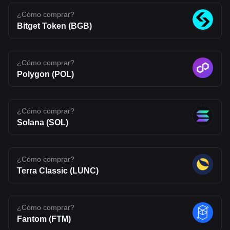
uncertainty typical of emerging blockchain networks. Disclaimer:
The opinions expressed in this article are for informational
¿Cómo comprar?
purposes only. This article does not constitute an endorsement of
Bitget Token (BGB)
any of the products and services discussed or investment,
financial, or trading advice. Qualified professionals should be
consulted prior to making financial decisions.
¿Cómo comprar?
Polygon (POL)
¿Cómo comprar?
Solana (SOL)
¿Cómo comprar?
Terra Classic (LUNC)
¿Cómo comprar?
Fantom (FTM)