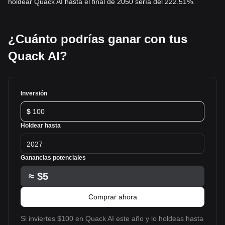
holdear Quack AI hasta el final de 2050 sería del 222.51%.
¿Cuánto podrías ganar con tus
Quack AI?
Inversión
$
Holdear hasta
2027
Ganancias potenciales
≈
$5
Comprar ahora
Si inviertes $100 en Quack AI este año y lo holdeas hasta