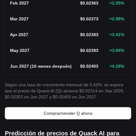
Feb 2027
$
0.02363
+2.55
%
Mar 2027
$
0.02373
+2.98
%
Apr 2027
$
0.02383
+3.41
%
May 2027
$
0.02393
+3.84
%
Jun 2027
(
10 meses después
)
$
0.02403
+4.28
%
Según una tasa de crecimiento mensual de 0.42%, se espera
que el precio de Quack AI (Q) alcance $0.02314 en Sep 2026,
$0.02353 en Jan 2027 y $0.02403 en Jun 2027.
Comprar/vender Q ahora
Predicción de precios de Quack AI para