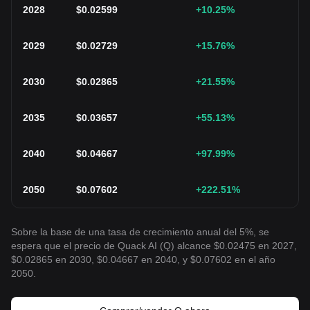
2028
$
0.02599
+10.25
%
2029
$
0.02729
+15.76
%
2030
$
0.02865
+21.55
%
2035
$
0.03657
+55.13
%
2040
$
0.04667
+97.99
%
2050
$
0.07602
+222.51
%
Sobre la base de una tasa de crecimiento anual del 5%, se
espera que el precio de Quack AI (Q) alcance $0.02475 en 2027,
$0.02865 en 2030, $0.04667 en 2040, y $0.07602 en el año
2050.