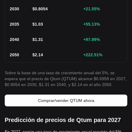
2030
$
0.8054
+21.55
%
2035
$
1.03
+55.13
%
2040
$
1.31
+97.99
%
2050
$
2.14
+222.51
%
Sobre la base de una tasa de crecimiento anual del 5%, se
espera que el precio de Qtum (QTUM) alcance $0.6958 en 2027,
$0.8054 en 2030, $1.31 en 2040, y $2.14 en el año 2050.
Comprar/vender QTUM ahora
Predicción de precios de Qtum para 2027
En 2027, según una tasa de crecimiento anual prevista del 5%,