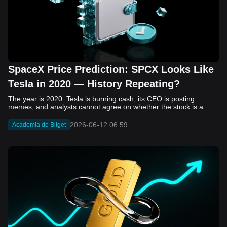
SpaceX Price Prediction: SPCX Looks Like
Tesla in 2020 — History Repeating?
The year is 2020. Tesla is burning cash, its CEO is posting memes, and analysts cannot agree on whether the stock is a generational opportunity or an elaborate joke. Now replace Tesla with SpaceX. Replace 2020 with 2026. The debate looks almost identical, and SPCX is set to hit the Nasdaq on June 12. The offering price is $135 per share. The implied valuation is $1.75 trillion. For anyone who watched Tesla run 700% that year, the pattern is hard to unsee. History does not repeat, but it rhymes often enough to pay attention. Before sizing into SPCX on day one, investors need to understand what actually drove Tesla's re-rating, whether SpaceX has the same ingredients, and where the comparison quietly falls apart. That is what this piece covers, with numbers. Five structural parallels that make SPCX feel like TSLA 2020. Five critical differences that could make trade painful. And the exact price levels and execution metrics will tell you whether this rocket clears the atmosphere or comes apart on ascent. Tesla in 2020 — The Flashback Every Investor Needs To understand the TSLA/SPCX parallel, you need to remember what Tesla actually looked like at the start of 2020. Not in hindsight. Through the eyes of a skeptic. Tesla, Inc. (TSLA) Price History Source: Yahoo Finance In January of that year, Tesla was trading at roughly $28 on a split-adjusted basis. The company had just barely posted its first full-year GAAP profit, capping nearly a decade of consecutive annual losses. Revenue was growing fast, but the valuation was already uncomfortable by any conventional measure. The price-to-earnings ratio peaked at 940x by Q4 2020, a number that triggered every value screen on the planet. The bear case was loud and well-reasoned. Tesla was a car company with car-company margins, going up against century-old manufacturers with far deeper pockets. The stock had already run hard. Every rational DCF model said it was overvalued. Then the narrative shifted. Not because of a single earnings beat or a product launch. The market collectively decided that Tesla was not a car company. It was a clean energy platform, a software business, a battery technology leader, and a self-driving AI play, all in one ticker. Once that frame took hold, traditional valuation metrics lost their grip as anchors. Retail investors piled in. Institutional funds that had stayed on the sidelines were forced to buy when Tesla was added to the SP 500 in December. The feedback loop closed hard and fast. By the end of 2020, the stock had risen 743% from its March lows, making it the largest company ever added to the index at the time of inclusion. The lesson is not that Tesla was cheap. It was not. The lesson is that Tesla's 2020 rally had almost nothing to do with fundamentals catching up to price. It was the market repricing the total addressable market and the probability of dominance. That distinction is the entire reason the SPCX conversation is worth having. The Parallel — Why SPCX Feels Like TSLA 2020 The similarities between SpaceX today and Tesla in 2020 are not superficial. They span five structural dimensions that matter to how markets re-rate a stock. The visionary founder effect: Tesla in 2020 was inseparable from Elon Musk. His vision, execution record, and ability to shape investor narratives were central to the thesis. SpaceX in 2026 is similar. Investors are not just buying a launch company; they are buying a vision of a multi-planetary future and a global communications network powered by Starlink. That founder premium is powerful, but it also creates key-person risk. Unprofitable on paper, but the underlying business is real: SpaceX’s headline GAAP losses may appear concerning, but adjusted EBITDA and Starlink’s profitability suggest the core business is already generating substantial economic value. Tesla investors who looked beyond reported losses before 2020 were ultimately rewarded. The question is whether SpaceX merits the same long-term patience. Dominant in a market that is just getting started: Tesla led the EV market just as adoption began accelerating. SpaceX occupies a similar position in the emerging space economy. Starlink has already achieved global scale, while Starship could dramatically lower launch costs if commercial operations mature, potentially reshaping the economics of the entire industry. A valuation that does not make sense on traditional metrics, and may not need to: SpaceX’s valuation appears extreme by conventional measures, much like Tesla’s did in 2020. Traditional valuation frameworks are not necessarily wrong, but when a company is creating a new category, they may fail to capture the scale of future opportunities. Retail conviction meets institutional hesitation: Tesla’s 2020 rally was fueled by strong retail demand and skepticism from many institutional investors. SpaceX could follow a similar path, with intense retail enthusiasm, cautious institutions, and potential future index inclusion creating demand that extends beyond near-term fundamentals. The Bull Case — If History Repeats If the Tesla 2020 parallel holds, what does the upside actually look like in numbers? Starlink's ceiling is much higher than $11.4 billion: Starlink still reaches only a fraction of its addressable market. With Starship enabling faster and cheaper satellite deployment, analysts project Starlink revenue could reach $30 to $50 billion annually by 2030. At a 40% operating margin, that implies $12 to $20 billion in operating profit from Starlink alone. Starship changes the economics of everything: If commercial Starship operations begin in the second half of 2026, the impact goes beyond lower launch costs. It could unlock new markets, accelerate satellite deployment, and reshape the economics of the entire launch industry. Even partial success would imply a much larger company than what traditional valuation models capture today. A Mars mission timeline becomes the narrative re-rating catalyst: Tesla’s re-rating happened when EV adoption moved from fringe to mainstream consensus. For SpaceX, the equivalent moment could come when a credible human Mars transit shifts from vision to scheduled mission. That would be less a financial event than a narrative event, and narrative events are what drive extreme re-ratings. The price target scenarios, modeled on Starlink growth and Starship commercialization, look like this: Scenario Implied Price by 2030 Basis Base Case $200 to $250 Starlink at $25B revenue, 35x EV/Revenue Bull Case $300 to $400 Starlink at $40B plus Starship commercial ops at scale Extreme Bull $500+ Full narrative re-rating plus index inclusion demand shock One more number worth sitting with: if SPCX mirrors Tesla’s exact 2020 to 2021 trajectory, a 700% move from the IPO price implies roughly $1,080 per share and a market cap above $14 trillion. That is not a price target. It is a thought experiment about maximum narrative compression when the market decides a company is no longer just a company, but a civilizational bet. The Bear Case — Where the Analogy Breaks Down The Tesla parallel is compelling, but incomplete. There are five places where the comparison breaks down, and ignoring them is how investors get hurt. SpaceX's biggest customer is the government: Tesla in 2020 was a consumer business with diversified demand from individual buyers. SpaceX is different. A meaningful share of revenue comes from NASA, the Department of Defense, and other government agencies. That makes SpaceX partly a defense and aerospace contractor, with budget, policy, and political risks Tesla never faced. You are buying the economics without the control: Public investors may participate in the upside, but Class A shares carry little meaningful voting power. Elon Musk retains strategic control. That may support the founder premium, but it also means shareholders have limited recourse if priorities shift, attention drifts, or decisions favor long-term missions over near-term profitability. Regulatory risk is structural, not episodic: Tesla faced regulatory scrutiny, but SpaceX depends on approvals for launches, environmental reviews, and commercial space operations. A major launch failure, extended FAA hold, or policy shift could delay Starship, slow Starlink deployment, and damage the growth narrative at the wrong time. The valuation math is genuinely difficult to defend: At a $1.75 trillion valuation, SpaceX is priced as if several major outcomes have already gone right: scaled Starship operations, massive Starlink growth, and a Mars-driven narrative premium. Reasonable base-case valuations sit far below the IPO price, meaning investors are effectively paying for the bull case upfront. The 2022 lesson exists and should not be dismissed: Tesla’s 2020 surge was followed by a brutal 2022 drawdown. The same retail conviction and founder premium that powered the rally became liabilities when sentiment turned. If SPCX follows the Tesla path, investors must account for both the euphoric upside and the volatility that may follow. The Tokenized Futures Signal — What Pre-Market Activity Is Telling Us Before SPCX officially trades on Nasdaq, there is already a market pricing it: the on-chain tokenized futures market on Bitget. Tokenized futures offer a live sentiment read: SPCXUSDT perpetual contracts have created real-time price discovery before the IPO. This matters because the participant base is retail-heavy, global, and conviction-driven, making it a useful signal traditional IPO indicators may miss. Positive funding suggests long-side enthusiasm: If funding rates remain persistently positive, traders are paying a premium to stay long. That points to strong retail conviction and limited short-side p
2026-06-12 06:59
Academia de Bitget