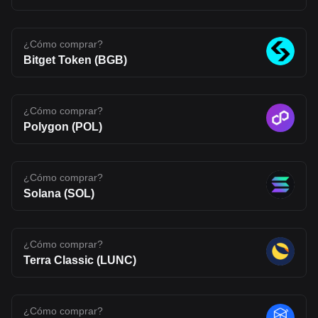
an interesting project to watch, one that reflects where Web3
infrastructure may be heading, but also one that carries the
uncertainty typical of emerging blockchain networks. Disclaimer:
The opinions expressed in this article are for informational
¿Cómo comprar?
purposes only. This article does not constitute an endorsement of
Bitget Token (BGB)
any of the products and services discussed or investment,
financial, or trading advice. Qualified professionals should be
consulted prior to making financial decisions.
¿Cómo comprar?
Polygon (POL)
¿Cómo comprar?
Solana (SOL)
¿Cómo comprar?
Terra Classic (LUNC)
¿Cómo comprar?