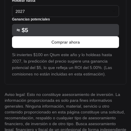
Holdear hasta
2027
Ganancias potenciales
≈
$5
Comprar ahora
Si inviertes $100 en Qtum este año y lo holdeas hasta
2027, la predicción del precio sugiere una ganancia
potencial del $5, lo que refleja un ROI del 5.00%. (Las
comisiones no están incluidas en esta estimación).
Aviso legal: Esto no constituye asesoramiento de inversión. La
información proporcionada es solo para fines informativos
generales. Ninguna información, material, servicio u otro
contenido proporcionado en esta página constituye una solicitud,
recomendación, respaldo o cualquier tipo de asesoramiento
financiero, de inversión o de otro tipo. Busca asesoramiento
legal, financiero y fiscal de un profesional de forma independiente