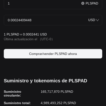
poner su dinero con confianza. Con su enfoque en la seguridad,
PLSPAD
la accesibilidad y la transparencia, PulsePad está estableciendo
un nuevo estándar para las plataformas de lanzamiento de
criptomonedas.
USD
1 PLSPAD = 0.0002441 USD
Última actualización el
（UTC-0）
Comprar/vender PLSPAD ahora
Suministro y tokenomics de PLSPAD
Suministro
165,717,870 PLSPAD
circulante
:
Suministro total
:
4,989,493,252 PLSPAD