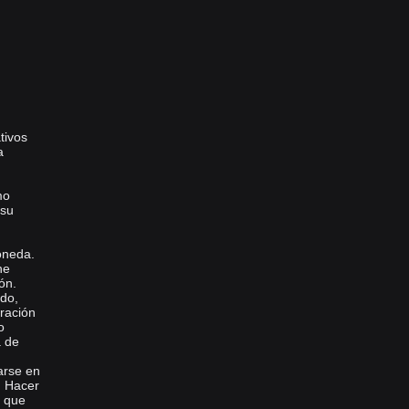
tivos
a
mo
 su
oneda.
ne
ón.
ado,
ración
o
a de
arse en
n. Hacer
a que