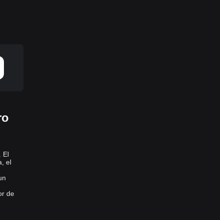
ro
 El
, el
un
or de