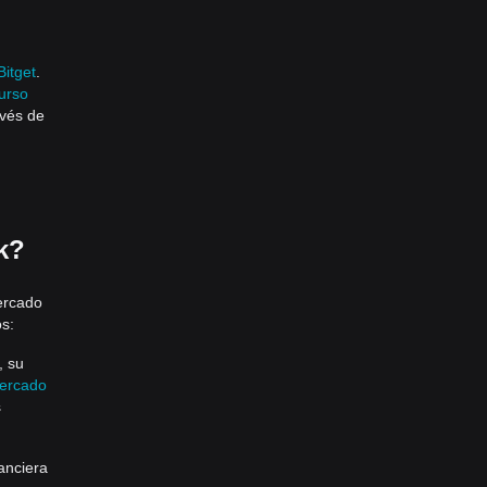
Bitget
.
urso
avés de
k?
ercado
os:
, su
ercado
s
anciera