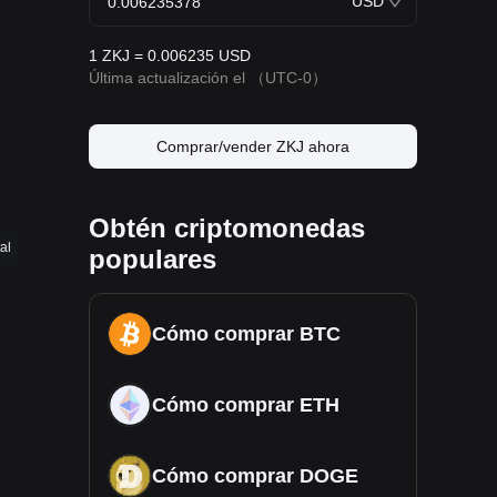
USD
1 ZKJ = 0.006235 USD
Última actualización el
（UTC-0）
Comprar/vender ZKJ ahora
Obtén criptomonedas
al
populares
Cómo comprar BTC
Cómo comprar ETH
Cómo comprar DOGE