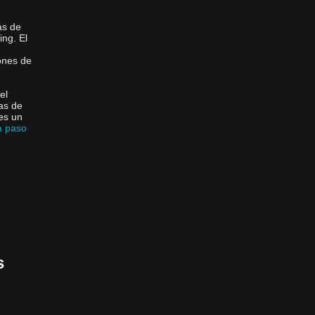
as de
ng. El
lones de
el
tas de
 es un
a paso
s