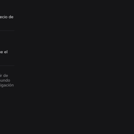
recio de
e el
ir de
 mundo
tigación