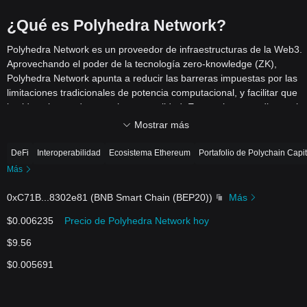
¿Qué es Polyhedra Network?
Polyhedra Network es un proveedor de infraestructuras de la Web3.
Aprovechando el poder de la tecnología zero-knowledge (ZK),
Polyhedra Network apunta a reducir las barreras impuestas por las
limitaciones tradicionales de potencia computacional, y facilita
r que
las ideas innovadoras se hagan realidad. Esto se logra mediante el
desarrollo de una suite de algoritmos ZK innovadores, seguros,
Mostrar más
rápidos y universalmente compatibles, lo que hace que la Web3 sea
más rápida, asequible y segura. Los cimientos de la re
d están
DeFi
Interoperabilidad
Ecosistema Ethereum
Portafolio de Polychain Capit
construidos sobre estos protocolos, que ofrecen a los
Más
desarrolladores un completo conjunto de herramientas para
experimentar con datos y potencia computacional en un entorno
0xC71B
...
8302e81
(
BNB Smart Chain (BEP20)
)
Más
ilimitado.
$0.006235
Precio de Polyhedra Network hoy
El núcleo de la oferta de Polyhedra Network es zkBridge, un
pro
ducto estrella que transforma la interoperabilidad de la
$9.56
blockchain. Está diseñado para ser seguro, rápido y funciona sin
$0.005691
necesidad de la confianza de terceros. Al ampliar el protocolo
zkBridge a un protocolo general de interoperabilidad ZK, Polyhedra
Netw
ork permite interacciones fluidas entre Web2 y Web3,