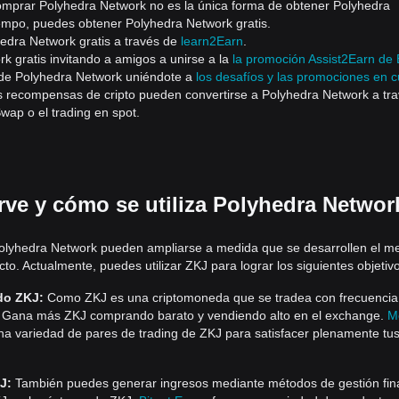
 comprar Polyhedra Network no es la única forma de obtener Polyhedra
iempo, puedes obtener Polyhedra Network gratis.
edra Network gratis a través de
learn2Earn
.
 gratis invitando a amigos a unirse a la
la promoción Assist2Earn de 
s de Polyhedra Network uniéndote a
los desafíos y las promociones en c
as recompensas de cripto pueden convertirse a Polyhedra Network a tr
Swap o el trading en spot.
rve y cómo se utiliza Polyhedra Networ
olyhedra Network pueden ampliarse a medida que se desarrollen el m
ecto. Actualmente, puedes utilizar ZKJ para lograr los siguientes objetiv
ndo ZKJ:
Como ZKJ es una criptomoneda que se tradea con frecuencia
a. Gana más ZKJ comprando barato y vendiendo alto en el exchange.
M
na variedad de pares de trading de ZKJ para satisfacer plenamente tu
J:
También puedes generar ingresos mediante métodos de gestión fin