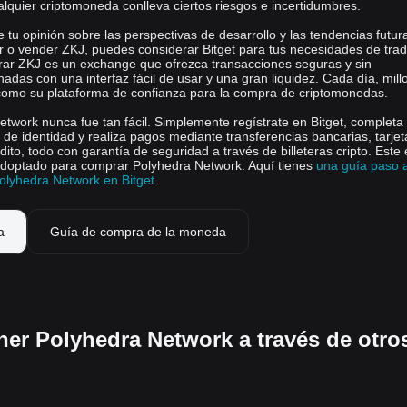
alquier criptomoneda conlleva ciertos riesgos e incertidumbres.
tu opinión sobre las perspectivas de desarrollo y las tendencias futur
 o vender ZKJ, puedes considerar Bitget para tus necesidades de tradi
rar ZKJ es un exchange que ofrezca transacciones seguras y sin
adas con una interfaz fácil de usar y una gran liquidez. Cada día, mil
 como su plataforma de confianza para la compra de criptomonedas.
etwork nunca fue tan fácil. Simplemente regístrate en Bitget, completa 
 de identidad y realiza pagos mediante transferencias bancarias, tarje
édito, todo con garantía de seguridad a través de billeteras cripto. Este
doptado para comprar Polyhedra Network. Aquí tienes
una guía paso 
lyhedra Network en Bitget
.
a
Guía de compra de la moneda
er Polyhedra Network a través de otro