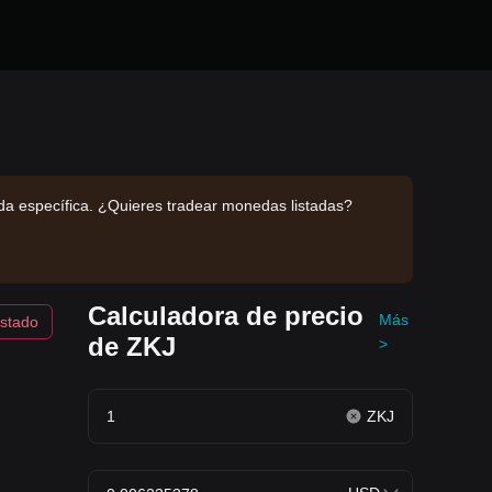
da específica. ¿Quieres tradear monedas listadas?
Calculadora de precio
Más
istado
de ZKJ
>
ZKJ