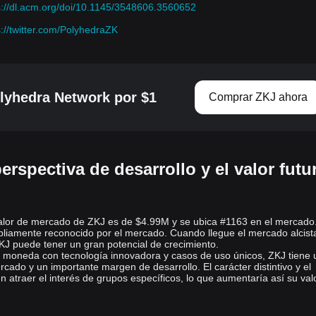
centradas en la interoperabilidad, la escalabilidad y la privacidad.
s://dl.acm.org/doi/10.1145/3548606.3560652
Por ejemplo, zkBridge utiliza cons
trucciones de prueba zero-
s://twitter.com/PolyhedraZK
knowledge para verificar la validez del consenso entre dos
blockchains, lo que ofrece una fuerte seguridad sin depender de
suposiciones externas y reduce significativamente los costos de las
verificaciones on-chain. Además, Polyhe
dra Network desarrolló
sistemas de pruebas distribuidos como deVirgo y paraPlonk, con el
yhedra Network por $1
Comprar ZKJ ahora
fin de acelerar el proceso de generación de pruebas, lo que permite
una infraestructura más escalable y eficiente para las aplicaciones
Web3.
¿Qué es el token ZK?
erspectiva de desarrollo y el valor futu
ZK e
s el token principal de la plataforma de Polyhedra Network.
Facilita transacciones, paga por los servicios informáticos e
incentiva la participación en la red. ZK tiene un suministro total de
alor de mercado de ZKJ es de $4.99M y se ubica #1163 en el mercado.
1.000 millones de tokens.
liamente reconocido por el mercado. Cuando llegue el mercado alcista
J puede tener un gran potencial de crecimiento.
¿Qué determina el precio de Polyhedra
e moneda con tecnología innovadora y casos de uso únicos, ZKJ tiene 
cado y un importante margen de desarrollo. El carácter distintivo y el
Network?
n atraer el interés de grupos específicos, lo que aumentaría así su val
El precio de Polyhedra Network se ve influido por una compleja