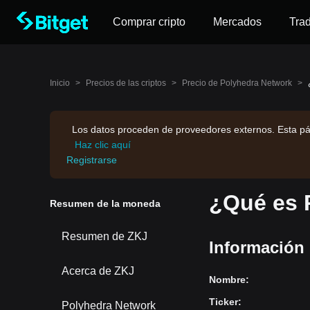
Comprar cripto
Mercados
Tra
Inicio
>
Precios de las criptos
>
Precio de Polyhedra Network
>
Los datos proceden de proveedores externos. Esta pá
Haz clic aquí
Registrarse
¿Qué es 
Resumen de la moneda
Resumen de ZKJ
Información
Acerca de ZKJ
Nombre
:
Ticker
:
Polyhedra Network