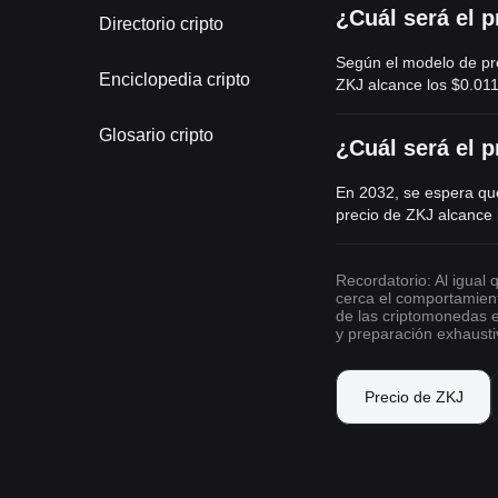
¿Cuál será el 
Directorio cripto
Según el modelo de pre
Enciclopedia cripto
ZKJ alcance los
$0.01
Glosario cripto
¿Cuál será el 
En 2032, se espera que
precio de ZKJ alcance
Recordatorio: Al igual
cerca el comportamien
de las criptomonedas e
y preparación exhausti
Precio de ZKJ