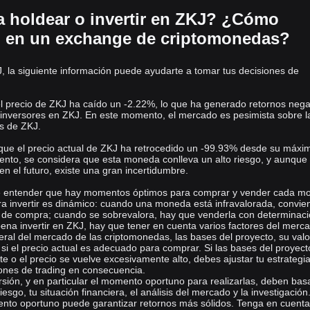
Aquellos interesados en invertir u operar con Polyhedra Network,
a holdear o invertir en ZKJ? ¿Cómo
podrían pregu
ntarse: ¿Dónde puedo comprar ZK? Puedes comprar
 en un exchange de criptomonedas?
ZK en los principales exchanges, como Bitget, que ofrece una
plataforma segura y fácil de usar para los entusiastas de las
, la siguiente información puede ayudarte a tomar tus decisiones de
criptomonedas.
 el precio de ZKJ ha caído un -2.22%, lo que ha generado retornos nega
 inversores en ZKJ. En este momento, el mercado es pesimista sobre l
os de ZKJ.
 que el precio actual de ZKJ ha retrocedido un -99.93% desde su máxi
ento, se considera que esta moneda conlleva un alto riesgo, y aunque
n el futuro, existe una gran incertidumbre.
e entender que hay momentos óptimos para comprar y vender cada m
a invertir es dinámico: cuando una moneda está infravalorada, convie
a de compra; cuando se sobrevalora, hay que venderla con determinaci
 pena invertir en ZKJ, hay que tener en cuenta varios factores del merc
ral del mercado de las criptomonedas, las bases del proyecto, su valo
 si el precio actual es adecuado para comprar. Si las bases del proyect
 o el precio se vuelve excesivamente alto, debes ajustar tu estrategi
iones de trading en consecuencia.
rsión, y en particular el momento oportuno para realizarlas, deben bas
riesgo, tu situación financiera, el análisis del mercado y la investigació
ento oportuno puede garantizar retornos más sólidos. Tenga en cuent