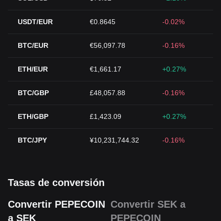
USDT/EUR
€0.8645
-0.02%
BTC/EUR
€56,097.78
-0.16%
ETH/EUR
€1,661.17
+0.27%
BTC/GBP
£48,057.88
-0.16%
ETH/GBP
£1,423.09
+0.27%
BTC/JPY
¥10,231,744.32
-0.16%
Tasas de conversión
Convertir PEPECOIN
Convertir SEK a
a SEK
PEPECOIN