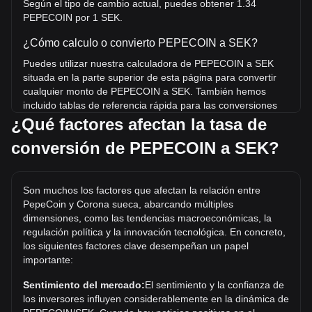
Según el tipo de cambio actual, puedes obtener 1.34
PEPECOIN por 1 SEK.
¿Cómo calculo o convierto PEPECOIN a SEK?
Puedes utilizar nuestra calculadora de PEPECOIN a SEK
situada en la parte superior de esta página para convertir
cualquier monto de PEPECOIN a SEK. También hemos
incluido tablas de referencia rápida para las conversiones
más populares. Por ejemplo, 5 SEK equivalen a 6.7
¿Qué factores afectan la tasa de
PEPECOIN, mientras que 5 PEPECOIN tienen un costo
conversión de PEPECOIN a SEK?
estimado de 3.73SEK.
¿Cuál es el precio más alto de PEPECOIN/SEK en la
historia?
Son muchos los factores que afectan la relación entre
PepeCoin y Corona sueca, abarcando múltiples
El precio máximo histórico de 1 PEPECOIN en SEK es
dimensiones, como las tendencias macroeconómicas, la
kr71.73. Queda por ver si el valor de 1 PEPECOIN/SEK
regulación política y la innovación tecnológica. En concreto,
superará el máximo histórico actual.
los siguientes factores clave desempeñan un papel
importante:
¿Cuál es la tendencia del precio de en SEK?
En los últimos 7 días, el tipo de cambio de PepeCoin
Sentimiento del mercado:
El sentimiento y la confianza de
(PEPECOIN) aumentó un 4.77%. Durante el último mes, el
los inversores influyen considerablemente en la dinámica de
tipo de cambio de PepeCoin (PEPECOIN) aumentó un