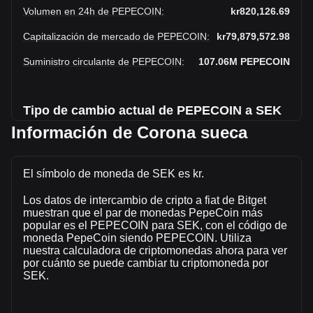
Volumen en 24h de PEPECOIN
:
kr820,126.69
Capitalización de mercado de PEPECOIN
:
kr79,879,572.98
Suministro circulante de PEPECOIN
:
107.06M
PEPECOIN
Tipo de cambio actual de PEPECOIN a SEK
Información de Corona sueca
PepeCoin a Corona sueca sube esta semana.
El precio de mercado actual de PepeCoin es de kr0.7461
El símbolo de moneda de SEK es kr.
por PEPECOIN y tiene una capitalización de mercado total
de kr79,879,572.98 SEK basada en un suministro circulante
Los datos de intercambio de cripto a fiat de Bitget
de 107,057,220 PEPECOIN. El volumen de trading de
muestran que el par de monedas PepeCoin más
PepeCoin se modificó en un -15.58% (kr-151,345.68 SEK)
popular es el PEPECOIN para SEK, con el código de
en las últimas 24 horas. El último día de trading, el volumen
moneda PepeCoin siendo PEPECOIN. Utiliza
de operaciones de PEPECOIN fue kr971,472.37.
nuestra calculadora de criptomonedas ahora para ver
por cuánto se puede cambiar tu criptomoneda por
SEK.
Más información acerca de PepeCoin en
Bitget