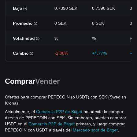
Bajo
0.7390 SEK
0.7390 SEK
0.5
Promedio
0 SEK
0 SEK
0 S
Volatilidad
%
%
%
Cambio
-2.00%
+4.77%
+44
Comprar
Vender
Ofertas para comprar PEPECOIN (o USDT) con SEK (Swedish
Krona)
Actualmente, el
Comercio P2P de Bitget
no admite la compra
directa de PEPECOIN con SEK. Sin embargo, puedes comprar
USDT en el
Comercio P2P de Bitget
primero, y luego comprar
PEPECOIN con USDT a través del
Mercado spot de Bitget
.