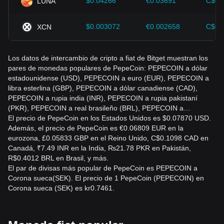
$0.04266
€0.03691
C$0.
LUNA
$0.003072
€0.002658
C$0.
XCN
Los datos de intercambio de cripto a fiat de Bitget muestran los
pares de monedas populares de PepeCoin: PEPECOIN a dólar
estadounidense (USD), PEPECOIN a euro (EUR), PEPECOIN a
libra esterlina (GBP), PEPECOIN a dólar canadiense (CAD),
PEPECOIN a rupia india (INR), PEPECOIN a rupia pakistaní
(PKR), PEPECOIN a real brasileño (BRL), PEPECOIN a…
El precio de PepeCoin en los Estados Unidos es $0.07870 USD.
Además, el precio de PepeCoin es €0.06809 EUR en la
eurozona, £0.05833 GBP en el Reino Unido, C$0.1098 CAD en
Canadá, ₹7.49 INR en la India, ₨21.78 PKR en Pakistán,
R$0.4012 BRL en Brasil, y más.
El par de divisas más popular de PepeCoin es PEPECOIN a
Corona sueca(SEK). El precio de 1 PepeCoin (PEPECOIN) en
Corona sueca (SEK) es kr0.7461.