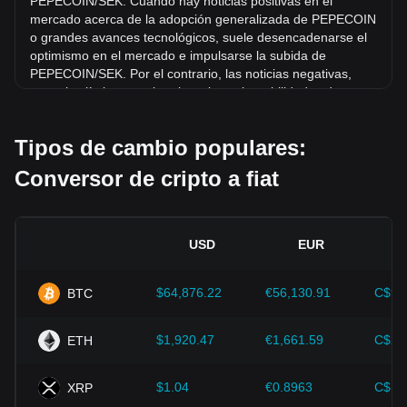
PEPECOIN/SEK. Cuando hay noticias positivas en el
44.18% frente a Corona sueca (SEK).
mercado acerca de la adopción generalizada de PEPECOIN
o grandes avances tecnológicos, suele desencadenarse el
optimismo en el mercado e impulsarse la subida de
PEPECOIN/SEK. Por el contrario, las noticias negativas,
como los límites regulatorios y las vulnerabilidades de
seguridad, pueden desencadenar el pánico en el mercado y
provocar un descenso de PEPECOIN/SEK.
Tipos de cambio populares:
Entorno regulatorio:
Las políticas y regulaciones
Conversor de cripto a fiat
gubernamentales en torno a las criptomonedas repercuten
directamente en su aceptación, lo que a su vez determina
su valor en relación con monedas tradicionales como el
dólar estadounidense. Las regulaciones claras y favorables
USD
EUR
pueden aumentar la confianza de los inversores en las
criptomonedas e impulsar su valor. Por el contrario, las
políticas regulatorias imprecisas o demasiado estrictas
$64,876.22
€56,130.91
C$90
BTC
pueden obstaculizar el desarrollo de las criptomonedas y
hacer que su valor caiga.
$1,920.47
€1,661.59
C$2,
ETH
Indicadores económicos:
Los factores macroeconómicos
del país en el que se emite la moneda fiat (como las tasas
$1.04
€0.8963
C$1.
XRP
de inflación, las tasas de interés y los principales