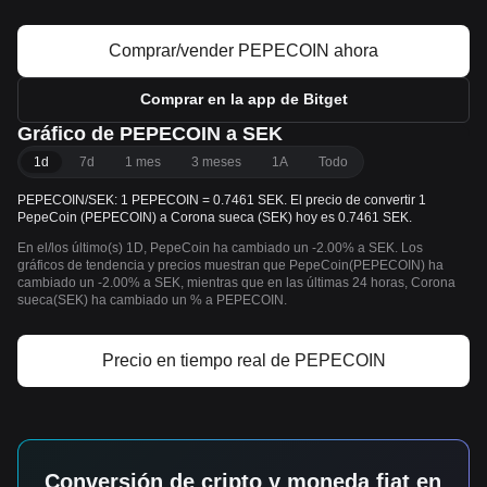
Comprar/vender PEPECOIN ahora
Comprar en la app de Bitget
Gráfico de PEPECOIN a SEK
1d
7d
1 mes
3 meses
1A
Todo
PEPECOIN/SEK: 1 PEPECOIN = 0.7461 SEK. El precio de convertir 1
PepeCoin (PEPECOIN) a Corona sueca (SEK) hoy es 0.7461 SEK.
En el/los último(s) 1D, PepeCoin ha cambiado un -2.00% a SEK. Los
gráficos de tendencia y precios muestran que PepeCoin(PEPECOIN) ha
cambiado un -2.00% a SEK, mientras que en las últimas 24 horas, Corona
sueca(SEK) ha cambiado un % a PEPECOIN.
Precio en tiempo real de PEPECOIN
Conversión de cripto y moneda fiat en