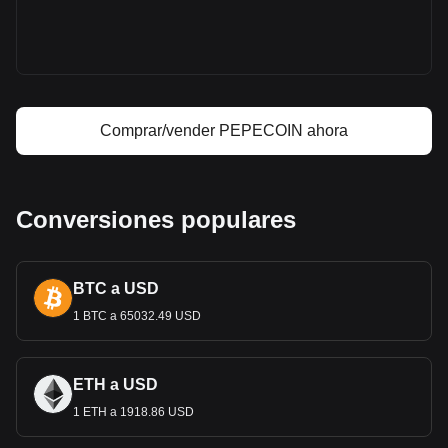
Precio de PepeCoin
Predicción de precios de PepeCoin
¿Qué es PepeCoin (PEPECOIN)?
Calculadora de ganancias de PepeCoin
Comprar/vender PEPECOIN ahora
Conversiones populares
BTC a USD
1 BTC a 65032.49 USD
ETH a USD
1 ETH a 1918.86 USD