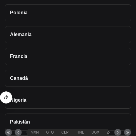
Polonia
Alemania
Francia
Canadá
Nigeria
Pakistán
MXN
GTQ
CLP
HNL
UGX
ZAR
TND