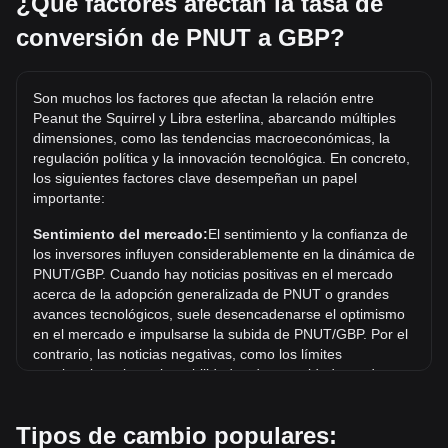
¿Qué factores afectan la tasa de
PNUT tienen un costo estimado de 0.1498GBP.
conversión de PNUT a GBP?
¿Cuál es el precio más alto de PNUT/GBP en la
historia?
Son muchos los factores que afectan la relación entre
El precio máximo histórico de 1 PNUT en GBP es £1.83.
Peanut the Squirrel y Libra esterlina, abarcando múltiples
Queda por ver si el valor de 1 PNUT/GBP superará el
dimensiones, como las tendencias macroeconómicas, la
máximo histórico actual.
regulación política y la innovación tecnológica. En concreto,
los siguientes factores clave desempeñan un papel
¿Cuál es la tendencia del precio de Peanut the
importante:
Squirrel en GBP?
En los últimos 7 días, el tipo de cambio de Peanut the
Sentimiento del mercado:
El sentimiento y la confianza de
Squirrel (PNUT) aumentó un 2.05%. Durante el último
los inversores influyen considerablemente en la dinámica de
mes, el tipo de cambio de Peanut the Squirrel (PNUT) bajó
PNUT/GBP. Cuando hay noticias positivas en el mercado
un 7.73% frente a Libra esterlina (GBP).
acerca de la adopción generalizada de PNUT o grandes
avances tecnológicos, suele desencadenarse el optimismo
en el mercado e impulsarse la subida de PNUT/GBP. Por el
contrario, las noticias negativas, como los límites
regulatorios y las vulnerabilidades de seguridad, pueden
desencadenar el pánico en el mercado y provocar un
descenso de PNUT/GBP.
Tipos de cambio populares: