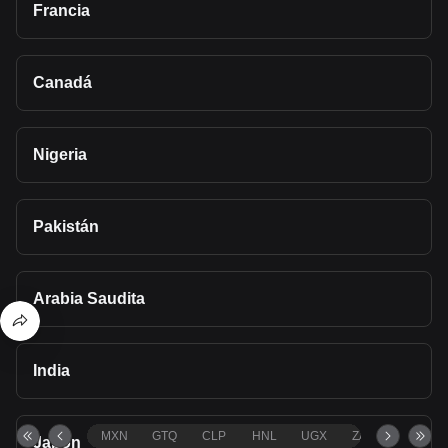
Francia
Canadá
Nigeria
Pakistán
Arabia Saudita
India
MXN
GTQ
CLP
HNL
UGX
ZAR
TND
Japón