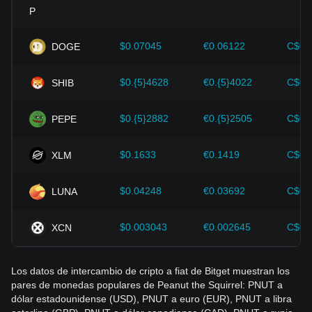
Progreso tecnológico:
El continuo desarrollo e innovación
de la tecnología blockchain, así como diversas mejoras en
el ecosistema de las criptomonedas (como soluciones de
expansión y mejoras de seguridad) han proporcionado un
$0.07045
€0.06122
C$0.
DOGE
fuerte apoyo al crecimiento del valor de criptomonedas
como Bitcoin.
$0.{5}4628
€0.{5}4022
C$0.
SHIB
Los inversores deben comprender esta dinámica para evitar
tomar decisiones equivocadas. Tras considerar estos
$0.{5}2882
€0.{5}2505
C$0.
PEPE
factores, los inversores también deben monitorear de cerca
los futuros cambios en el precio de Peanut the Squirrel y
ajustar sus estrategias de inversión en consecuencia en un
$0.1633
€0.1419
C$0.
XLM
mercado en evolución.
$0.04248
€0.03692
C$0.
LUNA
$0.003043
€0.002645
C$0.
XCN
Los datos de intercambio de cripto a fiat de Bitget muestran los
pares de monedas populares de Peanut the Squirrel: PNUT a
dólar estadounidense (USD), PNUT a euro (EUR), PNUT a libra