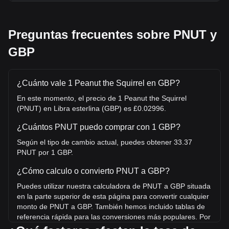
Preguntas frecuentes sobre PNUT y
GBP
¿Cuánto vale 1 Peanut the Squirrel en GBP?
En este momento, el precio de 1 Peanut the Squirrel
(PNUT) en Libra esterlina (GBP) es £0.02996.
¿Cuántos PNUT puedo comprar con 1 GBP?
Según el tipo de cambio actual, puedes obtener 33.37
PNUT por 1 GBP.
¿Cómo calculo o convierto PNUT a GBP?
Puedes utilizar nuestra calculadora de PNUT a GBP situada
en la parte superior de esta página para convertir cualquier
monto de PNUT a GBP. También hemos incluido tablas de
referencia rápida para las conversiones más populares. Por
ejemplo, 5 GBP equivalen a 166.86 PNUT, mientras que 5