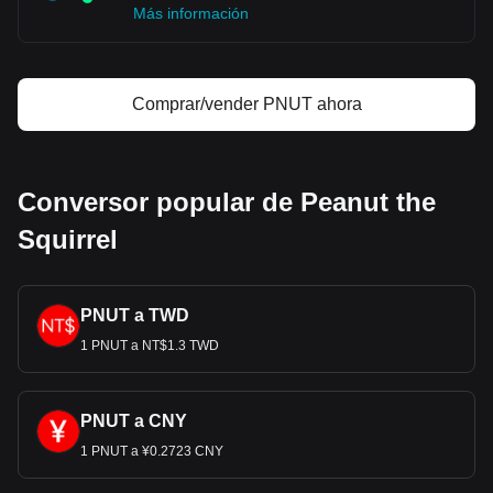
Más información
Comprar/vender PNUT ahora
Conversor popular de Peanut the
Squirrel
PNUT a TWD
1 PNUT a NT$1.3 TWD
PNUT a CNY
1 PNUT a ¥0.2723 CNY