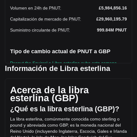
Volumen en 24h de PNUT
:
£5,984,856.16
Capitalización de mercado de PNUT
:
£29,960,195.79
Suministro circulante de PNUT
:
999.84M
PNUT
Tipo de cambio actual de PNUT a GBP
Peanut the Squirrel a Libra esterlina sube esta semana.
Información de Libra esterlina
El precio de mercado actual de Peanut the Squirrel es de
£0.02996 por PNUT y tiene una capitalización de mercado
total de £29,960,195.79 GBP basada en un suministro
Acerca de la libra
circulante de 999,841,700 PNUT. El volumen de trading de
esterlina (GBP)
Peanut the Squirrel se modificó en un +23.74%
(£1,148,237.46 GBP) en las últimas 24 horas. El último día
¿Qué es la libra esterlina (GBP)?
de trading, el volumen de operaciones de PNUT fue
£4,836,618.7.
La libra esterlina, comúnmente conocida como sterling o
pound y abreviada como GBP, es la moneda nacional del
Reino Unido (incluyendo Inglaterra, Escocia, Gales e Irlanda
Más información acerca de Peanut the