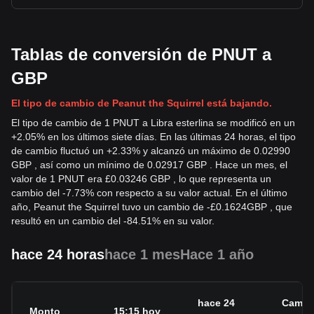
Tablas de conversión de PNUT a
GBP
El tipo de cambio de Peanut the Squirrel está bajando.
El tipo de cambio de 1 PNUT a Libra esterlina se modificó en un
+2.05% en los últimos siete días. En las últimas 24 horas, el tipo
de cambio fluctuó un +2.33% y alcanzó un máximo de 0.02990
GBP , así como un mínimo de 0.02917 GBP . Hace un mes, el
valor de 1 PNUT era £0.03246 GBP , lo que representa un
cambio del -7.73% con respecto a su valor actual. En el último
año, Peanut the Squirrel tuvo un cambio de
-
£
0.1624
GBP
, que
resultó en un cambio del -84.51% en su valor.
hace 24 horas
hace 1 mes
Hace 1 año
hace 24
Cambi
Monto
15:15 hoy