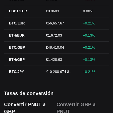
USDT/EUR
€0.8683
0.00%
BTC/EUR
€56,657.67
+0.21%
ETH/EUR
€1,672.03
+0.13%
BTC/GBP
£48,410.04
+0.21%
ETH/GBP
£1,428.63
+0.13%
BTC/JPY
¥10,288,674.81
+0.21%
Tasas de conversión
Convertir PNUT a
Convertir GBP a
GBP
PNUT