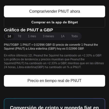
Comprar/vender PNUT ahora
Comprar en la app de Bitget
Gráfico de PNUT a GBP
1d
7d
1 mes
3 meses
1A
Todo
PNUT/GBP: 1 PNUT = 0.02996 GBP. El precio de convertir 1 Peanut the
Squirrel (PNUT) a Libra esterlina (GBP) hoy es 0.02996 GBP.
En el/los último(s) 1D, Peanut the Squirrel ha cambiado un +2.33% a GBP.
Los gráficos de tendencia y precios muestran que Peanut the
Squirrel(PNUT) ha cambiado un +2.33% a GBP, mientras que en las últimas
24 horas, Libra esterlina(GBP) ha cambiado un % a PNUT.
Precio en tiempo real de PNUT
Conversión de cripto y moneda fiat en