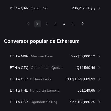
BTC a QAR
Qatari Rial
ر.ق236,217.61
1
2
3
4
5
Conversor popular de Ethereum
ETH a MXN
Mexican Peso
Mex$32,800.12
ETH a GTQ
Guatemalan Quetzal
Q14,560.46
ETH a CLP
Chilean Peso
CLP$1,748,609.93
ETH a HNL
Honduran Lempira
L51,149.65
ETH a UGX
Ugandan Shilling
Sh7,108,886.25