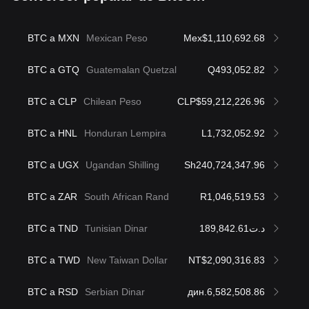
BTC a MXN
Mexican Peso
Mex$1,110,692.68
BTC a GTQ
Guatemalan Quetzal
Q493,052.82
BTC a CLP
Chilean Peso
CLP$59,212,226.96
BTC a HNL
Honduran Lempira
L1,732,052.92
BTC a UGX
Ugandan Shilling
Sh240,724,347.96
BTC a ZAR
South African Rand
R1,046,519.53
BTC a TND
Tunisian Dinar
د.ت189,842.61
BTC a TWD
New Taiwan Dollar
NT$2,090,316.83
BTC a RSD
Serbian Dinar
дин.6,582,508.86