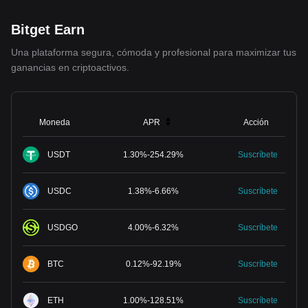
Bitget Earn
Una plataforma segura, cómoda y profesional para maximizar tus
ganancias en criptoactivos.
Moneda
APR
Acción
USDT
1.30
%
-
254.29
%
Suscríbete
USDC
1.38
%
-
6.66
%
Suscríbete
USDGO
4.00
%
-
6.32
%
Suscríbete
BTC
0.12
%
-
92.19
%
Suscríbete
ETH
1.00
%
-
128.51
%
Suscríbete