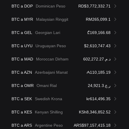
BTC a DOP
Dominican Peso
RD$3,772,332.71
BTC a MYR
Malaysian Ringgit
RM265,099.1
BTC a GEL
Georgian Lari
₾169,166.68
BTC a UYU
Uruguayan Peso
$2,610,747.43
BTC a MAD
Moroccan Dirham
د.م.602,272.27
BTC a AZN
Azerbaijani Manat
₼110,185.19
BTC a OMR
Omani Rial
ر.ع.24,921.3
BTC a SEK
Swedish Krona
kr614,496.35
BTC a KES
Kenyan Shilling
KSh8,346,852.52
BTC a ARS
Argentine Peso
ARS$97,157,415.18