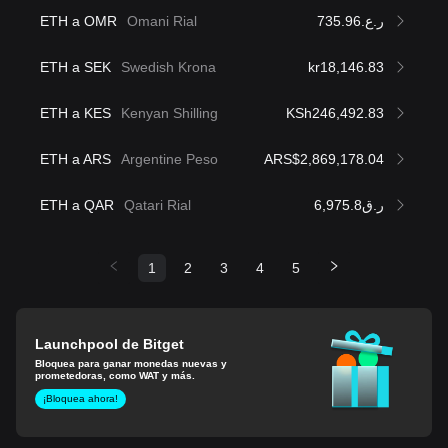
ETH a OMR
Omani Rial
ر.ع.735.96
ETH a SEK
Swedish Krona
kr18,146.83
ETH a KES
Kenyan Shilling
KSh246,492.83
ETH a ARS
Argentine Peso
ARS$2,869,178.04
ETH a QAR
Qatari Rial
ر.ق6,975.8
1
2
3
4
5
Launchpool de Bitget
Bloquea para ganar monedas nuevas y
prometedoras, como WAT y más.
¡Bloquea ahora!