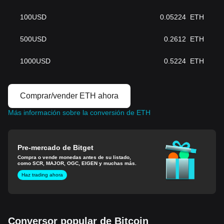
100
USD
0.05224
ETH
500
USD
0.2612
ETH
1000
USD
0.5224
ETH
Comprar/vender ETH ahora
Más información sobre la conversión de ETH
Pre-mercado de Bitget
Compra o vende monedas antes de su listado,
como SCR, MAJOR, OGC, EIGEN y muchas más.
Haz trading ahora
Conversor popular de Bitcoin