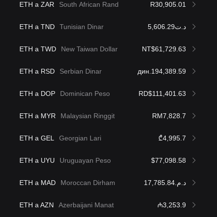
ETH a ZAR
South African Rand
R30,905.01
ETH a TND
Tunisian Dinar
د.ت5,606.29
ETH a TWD
New Taiwan Dollar
NT$61,729.63
ETH a RSD
Serbian Dinar
дин.194,389.59
ETH a DOP
Dominican Peso
RD$111,401.63
ETH a MYR
Malaysian Ringgit
RM7,828.7
ETH a GEL
Georgian Lari
₾4,995.7
ETH a UYU
Uruguayan Peso
$77,098.58
ETH a MAD
Moroccan Dirham
د.م.17,785.84
ETH a AZN
Azerbaijani Manat
₼3,253.9