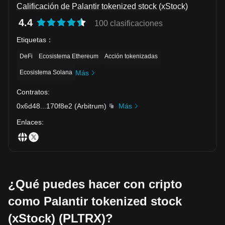
Calificación de Palantir tokenized stock (xStock)
4.4
100 clasificaciones
Etiquetas
：
DeFi
Ecosistema Ethereum
Acción tokenizadas
Ecosistema Solana
Más
Contratos
:
0x6d48
...
170f8e2
(
Arbitrum
)
Más
Enlaces
:
¿Qué puedes hacer con cripto
como Palantir tokenized stock
(xStock) (PLTRX)?