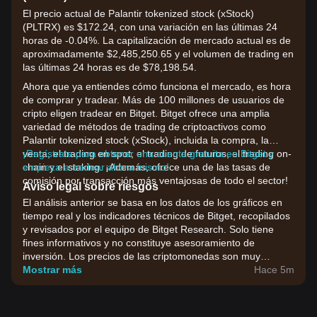
El precio actual de Palantir tokenized stock (xStock)
(PLTRX) es $172.24, con una variación en las últimas 24
horas de -0.04%. La capitalización de mercado actual es de
aproximadamente $2,485,250.65 y el volumen de trading en
las últimas 24 horas es de $78,198.54.
Ahora que ya entiendes cómo funciona el mercado, es hora
de comprar y tradear. Más de 100 millones de usuarios de
cripto eligen tradear en Bitget. Bitget ofrece una amplia
variedad de métodos de trading de criptoactivos como
Palantir tokenized stock (xStock), incluida la compra, la
venta, el trading en spot, el trading de futuros, el trading on-
¡Regístrate para obtener una cuenta gratuita en Bitget y
chain y el staking. ¡Además, ofrece una de las tasas de
empieza a tradear ahora mismo!
comisión por transacción más ventajosas de todo el sector!
Aviso legal sobre riesgos
El análisis anterior se basa en los datos de los gráficos en
tiempo real y los indicadores técnicos de Bitget, recopilados
y revisados por el equipo de Bitget Research. Solo tiene
fines informativos y no constituye asesoramiento de
inversión. Los precios de las criptomonedas son muy
volátiles. Toma tus decisiones de inversión en función de tu
Mostrar más
Hace 5m
tolerancia al riesgo.