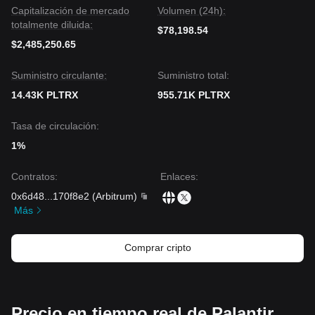
Capitalización de mercado
Volumen (24h):
totalmente diluida:
$78,198.54
$2,485,250.65
Suministro circulante:
Suministro total:
14.43K PLTRX
955.71K PLTRX
Tasa de circulación:
1%
Contratos
:
Enlaces
:
0x6d48
...
170f8e2
(
Arbitrum
)
Más
Comprar cripto
Precio en tiempo real de Palantir