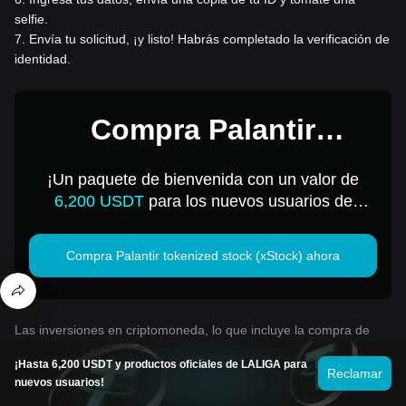
selfie.
7
.
Envía tu solicitud, ¡y listo! Habrás completado la verificación de
identidad.
Compra Palantir
tokenized stock (xStock)
¡Un paquete de bienvenida con un valor de
por 1 USD
6,200 USDT
para los nuevos usuarios de
Bitget!
Compra Palantir tokenized stock (xStock) ahora
Las inversiones en criptomoneda, lo que incluye la compra de
Palantir tokenized stock (xStock) en línea a través de Bitget,
¡Hasta 6,200 USDT y productos oficiales de LALIGA para
están sujetas al riesgo de mercado. Bitget te ofrece formas
Reclamar
nuevos usuarios!
fáciles y convenientes de comprar Palantir tokenized stock
(xStock), y hacemos todo lo posible por informar