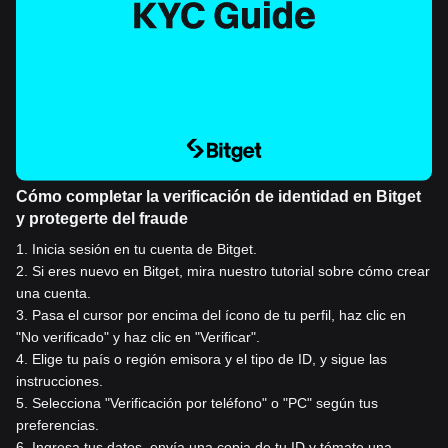
Cómo completar la verificación de identidad en Bitget
y protegerte del fraude
1
.
Inicia sesión en tu cuenta de Bitget.
2
.
Si eres nuevo en Bitget, mira nuestro tutorial sobre cómo crear
una cuenta.
3
.
Pasa el cursor por encima del ícono de tu perfil, haz clic en
"No verificado" y haz clic en "Verificar".
4
.
Elige tu país o región emisora y el tipo de ID, y sigue las
instrucciones.
5
.
Selecciona "Verificación por teléfono" o "PC" según tus
preferencias.
6
.
Ingresa tus datos, envía una copia de tu ID y tómate una