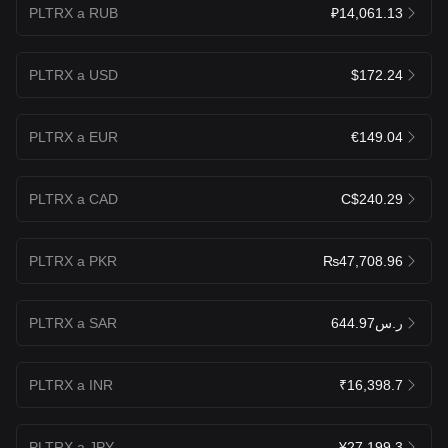
PLTRX a RUB
₽14,061.13
PLTRX a USD
$172.24
PLTRX a EUR
€149.04
PLTRX a CAD
C$240.29
PLTRX a PKR
₨47,708.96
PLTRX a SAR
ر.س644.97
PLTRX a INR
₹16,398.7
PLTRX a JPY
¥27,199.3