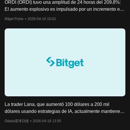
ORDI (ORDI) tuvo una amplitud de 24 horas del 209.8%:
El aumento explosivo es impulsado por un incremento en
la actividad de inscripciones en el ecosistema de Bitcoin
Bitget Pulse
•
2026-04-16 16:02
Ordinals.
La trader Lana, que aumentó 100 dólares a 200 mil
dólares usando estrategias de IA, actualmente mantiene
posiciones largas en ORDI, SATS y RATS.
Odaily星球日报
•
2026-04-16 13:05