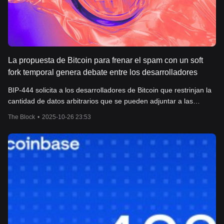
La propuesta de Bitcoin para frenar el spam con un soft
fork temporal genera debate entre los desarrolladores
BIP-444 solicita a los desarrolladores de Bitcoin que restrinjan la
cantidad de datos arbitrarios que se pueden adjuntar a las
transacciones en la red. Los partidarios están preocupados de
The Block
•
2025-10-26 23:53
que se pueda agregar contenido ilegal a Bitcoin tras la reciente
actualización v30 Core, que eliminó los límites de datos en
OP_RETURN; los detractores dicen que la propuesta equivale a
censura a nivel del protocolo. El cambio requeriría un soft fork de
la blockchain y duraría aproximadamente un año, durante el cual
los desarrolladores podrían evaluar soluciones a más largo
plazo.