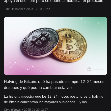
apoya el uso libre pero se opone a modificar el protocolo
TechFlow深潮
•
2025-12-25 11:55
Halving de Bitcoin: qué ha pasado siempre 12–24 meses
después y qué podría cambiar esta vez
La historia muestra que los 12–24 meses posteriores al halving
de Bitcoin concentran los mayores subidones… y las
correcciones más duras. Esta vez, los ETF y la madurez del
CryptoNews
•
2025-11-30 13:27