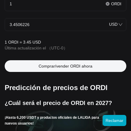
ORDI
USD
1 ORDI = 3.45 USD
Última actualización el
（UTC-0）
Comprar/vender ORDI ahora
Predicción de precios de ORDI
¿Cuál será el precio de ORDI en 2027?
Según el modelo de predicción del rendimiento histórico del
¡Hasta 6,200 USDT y productos oficiales de LALIGA para
Reclamar
precio de ORDI, se prevé que el precio de ORDI alcance los
nuevos usuarios!
$4.09
en 2027.