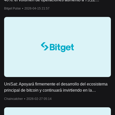
millones de dólares acompañado por efecto de
Bitget Pulse
•
2026-04-15 21:57
apalancamiento
UniSat: Apoyará firmemente el desarrollo del ecosistema
principal de bitcoin y continuará invirtiendo en la
infraestructura de Ordinals, Runes y brc-20.
Chaincatcher
•
2026-02-27 05:14