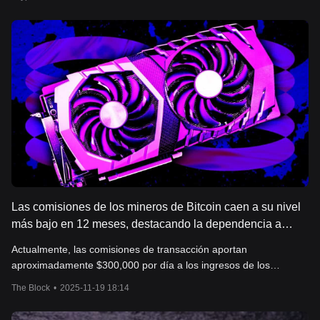
mercado pueden alterar el guion.
Las comisiones de los mineros de Bitcoin caen a su nivel
más bajo en 12 meses, destacando la dependencia a
largo plazo de los subsidios por bloque
Actualmente, las comisiones de transacción aportan
aproximadamente $300,000 por día a los ingresos de los
mineros, representando menos del 1% del ingreso total de los
The Block
•
2025-11-19 18:14
mismos. Lo siguiente es un extracto del boletín de Data and
Insights de The Block.