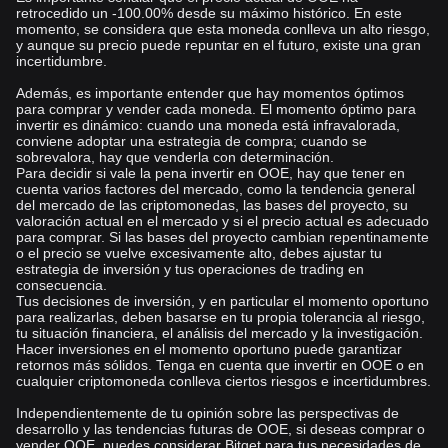
retrocedido un -100.00% desde su máximo histórico. En este
momento, se considera que esta moneda conlleva un alto riesgo,
y aunque su precio puede repuntar en el futuro, existe una gran
incertidumbre.
Además, es importante entender que hay momentos óptimos
para comprar y vender cada moneda. El momento óptimo para
invertir es dinámico: cuando una moneda está infravalorada,
conviene adoptar una estrategia de compra; cuando se
sobrevalora, hay que venderla con determinación.
Para decidir si vale la pena invertir en OOE, hay que tener en
cuenta varios factores del mercado, como la tendencia general
del mercado de las criptomonedas, las bases del proyecto, su
valoración actual en el mercado y si el precio actual es adecuado
para comprar. Si las bases del proyecto cambian repentinamente
o el precio se vuelve excesivamente alto, debes ajustar tu
estrategia de inversión y tus operaciones de trading en
consecuencia.
Tus decisiones de inversión, y en particular el momento oportuno
para realizarlas, deben basarse en tu propia tolerancia al riesgo,
tu situación financiera, el análisis del mercado y la investigación.
Hacer inversiones en el momento oportuno puede garantizar
retornos más sólidos. Tenga en cuenta que invertir en OOE o en
cualquier criptomoneda conlleva ciertos riesgos e incertidumbres.
Independientemente de tu opinión sobre las perspectivas de
desarrollo y las tendencias futuras de OOE, si deseas comprar o
vender OOE, puedes considerar Bitget para tus necesidades de