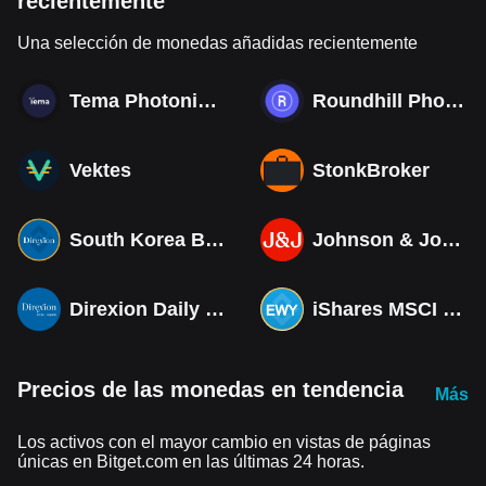
recientemente
Una selección de monedas añadidas recientemente
Tema Photonics & Optical ETF
Roundhill Photonics & Optics ETF
Vektes
StonkBroker
South Korea Bull 3X ETF Tokenized bStocks
Johnson & Johnson (Derivatives)
Direxion Daily MSCI South Korea Bull 3X ETF (Derivatives)
iShares MSCI South Korea ETF Tokenized bStocks
Precios de las monedas en tendencia
Más
Los activos con el mayor cambio en vistas de páginas
únicas en Bitget.com en las últimas 24 horas.