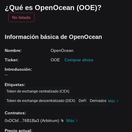
¿Qué es OpenOcean (OOE)?
No listado
Información básica de OpenOcean
Nombre
:
OpenOcean
Ticker
:
OOE
Comprar ahora
Introducción
:
--
Etiquetas
:
Token de exchange centralizado (CEX)
Token de exchange descentralizado (DEX)
DeFi
Derivados
Más
Contratos
:
0xDCbf
...
76B1Ba3
(
Arbitrum
)
Más
Precio actual
: