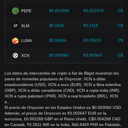
Los inversores deben comprender esta dinámica para evitar
tomar decisiones equivocadas. Tras considerar estos
$0.{5}2866
€0.{5}2479
C$0.
PEPE
factores, los inversores también deben monitorear de cerca
los futuros cambios en el precio de Onyxcoin y ajustar sus
estrategias de inversión en consecuencia en un mercado en
$0.1636
€0.1415
C$0.
XLM
evolución.
$0.04184
€0.03619
C$0.
LUNA
$0.003060
€0.002647
C$0.
XCN
Los datos de intercambio de cripto a fiat de Bitget muestran los
pares de monedas populares de Onyxcoin: XCN a dólar
estadounidense (USD), XCN a euro (EUR), XCN a libra esterlina
(GBP), XCN a dólar canadiense (CAD), XCN a rupia india (INR),
XCN a rupia pakistaní (PKR), XCN a real brasileño (BRL), XCN
a…
El precio de Onyxcoin en los Estados Unidos es $0.003060 USD.
Además, el precio de Onyxcoin es €0.002647 EUR en la
eurozona, £0.002268 GBP en el Reino Unido, C$0.004268 CAD
en Canadá, ₹0.2911 INR en la India, ₨0.8469 PKR en Pakistán,