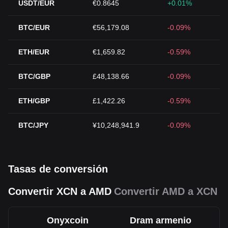
USDT/EUR
€0.8645
+0.01%
BTC/EUR
€56,179.08
-0.09%
ETH/EUR
€1,659.82
-0.59%
BTC/GBP
£48,138.66
-0.09%
ETH/GBP
£1,422.26
-0.59%
BTC/JPY
¥10,248,941.9
-0.09%
Tasas de conversión
Convertir XCN a AMD
Convertir AMD a XCN
Onyxcoin
Dram armenio