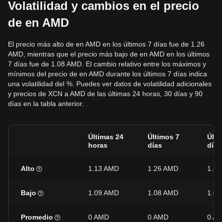
Volatilidad y cambios en el precio
de en AMD
El precio más alto de en AMD en los últimos 7 días fue de 1.26
AMD, mientras que el precio más bajo de en AMD en los últimos
7 días fue de 1.08 AMD. El cambio relativo entre los máximos y
mínimos del precio de en AMD durante los últimos 7 días indica
una volatilidad del %. Puedes ver datos de volatilidad adicionales
y precios de XCN a AMD de las últimas 24 horas, 30 días y 90
días en la tabla anterior.
Últimas 24
Últimos 7
Últi
horas
días
días
Alto
1.13 AMD
1.26 AMD
1.4
Bajo
1.09 AMD
1.08 AMD
1.0
Promedio
0 AMD
0 AMD
0 A