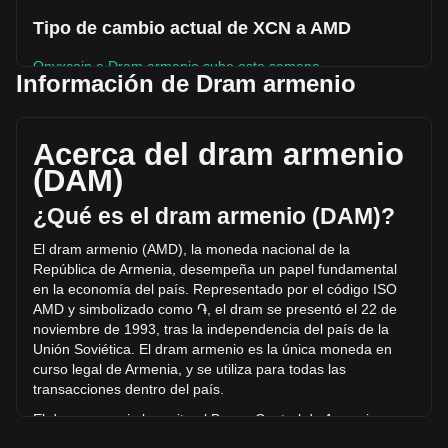
Tipo de cambio actual de XCN a AMD
Onyxcoin a Dram armenio sube esta semana.
Información de Dram armenio
El precio de mercado actual de Onyxcoin es de ֏1.12 por
XCN y tiene una capitalización de mercado total de
֏43,672,147,299.31 AMD basada en un suministro
Acerca del dram armenio
circulante de 39,094,340,000 XCN. El volumen de trading
(DAM)
de Onyxcoin se modificó en un -16.70% (֏-186,302,908.75
AMD) en las últimas 24 horas. El último día de trading, el
¿Qué es el dram armenio (DAM)?
volumen de operaciones de XCN fue ֏1,115,719,899.09.
El dram armenio (AMD), la moneda nacional de la
República de Armenia, desempeña un papel fundamental
Más información acerca de Onyxcoin en
en la economía del país. Representado por el código ISO
Bitget
AMD y simbolizado como
֏
, el dram se presentó el 22 de
noviembre de 1993, tras la independencia del
país de la
Precio de Onyxcoin
Unión Soviética. El dram armenio es la única moneda en
Predicción de precios de Onyxcoin
curso legal de Armenia, y se utiliza para todas las
¿Qué es Onyxcoin (XCN)?
transacciones dentro del país.
Calculadora de ganancias de Onyxcoin
El dram armenio lo emite el Banco Central de Armenia.
Creado el 27 de marzo de 1993, el Banco Central es