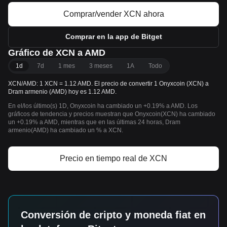
Comprar/vender XCN ahora
Comprar en la app de Bitget
Gráfico de XCN a AMD
1d
7d
1 mes
3 meses
1A
Todo
XCN/AMD: 1 XCN = 1.12 AMD. El precio de convertir 1 Onyxcoin (XCN) a
Dram armenio (AMD) hoy es 1.12 AMD.
En el/los último(s) 1D, Onyxcoin ha cambiado un +0.19% a AMD. Los
gráficos de tendencia y precios muestran que Onyxcoin(XCN) ha cambiado
un +0.19% a AMD, mientras que en las últimas 24 horas, Dram
armenio(AMD) ha cambiado un % a XCN.
Precio en tiempo real de XCN
Conversión de cripto y moneda fiat en