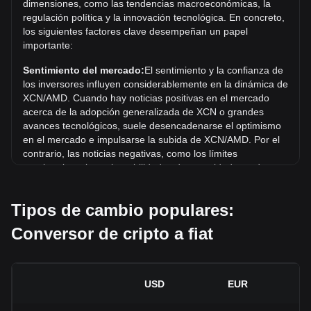
dimensiones, como las tendencias macroeconómicas, la
máximo histórico actual.
regulación política y la innovación tecnológica. En concreto,
los siguientes factores clave desempeñan un papel
¿Cuál es la tendencia del precio de en AMD?
importante:
En los últimos 7 días, el tipo de cambio de Onyxcoin (XCN)
aumentó un 0.15%. Durante el último mes, el tipo de
Sentimiento del mercado:
El sentimiento y la confianza de
cambio de Onyxcoin (XCN) bajó un 19.28% frente a Dram
los inversores influyen considerablemente en la dinámica de
armenio (AMD).
XCN/AMD. Cuando hay noticias positivas en el mercado
acerca de la adopción generalizada de XCN o grandes
avances tecnológicos, suele desencadenarse el optimismo
en el mercado e impulsarse la subida de XCN/AMD. Por el
contrario, las noticias negativas, como los límites
regulatorios y las vulnerabilidades de seguridad, pueden
desencadenar el pánico en el mercado y provocar un
descenso de XCN/AMD.
Tipos de cambio populares:
Entorno regulatorio:
Las políticas y regulaciones
Conversor de cripto a fiat
gubernamentales en torno a las criptomonedas repercuten
directamente en su aceptación, lo que a su vez determina
su valor en relación con monedas tradicionales como el
dólar estadounidense. Las regulaciones claras y favorables
USD
EUR
pueden aumentar la confianza de los inversores en las
criptomonedas e impulsar su valor. Por el contrario, las