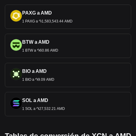
PAXG a AMD
1 PAXG a ֏1,583,543.44 AMD
BTW a AMD
1 BTW a ֏60.86 AMD
BIO a AMD
1 BIO a ֏9.09 AMD
SOL a AMD
1 SOL a ֏27,532.21 AMD
Tablas de conversión de XCN a AMD