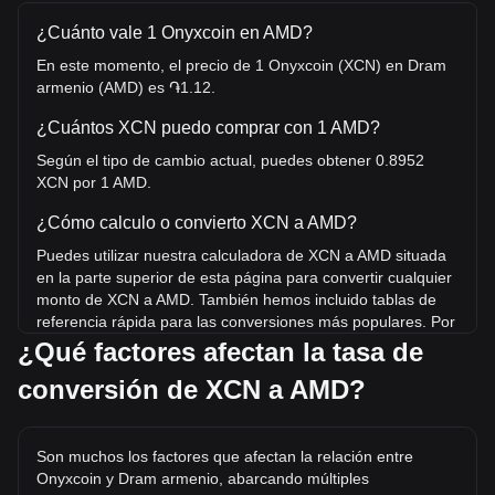
¿Cuánto vale 1 Onyxcoin en AMD?
En este momento, el precio de 1 Onyxcoin (XCN) en Dram
armenio (AMD) es ֏1.12.
¿Cuántos XCN puedo comprar con 1 AMD?
Según el tipo de cambio actual, puedes obtener 0.8952
XCN por 1 AMD.
¿Cómo calculo o convierto XCN a AMD?
Puedes utilizar nuestra calculadora de XCN a AMD situada
en la parte superior de esta página para convertir cualquier
monto de XCN a AMD. También hemos incluido tablas de
referencia rápida para las conversiones más populares. Por
ejemplo, 5 AMD equivalen a 4.48 XCN, mientras que 5 XCN
¿Qué factores afectan la tasa de
tienen un costo estimado de 5.59AMD.
conversión de XCN a AMD?
¿Cuál es el precio más alto de XCN/AMD en la
historia?
Son muchos los factores que afectan la relación entre
El precio máximo histórico de 1 XCN en AMD es ֏67.22.
Onyxcoin y Dram armenio, abarcando múltiples
Queda por ver si el valor de 1 XCN/AMD superará el