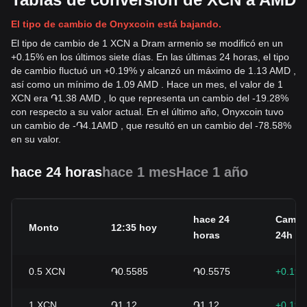
El tipo de cambio de Onyxcoin está bajando.
El tipo de cambio de 1 XCN a Dram armenio se modificó en un
+0.15% en los últimos siete días. En las últimas 24 horas, el tipo
de cambio fluctuó un +0.19% y alcanzó un máximo de 1.13 AMD ,
así como un mínimo de 1.09 AMD . Hace un mes, el valor de 1
XCN era ֏1.38 AMD , lo que representa un cambio del -19.28%
con respecto a su valor actual. En el último año, Onyxcoin tuvo
un cambio de
-
֏
4.1
AMD
, que resultó en un cambio del -78.58%
en su valor.
hace 24 horas
hace 1 mes
Hace 1 año
hace 24
Cambi
Monto
12:35 hoy
horas
24h
0.5
XCN
֏0.5585
֏0.5575
+0.19
1
XCN
֏1.12
֏1.12
+0.19