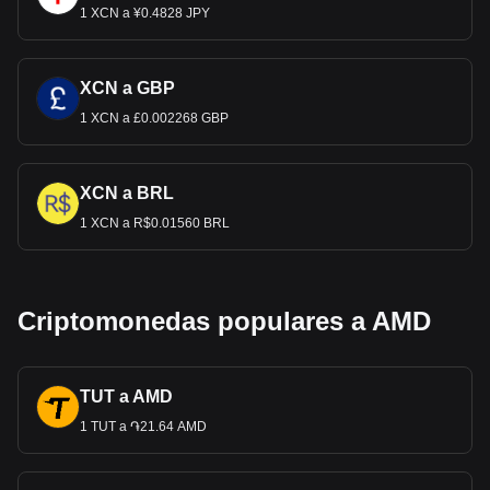
1 XCN a ¥0.4828 JPY
XCN a GBP
1 XCN a £0.002268 GBP
XCN a BRL
1 XCN a R$0.01560 BRL
Criptomonedas populares a AMD
TUT a AMD
1 TUT a ֏21.64 AMD