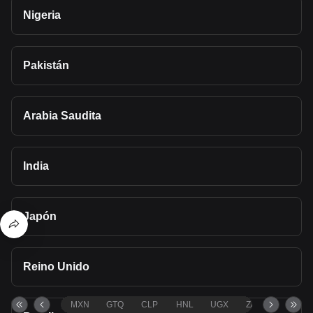
Nigeria
Pakistán
Arabia Saudita
India
Japón
Reino Unido
MXN
GTQ
CLP
HNL
UGX
ZAR
TND