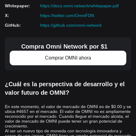
Whitepaper
:
https://docs.omni.network/whitepaper.pdf
¡Tradea
OMNI1
en Bitget ahora!
X
:
https://twitter.com/OmniFDN
Descargo de responsabilidad: Las opiniones expresadas en este
artículo tienen solo fines informativos. Este artículo no constituye
GitHub
:
https://github.com/omni-network
un respaldo a ninguno de los productos y servicios analizados ni
un ases
oramiento de inversión, financiero o de trading. Se debe
consultar a profesionales calificados antes de tomar decisiones
Compra Omni Network por $1
financieras.
Comprar OMNI ahora
¿Cuál es la perspectiva de desarrollo y el
valor futuro de OMNI?
En este momento, el valor de mercado de OMNI es de $0.00 y se
ubica #4657 en el mercado. El valor de OMNI no es ampliamente
reconocido por el mercado. Cuando llegue el mercado alcista, el
valor de mercado de OMNI puede tener un gran potencial de
crecimiento.
Al ser un nuevo tipo de moneda con tecnología innovadora y
casos de uso únicos, OMNI tiene un amplio potencial de mercado