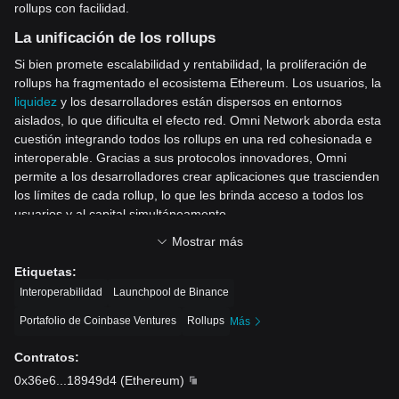
rollups con facilidad.
La unificación de los rollups
Si bien promete escalabilidad y rentabilidad, la proliferación de
rollups ha fragmentado el ecosistema Ethereum. Los usuarios, la
liquidez
y los desarrolladores están dispersos en entornos
aislados, lo que dificulta el efecto red. Omni Network aborda esta
cuestión integrando todos los rollups en una red cohesionada e
interoperable. Gracias a sus protocolos innovadores, Omni
permite a los desarrolladores crear aplicaciones que trascienden
los límites de cada rollup, lo que les brinda acceso a todos los
usuarios y al capital simultáneamente.
Interoperabilidad: Comunicación sin contratiempos
Mostrar más
La interoperabilidad es la clave de la misión de Omni Network. Al
Etiquetas
:
hacer posible la comunicación entre rollups, Omni permite que
Interoperabilidad
Launchpool de Binance
los usuarios y las aplicaciones interactúen a través de varios
Portafolio de Coinbase Ventures
Rollups
Más
rollups como si formaran parte de una única red cohesionada.
Este enfoque unificado no solo agrega liquidez, sino que también
Contratos
:
elimina las complejidades asociadas con el movimiento de
0x36e6
...
18949d4
(
Ethereum
)
activos o la ejecución de acciones a través de diferentes cadenas