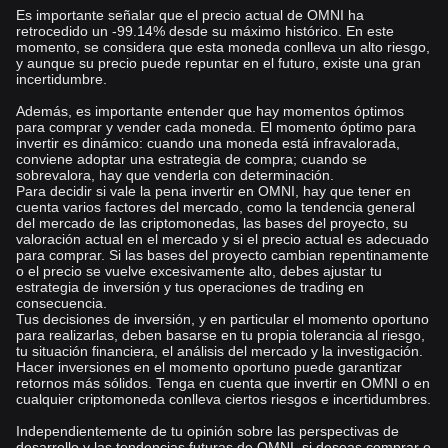
Es importante señalar que el precio actual de OMNI ha
retrocedido un -99.14% desde su máximo histórico. En este
momento, se considera que esta moneda conlleva un alto riesgo,
y aunque su precio puede repuntar en el futuro, existe una gran
incertidumbre.
Además, es importante entender que hay momentos óptimos
para comprar y vender cada moneda. El momento óptimo para
invertir es dinámico: cuando una moneda está infravalorada,
conviene adoptar una estrategia de compra; cuando se
sobrevalora, hay que venderla con determinación.
Para decidir si vale la pena invertir en OMNI, hay que tener en
cuenta varios factores del mercado, como la tendencia general
del mercado de las criptomonedas, las bases del proyecto, su
valoración actual en el mercado y si el precio actual es adecuado
para comprar. Si las bases del proyecto cambian repentinamente
o el precio se vuelve excesivamente alto, debes ajustar tu
estrategia de inversión y tus operaciones de trading en
consecuencia.
Tus decisiones de inversión, y en particular el momento oportuno
para realizarlas, deben basarse en tu propia tolerancia al riesgo,
tu situación financiera, el análisis del mercado y la investigación.
Hacer inversiones en el momento oportuno puede garantizar
retornos más sólidos. Tenga en cuenta que invertir en OMNI o en
cualquier criptomoneda conlleva ciertos riesgos e incertidumbres.
Independientemente de tu opinión sobre las perspectivas de
desarrollo y las tendencias futuras de OMNI, si deseas comprar o