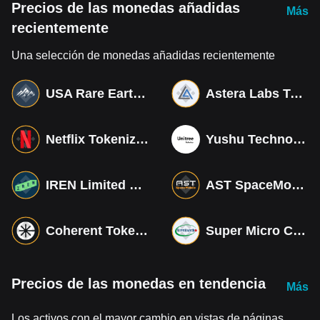
Precios de las monedas añadidas
Más
recientemente
Una selección de monedas añadidas recientemente
USA Rare Earth Tokenized bStocks
Astera Labs Tokenized bStocks
Netflix Tokenized bStocks
Yushu Technology Co (Derivatives)
IREN Limited Tokenized bStocks
AST SpaceMobile Tokenized bStocks
Coherent Tokenized bStocks
Super Micro Computer Tokenized bStocks
Precios de las monedas en tendencia
Más
Los activos con el mayor cambio en vistas de páginas