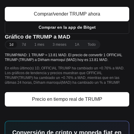
Comprar/vender TRUMP ahora
Comprar en la app de Bitget
Gráfico de TRUMP a MAD
1d
7d
1 mes
3 meses
1A
Todo
TRUMP/MAD: 1 TRUMP = 13.81 MAD. El precio de convertir 1 OFFICIAL
TRUMP (TRUMP) a Dírham marroquí (MAD) hoy es 13.81 MAD.
En el/los último(s) 1D, OFFICIAL TRUMP ha cambiado un +0.76% a MAD.
Los gráficos de tendencia y precios muestran que OFFICIAL
TRUMP(TRUMP) ha cambiado un +0.76% a MAD, mientras que en las
últimas 24 horas, Dírham marroquí(MAD) ha cambiado un % a TRUMP.
Precio en tiempo real de TRUMP
Conversión de cripto y moneda fiat en