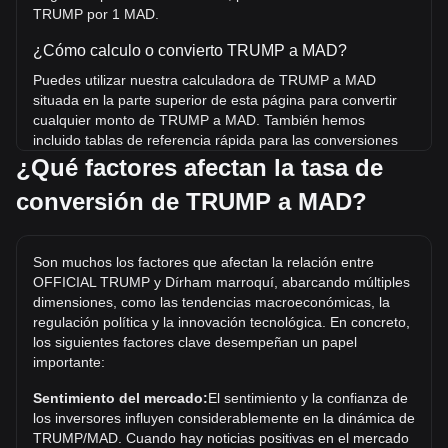
TRUMP por 1 MAD.
¿Cómo calculo o convierto TRUMP a MAD?
Puedes utilizar nuestra calculadora de TRUMP a MAD
situada en la parte superior de esta página para convertir
cualquier monto de TRUMP a MAD. También hemos
incluido tablas de referencia rápida para las conversiones
más populares. Por ejemplo, 5 MAD equivalen a 0.3621
¿Qué factores afectan la tasa de
TRUMP, mientras que 5 TRUMP tienen un costo estimado
conversión de TRUMP a MAD?
de 69.04MAD.
¿Cuál es el precio más alto de TRUMP/MAD en la
historia?
Son muchos los factores que afectan la relación entre
OFFICIAL TRUMP y Dírham marroquí, abarcando múltiples
El precio máximo histórico de 1 TRUMP en MAD es
dimensiones, como las tendencias macroeconómicas, la
د.م.700.18. Queda por ver si el valor de 1 TRUMP/MAD
regulación política y la innovación tecnológica. En concreto,
superará el máximo histórico actual.
los siguientes factores clave desempeñan un papel
importante:
¿Cuál es la tendencia del precio de OFFICIAL
TRUMP en MAD?
Sentimiento del mercado:
El sentimiento y la confianza de
En los últimos 7 días, el tipo de cambio de OFFICIAL
los inversores influyen considerablemente en la dinámica de
TRUMP (TRUMP) aumentó un 3.32%. Durante el último
TRUMP/MAD. Cuando hay noticias positivas en el mercado