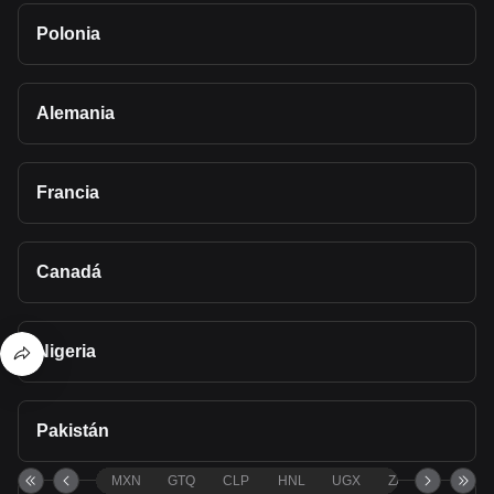
Polonia
Alemania
Francia
Canadá
Nigeria
Pakistán
MXN
GTQ
CLP
HNL
UGX
ZAR
TND