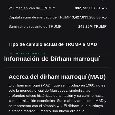
Volumen en 24h de TRUMP
:
د.م.992,732,007.31
Capitalización de mercado de TRUMP
:
د.م.3,427,899,286.83
Suministro circulante de TRUMP
:
248.25M
TRUMP
Tipo de cambio actual de TRUMP a MAD
OFFICIAL TRUMP a Dírham marroquí sube esta semana.
Información de Dírham marroquí
El precio de mercado actual de OFFICIAL TRUMP es de
د.م.13.81 por TRUMP y tiene una capitalización de mercado
total de د.م.3,427,899,286.83 MAD basada en un suministro
Acerca del dírham marroquí (MAD)
circulante de 248,250,220 TRUMP. El volumen de trading
de OFFICIAL TRUMP se modificó en un -22.11%
El dírham marroquí (MAD), que se introdujo en 1960, no es
(د.م.-281,836,387.07 MAD) en las últimas 24 horas. El
solo la moneda oficial de Marruecos; simboliza las
último día de trading, el volumen de operaciones de
profundas raíces históricas de la nación y su camino hacia
TRUMP fue د.م.1,274,568,394.38.
la modernización económica. Suele abreviarse como MAD y
se representa con el símbolo
م
.
د
. El dírham, que sustituyó
al franco marroquí, marcó una nueva era en la
Más información acerca de OFFICIAL