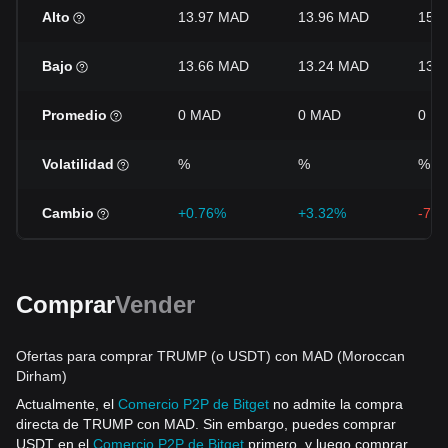
Alto
13.97 MAD
13.96 MAD
15.
Bajo
13.66 MAD
13.24 MAD
13.
Promedio
0 MAD
0 MAD
0 M
Volatilidad
%
%
%
Cambio
+0.76%
+3.32%
-7.3
Comprar
Vender
Ofertas para comprar TRUMP (o USDT) con MAD (Moroccan
Dirham)
Actualmente, el
Comercio P2P de Bitget
no admite la compra
directa de TRUMP con MAD. Sin embargo, puedes comprar
USDT en el
Comercio P2P de Bitget
primero, y luego comprar