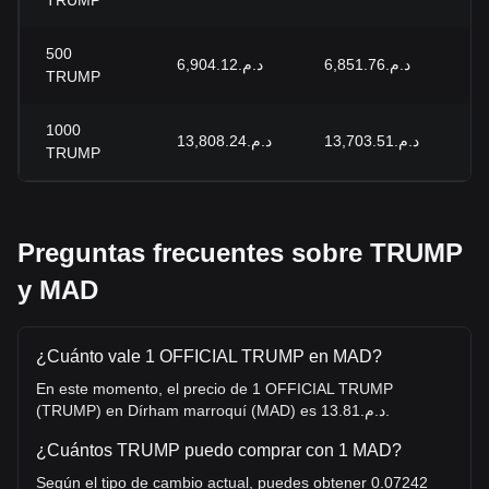
TRUMP
500
د.م.6,904.12
د.م.6,851.76
+0
TRUMP
1000
د.م.13,808.24
د.م.13,703.51
+0
TRUMP
Preguntas frecuentes sobre TRUMP
y MAD
¿Cuánto vale 1 OFFICIAL TRUMP en MAD?
En este momento, el precio de 1 OFFICIAL TRUMP
(TRUMP) en Dírham marroquí (MAD) es د.م.13.81.
¿Cuántos TRUMP puedo comprar con 1 MAD?
Según el tipo de cambio actual, puedes obtener 0.07242