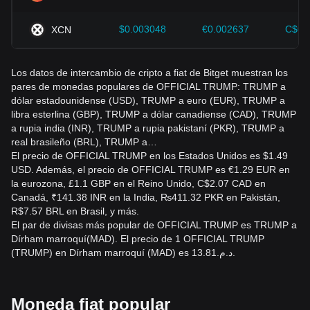
$0.003048
€0.002637
C$0.
XCN
Los datos de intercambio de cripto a fiat de Bitget muestran los
pares de monedas populares de OFFICIAL TRUMP: TRUMP a
dólar estadounidense (USD), TRUMP a euro (EUR), TRUMP a
libra esterlina (GBP), TRUMP a dólar canadiense (CAD), TRUMP
a rupia india (INR), TRUMP a rupia pakistaní (PKR), TRUMP a
real brasileño (BRL), TRUMP a…
El precio de OFFICIAL TRUMP en los Estados Unidos es $1.49
USD. Además, el precio de OFFICIAL TRUMP es €1.29 EUR en
la eurozona, £1.1 GBP en el Reino Unido, C$2.07 CAD en
Canadá, ₹141.38 INR en la India, ₨411.32 PKR en Pakistán,
R$7.57 BRL en Brasil, y más.
El par de divisas más popular de OFFICIAL TRUMP es TRUMP a
Dírham marroquí(MAD). El precio de 1 OFFICIAL TRUMP
(TRUMP) en Dírham marroquí (MAD) es د.م.13.81.
Moneda fiat popular