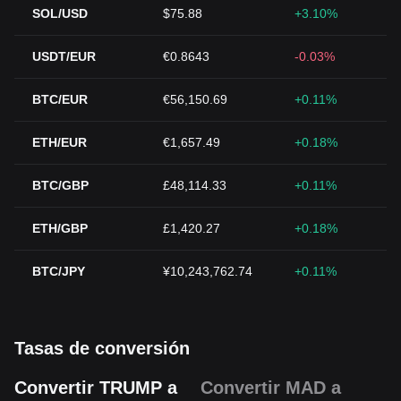
SOL/USD
$75.88
+3.10%
USDT/EUR
€0.8643
-0.03%
BTC/EUR
€56,150.69
+0.11%
ETH/EUR
€1,657.49
+0.18%
BTC/GBP
£48,114.33
+0.11%
ETH/GBP
£1,420.27
+0.18%
BTC/JPY
¥10,243,762.74
+0.11%
Tasas de conversión
Convertir TRUMP a
Convertir MAD a