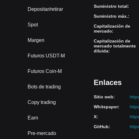
Suministro total
:
Depositar/retirar
Suministro máx.
:
Spot
Capitalización de
mercado
:
Margen
Capitalización de
mercado totalmente
diluida
:
Futuros USDT-M
Futuros Coin-M
Enlaces
Bots de trading
Sitio web
:
http
Copy trading
Whitepaper
:
http
X
:
http
Earn
GitHub
:
http
Pre-mercado