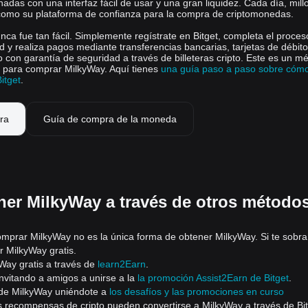
adas con una interfaz fácil de usar y una gran liquidez. Cada día, mil
 como su plataforma de confianza para la compra de criptomonedas.
nca fue tan fácil. Simplemente regístrate en Bitget, completa el proces
ad y realiza pagos mediante transferencias bancarias, tarjetas de débito
do con garantía de seguridad a través de billeteras cripto. Este es un m
para comprar MilkyWay. Aquí tienes
una guía paso a paso sobre cóm
itget
.
ra
Guía de compra de la moneda
er MilkyWay a través de otros métod
 comprar MilkyWay no es la única forma de obtener MilkyWay. Si te sobra
 MilkyWay gratis.
Way gratis a través de
learn2Earn
.
nvitando a amigos a unirse a la
la promoción Assist2Earn de Bitget
.
 de MilkyWay uniéndote a
los desafíos y las promociones en curso
as recompensas de cripto pueden convertirse a MilkyWay a través de Bi