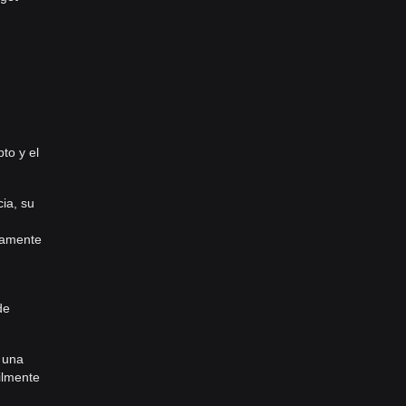
to y el
ia, su
namente
de
 una
ilmente