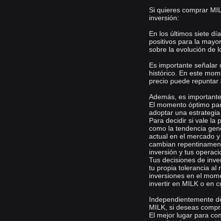
Si quieres comprar MIL
inversión:
En los últimos siete d
positivos para la mayo
sobre la evolución de 
Es importante señalar
histórico. En este mom
precio puede repuntar e
Además, es important
El momento óptimo par
adoptar una estrategi
Para decidir si vale la
como la tendencia gene
actual en el mercado y
cambian repentinamente
inversión y tus operac
Tus decisiones de inve
tu propia tolerancia al 
inversiones en el mom
invertir en MILK o en c
Independientemente de 
MILK, si deseas compra
El mejor lugar para c