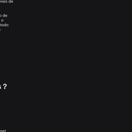
lones de
o de
 o
étodo
o
os？
tget