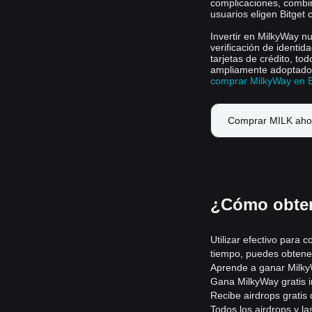
complicaciones, combin
usuarios eligen Bitget
Invertir en MilkyWay nu
verificación de identid
tarjetas de crédito, to
ampliamente adoptado 
comprar MilkyWay en B
Comprar MILK aho
¿Cómo obten
Utilizar efectivo para
tiempo, puedes obtener
Aprende a ganar Milky
Gana MilkyWay gratis i
Recibe airdrops gratis
Todos los airdrops y l