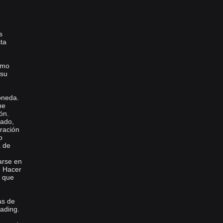
s
ta
imo
 su
oneda.
ne
ón.
cado,
ración
o
a de
arse en
n. Hacer
a que
as de
ading.