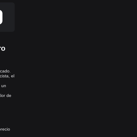
ro
rcado.
ista, el
e un
lor de
precio