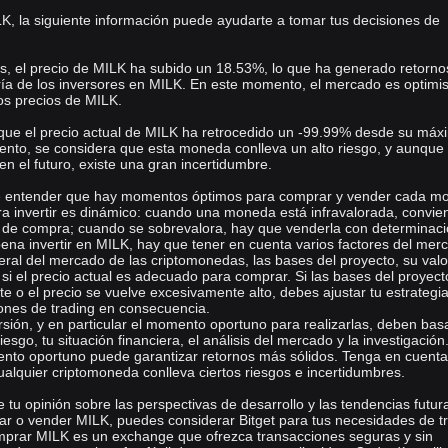
K, la siguiente información puede ayudarte a tomar tus decisiones de
ías, el precio de MILK ha subido un 18.53%, lo que ha generado retorno
ría de los inversores en MILK. En este momento, el mercado es optimis
los precios de MILK.
 que el precio actual de MILK ha retrocedido un -99.99% desde su máx
ento, se considera que esta moneda conlleva un alto riesgo, y aunque
n el futuro, existe una gran incertidumbre.
e entender que hay momentos óptimos para comprar y vender cada m
a invertir es dinámico: cuando una moneda está infravalorada, convie
a de compra; cuando se sobrevalora, hay que venderla con determinaci
 pena invertir en MILK, hay que tener en cuenta varios factores del mer
ral del mercado de las criptomonedas, las bases del proyecto, su valo
 si el precio actual es adecuado para comprar. Si las bases del proyect
 o el precio se vuelve excesivamente alto, debes ajustar tu estrategi
iones de trading en consecuencia.
rsión, y en particular el momento oportuno para realizarlas, deben bas
riesgo, tu situación financiera, el análisis del mercado y la investigació
ento oportuno puede garantizar retornos más sólidos. Tenga en cuent
ualquier criptomoneda conlleva ciertos riesgos e incertidumbres.
tu opinión sobre las perspectivas de desarrollo y las tendencias futur
r o vender MILK, puedes considerar Bitget para tus necesidades de tr
omprar MILK es un exchange que ofrezca transacciones seguras y sin