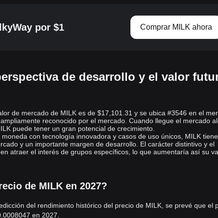
Anonimato
: Aunque las transacciones de criptomonedas son
públicas, los detalles del usuario no se revelan, proporcionando a
lkyWay por $1
Comprar MILK ahora
los usuarios un nivel de anonimato.
Divisibilidad
: Las criptomonedas pueden ser divididas en
fracciones muy pequeñas, lo que permite microtransacciones que
no son posibles con las monedas tradicionales.
erspectiva de desarrollo y el valor futu
Inmutabilidad
: Una vez que una transacción se ha grabado en la
cadena de bloques, no puede ser alterada. Esto proporciona un
registro confiable de todas las transacciones de criptomonedas.
alor de mercado de MILK es de $17,101.31 y se ubica #3546 en el me
Las criptomonedas ciertamente han dejado su huella en la historia
 ampliamente reconocido por el mercado. Cuando llegue el mercado alc
LK puede tener un gran potencial de crecimiento.
financiera y tecnológica del mundo, y continuarán desempeñando
e moneda con tecnología innovadora y casos de uso únicos, MILK tien
un papel importante en el futuro de las finanzas. A medida que
cado y un importante margen de desarrollo. El carácter distintivo y el
evoluciona la tecnología, así lo hacen y lo harán las criptomonedas.
en atraer el interés de grupos específicos, lo que aumentaría así su va
precio de MILK en 2027?
dicción del rendimiento histórico del precio de MILK, se prevé que el 
0.0008047
en 2027.