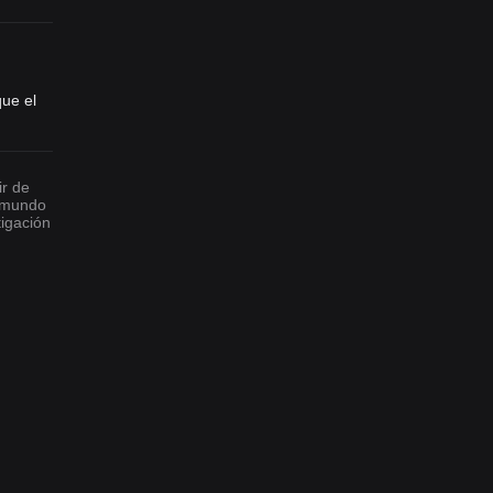
que el
ir de
l mundo
tigación