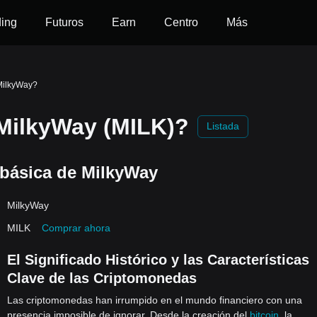
ding
Futuros
Earn
Centro
Más
MilkyWay?
MilkyWay (MILK)?
Listada
 básica de MilkyWay
MilkyWay
MILK
Comprar ahora
El Significado Histórico y las Características
Clave de las Criptomonedas
Las criptomonedas han irrumpido en el mundo financiero con una
presencia imposible de ignorar. Desde la creación del
bitcoin
, la