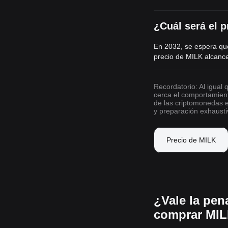
¿Cuál será el 
En 2032, se espera que
precio de MILK alcanc
Recordatorio: Al igual
cerca el comportamien
de las criptomonedas e
y preparación exhausti
Precio de MILK
¿Vale la pen
comprar MIL