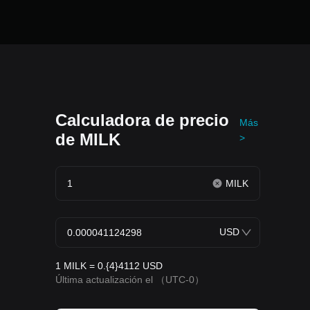
Calculadora de precio
Más
de MILK
>
MILK
USD
1 MILK = 0.{4}4112 USD
Última actualización el
（UTC-0）