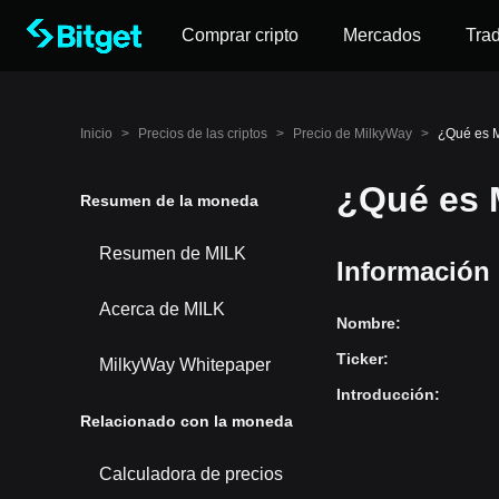
Comprar cripto
Mercados
Tra
Inicio
>
Precios de las criptos
>
Precio de MilkyWay
>
¿Qué es 
¿Qué es 
Resumen de la moneda
Resumen de MILK
Información
Acerca de MILK
Nombre
:
Ticker
:
MilkyWay Whitepaper
Introducción
:
Relacionado con la moneda
Calculadora de precios