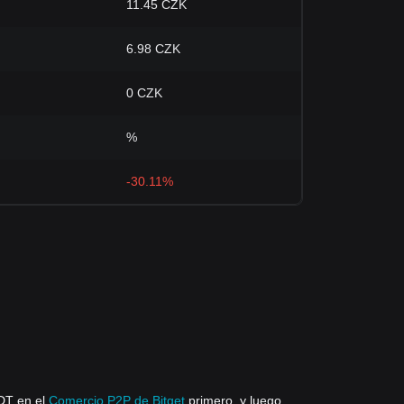
11.45 CZK
6.98 CZK
0 CZK
%
-30.11%
DT en el
Comercio P2P de Bitget
primero, y luego