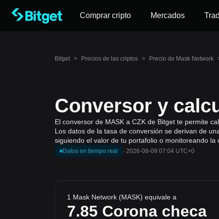
Comprar cripto
Mercados
Tra
Bitget
>
Precios de las criptos
>
Precio de Mask Network
Conversor y calc
El conversor de MASK a CZK de Bitget te permite cal
Los datos de la tasa de conversión se derivan de un
siguiendo el valor de tu portafolio o monitoreando l
Datos en tiempo real
·
2026-08-09 07:04 UTC+0
1 Mask Network (MASK) equivale a
7.85
Corona checa