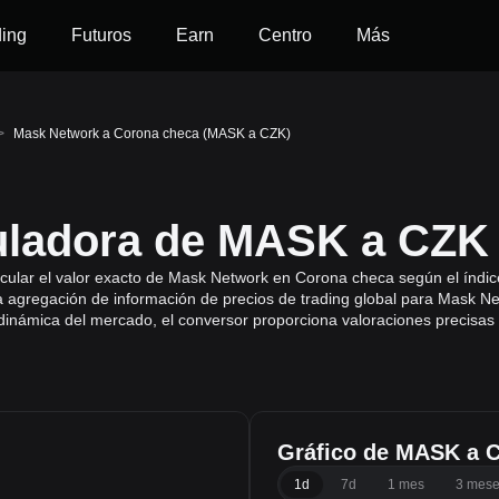
ding
Futuros
Earn
Centro
Más
>
Mask Network a Corona checa (MASK a CZK)
uladora de MASK a CZK
cular el valor exacto de Mask Network en Corona checa según el índic
a agregación de información de precios de trading global para Mask N
a dinámica del mercado, el conversor proporciona valoraciones precisas
Gráfico de MASK a 
1d
7d
1 mes
3 mes