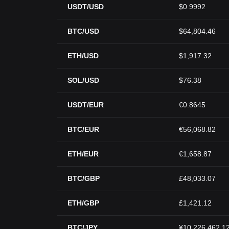
USDT/USD
$0.9992
BTC/USD
$64,804.46
ETH/USD
$1,917.32
SOL/USD
$76.38
USDT/EUR
€0.8645
BTC/EUR
€56,068.82
ETH/EUR
€1,658.87
BTC/GBP
£48,033.07
ETH/GBP
£1,421.12
BTC/JPY
¥10,226,462.1