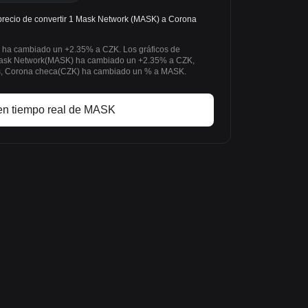
recio de convertir 1 Mask Network (MASK) a Corona
rk ha cambiado un +2.35% a CZK. Los gráficos de
Mask Network(MASK) ha cambiado un +2.35% a CZK,
ras, Corona checa(CZK) ha cambiado un % a MASK.
en tiempo real de MASK