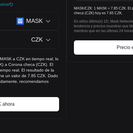
alizar
MASK/CZK: 1 MASK = 7.85 CZK. El p
checa (CZK) hoy es 7.85 CZK.
MASK
En el/los último(s) 1D, Mask Netwo
tendencia y precios muestran que 
mientras que en las últimas 24 ho
CZK
Precio 
e MASK a CZK en tiempo real, lo
SK) a Corona checa (CZK). El
empo real. El resultado de la
ne un valor de 7.85 CZK. Dado
rápidamente, recomendamos
 ahora