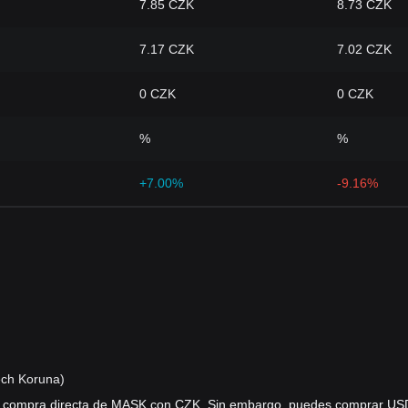
7.85 CZK
8.73 CZK
7.17 CZK
7.02 CZK
0 CZK
0 CZK
%
%
+7.00%
-9.16%
ch Koruna)
a compra directa de MASK con CZK. Sin embargo, puedes comprar US