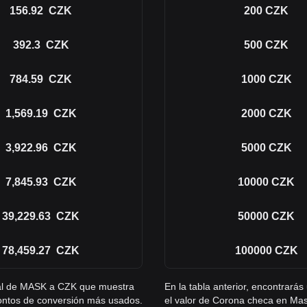
156.92
CZK
200
CZK
392.3
CZK
500
CZK
784.59
CZK
1000
CZK
1,569.19
CZK
2000
CZK
3,922.96
CZK
5000
CZK
7,845.93
CZK
10000
CZK
39,229.63
CZK
50000
CZK
78,459.27
CZK
100000
CZK
gral de MASK a CZK que muestra
En la tabla anterior, encontrar
ontos de conversión más usados.
el valor de Corona checa en Ma