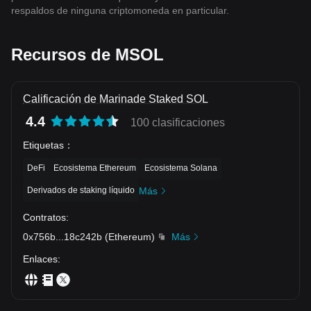
respaldos de ninguna criptomoneda en particular.
Recursos de MSOL
Calificación de Marinade Staked SOL
4.4
100 clasificaciones
Etiquetas
：
DeFi
Ecosistema Ethereum
Ecosistema Solana
Derivados de staking líquido
Más
Contratos
:
0x756b
...
18c242b
(
Ethereum
)
Más
Enlaces
: