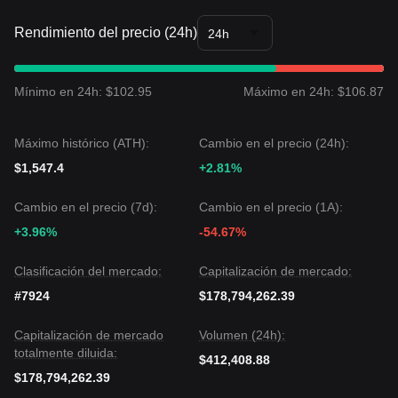
liquidez.
Perspectiva del Mercado
Rendimiento del precio (24h)
24h
Si el precio de MSOL rompe con éxito
$298.80
, el siguiente
nivel objetivo es
$325.00
.
Si el precio de MSOL rompe por debajo de
$262.50
, el
Mínimo en 24h: $102.95
Máximo en 24h: $106.87
siguiente nivel objetivo podría ser
$245.00
.
Consenso del Mercado
El consenso entre los analistas es que, aunque MSOL
Máximo histórico (ATH):
Cambio en el precio (24h):
puede experimentar volatilidad a corto plazo o movimiento
lateral para digerir las ganancias recientes, la tendencia a
$1,547.4
+2.81%
medio plazo probablemente seguirá siendo
Alcista
mientras
se mantenga por encima del nivel crítico de soporte de
Cambio en el precio (7d):
Cambio en el precio (1A):
$262.50
.
+3.96%
-54.67%
Clasificación del mercado:
Capitalización de mercado:
#7924
$178,794,262.39
Capitalización de mercado
Volumen (24h):
totalmente diluida:
$412,408.88
$178,794,262.39