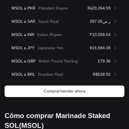
MSOL a PKR
Pakistani Rupee
₨29,264.59
MSOL a SAR
Saudi Riyal
ر.س397.05
MSOL a INR
Indian Rupee
₹10,058.64
MSOL a JPY
Japanese Yen
¥16,684.09
MSOL a GBP
British Pound Sterling
£78.36
MSOL a BRL
Brazilian Real
R$538.92
Comprar/vender ahora
Cómo comprar Marinade Staked
SOL(MSOL)