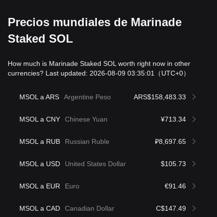
Precios mundiales de Marinade
Staked SOL
How much is Marinade Staked SOL worth right now in other
currencies? Last updated: 2026-08-09 03:35:01
（UTC+0）
MSOL a ARS
Argentine Peso
ARS$158,483.33
MSOL a CNY
Chinese Yuan
¥713.34
MSOL a RUB
Russian Ruble
₽8,697.65
MSOL a USD
United States Dollar
$105.73
MSOL a EUR
Euro
€91.46
MSOL a CAD
Canadian Dollar
C$147.49