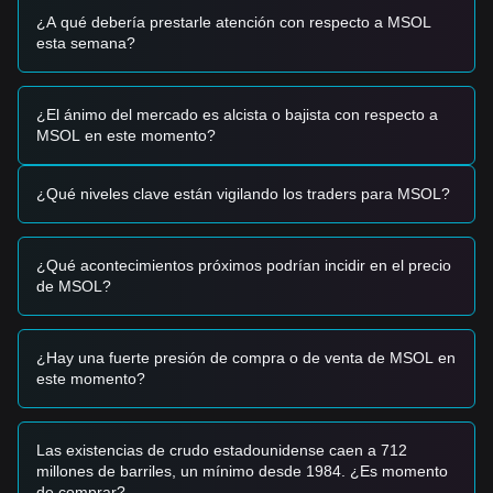
•
Actividad de la Red:
Un aumento en las transacciones
¿A qué debería prestarle atención con respecto a MSOL
on-chain de alto volumen y el lanzamiento de nuevos
esta semana?
proyectos en la red Solana ha reforzado la confianza de los
inversores en MSOL como un activo productivo.
Señales de Trading
¿El ánimo del mercado es alcista o bajista con respecto a
Basado en la estructura técnica actual y el impulso del
MSOL en este momento?
mercado, se proporcionan las siguientes estrategias de
trading para referencia:
Zona de Compra Potencial
¿Qué niveles clave están vigilando los traders para MSOL?
• Si el precio de MSOL se acerca al nivel de
$262.50
y
muestra signos de rebote, podría presentar una oportunidad
de compra a corto plazo.
¿Qué acontecimientos próximos podrían incidir en el precio
• Si el precio de MSOL rompe por encima de
$298.80
con
de MSOL?
un aumento significativo en el volumen de negociación,
podría confirmar una nueva tendencia alcista.
Escenario de Riesgo
• Si el precio de MSOL cae por debajo de
$262.50
, el
¿Hay una fuerte presión de compra o de venta de MSOL en
mercado podría entrar en una fase de corrección a corto
este momento?
plazo, potencialmente probando zonas de liquidez más
bajas.
Estrategia de Compra
Las existencias de crudo estadounidense caen a 712
Basado en la estructura actual del mercado, se sugieren las
millones de barriles, un mínimo desde 1984. ¿Es momento
siguientes estrategias:
de comprar?