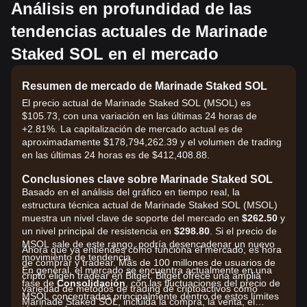
Análisis en profundidad de las
tendencias actuales de Marinade
Staked SOL en el mercado
Resumen de mercado de Marinade Staked SOL
El precio actual de Marinade Staked SOL (MSOL) es
$105.73, con una variación en las últimas 24 horas de
+2.81%. La capitalización de mercado actual es de
aproximadamente $178,794,262.39 y el volumen de trading
en las últimas 24 horas es de $412,408.88.
Conclusiones clave sobre Marinade Staked SOL
Basado en el análisis del gráfico en tiempo real, la
estructura técnica actual de Marinade Staked SOL (MSOL)
muestra un nivel clave de soporte del mercado en
$262.50
y
un nivel principal de resistencia en
$298.80
. Si el precio de
MSOL sale de este rango, podría desencadenar un nuevo
Ahora que ya entiendes cómo funciona el mercado, es hora
movimiento de tendencia.
de comprar y tradear. Más de 100 millones de usuarios de
En general, el mercado se encuentra actualmente en una
cripto eligen tradear en Bitget. Bitget ofrece una amplia
fase de
Consolidación
, con las fluctuaciones del precio de
variedad de métodos de trading de criptoactivos como
MSOL concentradas principalmente dentro de estos límites
Marinade Staked SOL, incluida la compra, la venta, el