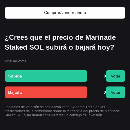
Comprar/vender ahora
¿Crees que el precio de Marinade
Staked SOL subirá o bajará hoy?
Total de votos:
Subida
0
Votar
Bajada
0
Votar
Los datos de votación se actualizan cada 24 horas. Reflejan las
predicciones de la comunidad sobre la tendencia del precio de Marinade
Staked SOL y no deben considerarse un consejo de inversión.