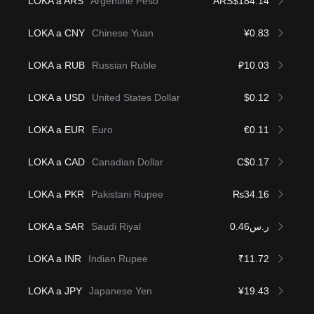
LOKA a ARS
Argentine Peso
ARS$184.14
LOKA a CNY
Chinese Yuan
¥0.83
LOKA a RUB
Russian Ruble
₽10.03
LOKA a USD
United States Dollar
$0.12
LOKA a EUR
Euro
€0.11
LOKA a CAD
Canadian Dollar
C$0.17
LOKA a PKR
Pakistani Rupee
₨34.16
LOKA a SAR
Saudi Riyal
ر.س0.46
LOKA a INR
Indian Rupee
₹11.72
LOKA a JPY
Japanese Yen
¥19.43