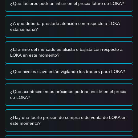
impulsando la demanda de utilidad del token.
¿Qué factores podrían influir en el precio futuro de LOKA?
•
Sentimiento del mercado de altcoins:
LOKA muestra
una alta correlación con las tendencias más amplias del
sector de gaming y NFT, beneficiándose de las rotaciones
¿A qué debería prestarle atención con respecto a LOKA
recientes hacia activos de gaming en Web3.
esta semana?
•
Participación en staking y gobernanza:
El incremento
del porcentaje de tokens bloqueados para gobernanza
reduce la oferta circulante inmediata, proporcionando un
colchón frente a posibles ventas masivas.
¿El ánimo del mercado es alcista o bajista con respecto a
LOKA en este momento?
Señales de trading
Con base en la estructura técnica actual y el impulso del
mercado, se proporcionan las siguientes estrategias de
¿Qué niveles clave están vigilando los traders para LOKA?
trading como referencia:
Zona potencial de compra
• Si el precio de LOKA se aproxima a la zona de soporte
¿Qué acontecimientos próximos podrían incidir en el precio
$0.1450 - $0.1500
y muestra señales de rebote, podría
de LOKA?
presentarse como una oportunidad de compra a corto
plazo.
• Si el precio de LOKA rompe con éxito por encima de la
resistencia
$0.1880
con un aumento significativo en el
¿Hay una fuerte presión de compra o de venta de LOKA en
volumen de operaciones, podría confirmar una nueva
este momento?
tendencia alcista.
Escenario de riesgo