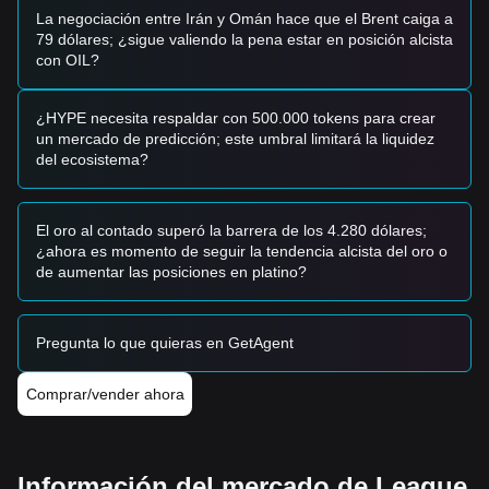
• Si el precio de LOKA cae por debajo del soporte
La negociación entre Irán y Omán hace que el Brent caiga a
psicológico
$0.1400
, el mercado podría entrar en una fase
79 dólares; ¿sigue valiendo la pena estar en posición alcista
de corrección más profunda, con posible prueba de
con OIL?
mínimos históricos.
Estrategia de compra
Según la estructura actual del mercado, los analistas
¿HYPE necesita respaldar con 500.000 tokens para crear
sugieren las siguientes estrategias:
un mercado de predicción; este umbral limitará la liquidez
Inversores conservadores
del ecosistema?
• Esperar a que LOKA retroceda hasta el nivel de soporte
$0.1450
y acumular en etapas.
• O esperar a que haya un cierre confirmado de la vela
El oro al contado superó la barrera de los 4.280 dólares;
diaria por encima de la resistencia
$0.1880
antes de entrar
¿ahora es momento de seguir la tendencia alcista del oro o
en una posición.
de aumentar las posiciones en platino?
Inversores de tendencia
• Si LOKA rompe la resistencia
$0.1880
, seguir la tendencia
con un stop-loss justo por debajo del punto de ruptura.
Pregunta lo que quieras en GetAgent
• En este escenario, el siguiente objetivo de precio sería
aproximadamente
$0.2250
.
Inversores a largo plazo
Comprar/vender ahora
• Mientras el mercado se mantenga por encima del nivel
$0.1400
, la estructura a largo plazo seguirá intacta. Los
inversores pueden considerar el promedio de coste en
dólares (DCA) durante períodos de baja volatilidad.
Información del mercado de League