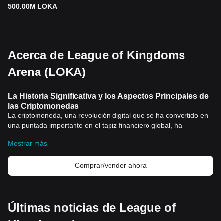
500.00M LOKA
Acerca de League of Kingdoms
Arena (LOKA)
La Historia Significativa y los Aspectos Principales de
las Criptomonedas
La criptomoneda, una revolución digital que se ha convertido en
una puntada importante en el tapiz financiero global, ha
encontrado su camino hacia las prácticas comerciales
Mostrar más
convencionales. Desde su creación, las criptomonedas han
demostrado ser un tour de force en el mundo financiero,
revolviendo toda la comprensión económica al proporcionar una
Comprar/vender ahora
alternativa a las monedas tradicionales respaldadas por el
gobierno.
Historia significativa de las criptomonedas
La
criptomoneda
tomó su forma inicial en 2008, cuando una
Últimas noticias de League of
persona o grupo de personas bajo el alias de Satoshi Nakamoto