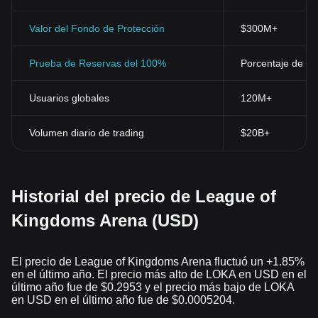
en la actualidad, las criptomonedas han revolucionado el paisaje
económico. Y aunque es imposible predecir con certeza su
Valor del Fondo de Protección
$300M+
futuro, es claro que han establecido su lugar en la economía
global y seguirán desempeñando un papel importante en las
Prueba de Reservas del 100%
Porcentaje de res
futuras interacciones financieras.
Usuarios globales
120M+
Volumen diario de trading
$20B+
Historial del precio de League of
Kingdoms Arena (USD)
El precio de League of Kingdoms Arena fluctuó un +1.85%
en el último año. El precio más alto de LOKA en USD en el
último año fue de $0.2953 y el precio más bajo de LOKA
en USD en el último año fue de $0.0005204.