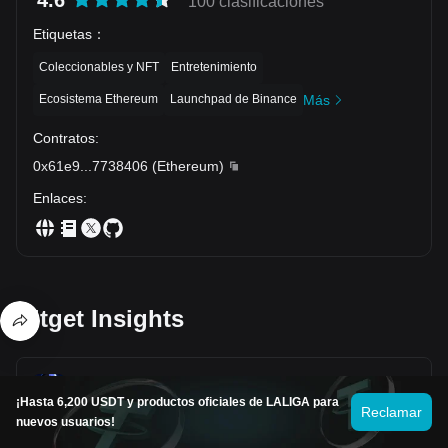
4.6
100 clasificaciones
Etiquetas
：
Coleccionables y NFT
Entretenimiento
Ecosistema Ethereum
Launchpad de Binance
Más
Contratos
:
0x61e9
...
7738406
(
Ethereum
)
Enlaces
:
Bitget Insights
Mr-Tockson
2025/11/14 10:24
¡Hasta 6,200 USDT y productos oficiales de LALIGA para
Reclamar
nuevos usuarios!
$LOKA has been slipping under the radar with a steady
buildup order books quietly firming, volatility easing, liquidity