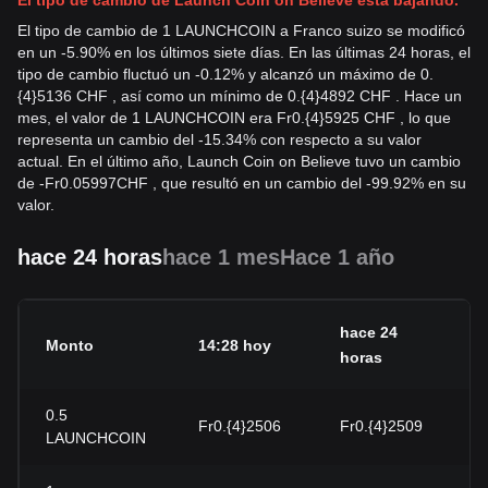
El tipo de cambio de Launch Coin on Believe está bajando.
El tipo de cambio de 1 LAUNCHCOIN a Franco suizo se modificó
en un -5.90% en los últimos siete días. En las últimas 24 horas, el
tipo de cambio fluctuó un -0.12% y alcanzó un máximo de 0.
{4}5136 CHF , así como un mínimo de 0.{4}4892 CHF . Hace un
mes, el valor de 1 LAUNCHCOIN era Fr0.{4}5925 CHF , lo que
representa un cambio del -15.34% con respecto a su valor
actual. En el último año, Launch Coin on Believe tuvo un cambio
de
-
Fr
0.05997
CHF
, que resultó en un cambio del -99.92% en su
valor.
hace 24 horas
hace 1 mes
Hace 1 año
hace 24
Monto
14:28 hoy
horas
0.5
Fr0.{4}2506
Fr0.{4}2509
LAUNCHCOIN