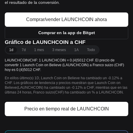
el resultado de la conversión.
Comprar/vender LAUNCHCOIN ahora
Comprar en la app de Bitget
Gráfico de LAUNCHCOIN a CHF
1d
7d
1 mes
3 meses
1A
Todo
LAUNCHCOIN/CHF: 1 LAUNCHCOIN = 0.{4}5012 CHF. El precio de
convertir 1 Launch Coin on Believe (LAUNCHCOIN) a Franco suizo (CHF)
hoy es 0.{4}5012 CHF.
En el/los último(s) 1D, Launch Coin on Believe ha cambiado un -0.12% a
CHF. Los gráficos de tendencia y precios muestran que Launch Coin on
Believe(LAUNCHCOIN) ha cambiado un -0.12% a CHF, mientras que en las
últimas 24 horas, Franco suizo(CHF) ha cambiado un % a LAUNCHCOIN.
Precio en tiempo real de LAUNCHCOIN