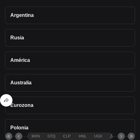
Argentina
Rusia
América
Australia
Eurozona
Polonia
MXN
GTQ
CLP
HNL
UGX
ZAR
TND