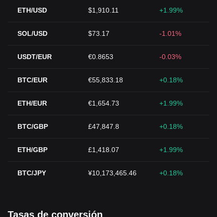
ETH/USD
$1,910.11
+1.99%
SOL/USD
$73.17
-1.01%
USDT/EUR
€0.8653
-0.03%
BTC/EUR
€55,833.18
+0.18%
ETH/EUR
€1,654.73
+1.99%
BTC/GBP
£47,847.8
+0.18%
ETH/GBP
£1,418.07
+1.99%
BTC/JPY
¥10,173,465.46
+0.18%
Tasas de conversión