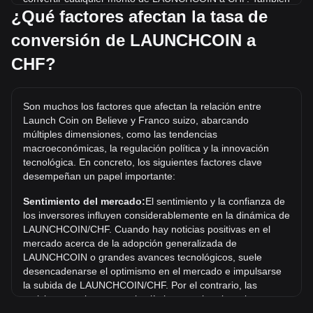
¿Qué factores afectan la tasa de
hemos incluido tablas de referencia rápida para las
conversiones más populares. Por ejemplo, 5 CHF equivalen
conversión de LAUNCHCOIN a
a 99,764.94 LAUNCHCOIN, mientras que 5 LAUNCHCOIN
tienen un costo estimado de 0.0002506CHF.
CHF?
¿Cuál es el precio más alto de LAUNCHCOIN/CHF
en la historia?
Son muchos los factores que afectan la relación entre
El precio máximo histórico de 1 LAUNCHCOIN en CHF es
Launch Coin on Believe y Franco suizo, abarcando
Fr0.2952. Queda por ver si el valor de 1
múltiples dimensiones, como las tendencias
LAUNCHCOIN/CHF superará el máximo histórico actual.
macroeconómicas, la regulación política y la innovación
tecnológica. En concreto, los siguientes factores clave
¿Cuál es la tendencia del precio de Launch Coin on
desempeñan un papel importante:
Believe en CHF?
Sentimiento del mercado:
El sentimiento y la confianza de
En los últimos 7 días, el tipo de cambio de Launch Coin on
los inversores influyen considerablemente en la dinámica de
Believe (LAUNCHCOIN) bajó un 5.90%. Durante el último
LAUNCHCOIN/CHF. Cuando hay noticias positivas en el
mes, el tipo de cambio de Launch Coin on Believe
mercado acerca de la adopción generalizada de
(LAUNCHCOIN) bajó un 15.34% frente a Franco suizo
LAUNCHCOIN o grandes avances tecnológicos, suele
(CHF).
desencadenarse el optimismo en el mercado e impulsarse
la subida de LAUNCHCOIN/CHF. Por el contrario, las
noticias negativas, como los límites regulatorios y las