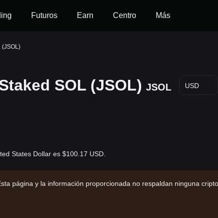
ding
Futuros
Earn
Centro
Más
L (JSOL)
 Staked SOL (JSOL)
JSOL
USD
ted States Dollar es $100.17 USD.
sta página y la información proporcionada no respaldan ninguna cript