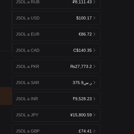
JSOL a RUB
₽8,111.43
JSOL a USD
$100.17
JSOL a EUR
€86.72
JSOL a CAD
C$140.35
JSOL a PKR
₨27,773.2
JSOL a SAR
ر.س375.9
JSOL a INR
₹9,528.23
JSOL a JPY
¥15,800.59
JSOL a GBP
£74.41