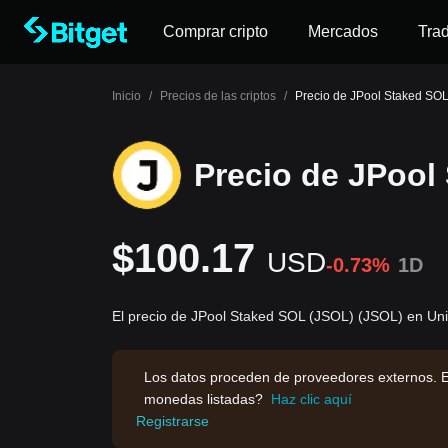
Comprar cripto
Mercados
Tra
Inicio
/
Precios de las criptos
/
Precio de JPool Staked SO
Precio de JPool
$100.17
USD
-0.73%
1D
El precio de JPool Staked SOL (JSOL) (JSOL) en Uni
Los datos proceden de proveedores externos. E
monedas listadas?
Haz clic aquí
Registrarse