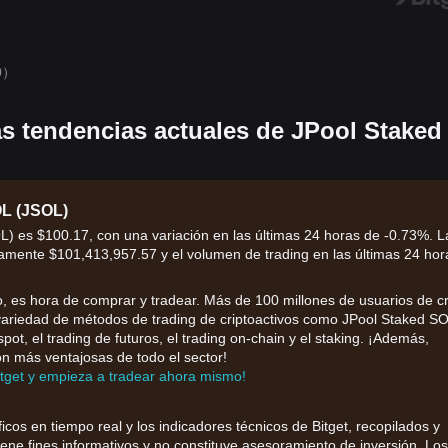
0）
as tendencias actuales de JPool Staked
L (JSOL)
L) es $100.17, con una variación en las últimas 24 horas de -0.73%. L
amente $101,413,957.57 y el volumen de trading en las últimas 24 hor
 es hora de comprar y tradear. Más de 100 millones de usuarios de cr
a variedad de métodos de trading de criptoactivos como JPool Staked S
spot, el trading de futuros, el trading on-chain y el staking. ¡Además,
ón más ventajosas de todo el sector!
itget y empieza a tradear ahora mismo!
ficos en tiempo real y los indicadores técnicos de Bitget, recopilados y
iene fines informativos y no constituye asesoramiento de inversión. Los