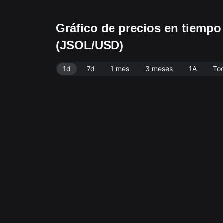
Gráfico de precios en tiemp
(JSOL/USD)
1d
7d
1 mes
3 meses
1A
To