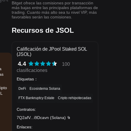
Bitget ofrece las comisiones por transacción
más bajas entre las principales plataformas de
trading. Cuanto más alto sea tu nivel VIP, más
favorables serán las comisiones.
Recursos de JSOL
Calificación de JPool Staked SOL
(JSOL)
4.4
100
a
clasificaciones
as
Etiquetas
：
ipto
DeFi
Ecosistema Solana
OL
FTX Bankruptcy Estate
Cripto rehipotecadas
Contratos
:
7Q2afV
...
i9Dcavn
(
Solana
)
Enlaces
: