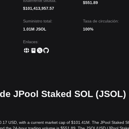
totalmente diluida:
$551.89
$101,413,957.57
Suministro total:
Tasa de circulación:
1.01M JSOL
100%
Enlaces
:
l de JPool Staked SOL (JSOL)
00.17 USD, with a current market cap of $101.41M. The JPool Staked 
 and the 24-hour trading volume is $551.89. The JSOL/USD (JPool Stak