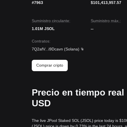
#7963
$101,413,957.57
Suministro circulante:
Suministro máx.:
1.01M JSOL
--
Contratos
:
7Q2afV
...
i9Dcavn
(
Solana
)
Comprar cripto
Precio en tiempo rea
USD
The live JPool Staked SOL (JSOL) price today is $1
(JSOL) price is down by 0.73% in the last 24 hours,