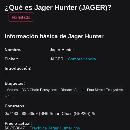
¿Qué es Jager Hunter (JAGER)?
No listado
Información básica de Jager Hunter
Nombre
:
Jager Hunter
Ticker
:
JAGER
Comprar ahora
Introducción
:
--
Etiquetas
:
Memes
BNB Chain Ecosystem
Binance Alpha
Four.Meme Ecosystem
Más
Contratos
:
0x7483
...
89c66e9
(
BNB Smart Chain (BEP20)
)
Precio actual
:
$0.{9}3047
Precio de Jager Hunter hoy