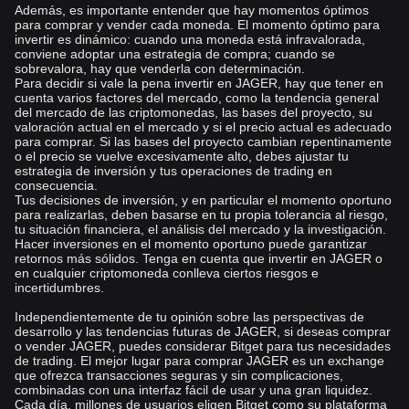
Además, es importante entender que hay momentos óptimos
para comprar y vender cada moneda. El momento óptimo para
invertir es dinámico: cuando una moneda está infravalorada,
conviene adoptar una estrategia de compra; cuando se
sobrevalora, hay que venderla con determinación.
Para decidir si vale la pena invertir en JAGER, hay que tener en
cuenta varios factores del mercado, como la tendencia general
del mercado de las criptomonedas, las bases del proyecto, su
valoración actual en el mercado y si el precio actual es adecuado
para comprar. Si las bases del proyecto cambian repentinamente
o el precio se vuelve excesivamente alto, debes ajustar tu
estrategia de inversión y tus operaciones de trading en
consecuencia.
Tus decisiones de inversión, y en particular el momento oportuno
para realizarlas, deben basarse en tu propia tolerancia al riesgo,
tu situación financiera, el análisis del mercado y la investigación.
Hacer inversiones en el momento oportuno puede garantizar
retornos más sólidos. Tenga en cuenta que invertir en JAGER o
en cualquier criptomoneda conlleva ciertos riesgos e
incertidumbres.
Independientemente de tu opinión sobre las perspectivas de
desarrollo y las tendencias futuras de JAGER, si deseas comprar
o vender JAGER, puedes considerar Bitget para tus necesidades
de trading. El mejor lugar para comprar JAGER es un exchange
que ofrezca transacciones seguras y sin complicaciones,
combinadas con una interfaz fácil de usar y una gran liquidez.
Cada día, millones de usuarios eligen Bitget como su plataforma