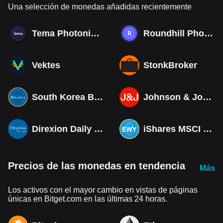
Una selección de monedas añadidas recientemente
Tema Photonics & Optical ETF
Roundhill Photonics & Optics ETF
Vektes
StonkBroker
South Korea Bull 3X ETF Tokenized bStocks
Johnson & Johnson (Derivatives)
Direxion Daily MSCI South Korea Bull 3X ETF (Derivatives)
iShares MSCI South Korea ETF Tokenized bStocks
Precios de las monedas en tendencia
Más
Los activos con el mayor cambio en vistas de páginas
únicas en Bitget.com en las últimas 24 horas.