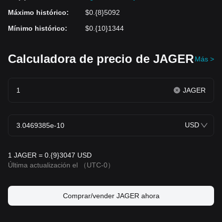
Máximo histórico
:
$0.{8}5092
Mínimo histórico
:
$0.{10}1344
Calculadora de precio de JAGER
Más >
JAGER
USD
1 JAGER = 0.{9}3047 USD
Última actualización el
（UTC-0）
Comprar/vender JAGER ahora