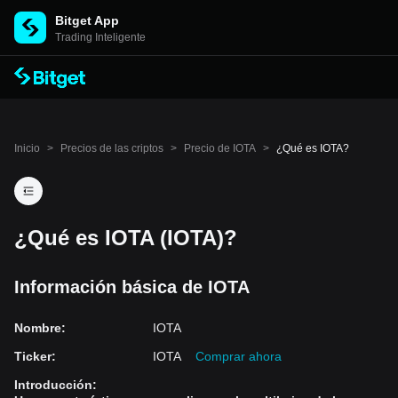
Bitget App
Trading Inteligente
Inicio
>
Precios de las criptos
>
Precio de IOTA
>
¿Qué es IOTA?
¿Qué es IOTA (IOTA)?
Información básica de IOTA
Nombre
:
IOTA
Ticker
:
IOTA
Comprar ahora
Introducción
: