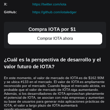
X
:
https://twitter.com/iota
Y, en segundo lugar, continuando con las novedades, la
fundación informó en estas fechas su especialista en asuntos
GitHub
:
https://github.com/iotaledger
regulatorios, Mariana de la Roche, dará un discurso de apertura
en BC100+, el evento sobre criptomonedas y tecnologías
relacionadas para un futuro sustentable que se realizará en
Compra IOTA por $1
Nueva York, poniendo a
IOTA
de nuevo en la punta del iceberg
de las criptomonedas.
Comprar IOTA ahora
Claves actuales
¿Cuál es la perspectiva de desarrollo y el
valor futuro de IOTA?
En este momento, el valor de mercado de IOTA es de $162.90M
y se ubica #133 en el mercado. El valor de IOTA es ampliamente
reconocido por el mercado. Cuando llegue el mercado alcista, es
probable que el valor de mercado de IOTA siga aumentando.
Además, si los desarrolladores de IOTA aprovechan plenamente
el potencial de IOTA, se asocian con más empresas y aumentan
su base de usuarios para generar más aplicaciones prácticas de
IOTA, el valor a largo plazo de IOTA aumentará
significativamente.