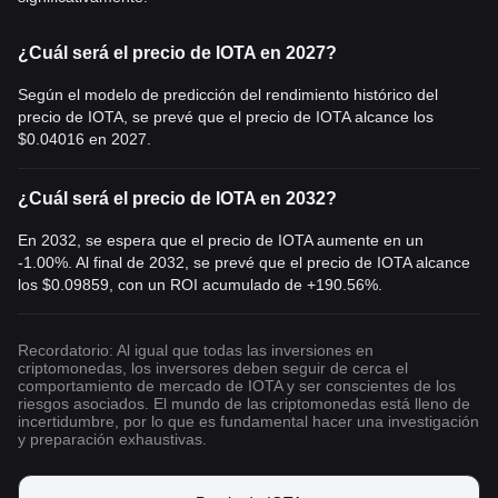
Fig. 3. Haz tu primera compra de criptomonedas en
Bitget
¿Cuál será el precio de IOTA en 2027?
En contra de lo que se puede pensar la innovación clave de
IOTA
continúa siendo Tangle, las notificaciones por parte de la
Según el modelo de predicción del rendimiento histórico del
fundación son que el mecanismo cada vez es más rápido y
precio de IOTA, se prevé que el precio de IOTA alcance los
eficiente con respecto al resto de cadenas de bloques en uso.
$0.04016
en 2027.
A su vez, la fundación IOTA, la fundación sin ánimo de lucro
responsable del libro mayor, ha continua en proceso de mejora y
¿Cuál será el precio de IOTA en 2032?
además firmando acuerdos con empresas destacadas, como
Bosch y Volkswagen, para ampliar la utilidad de la plataforma
En 2032, se espera que el precio de IOTA aumente en un
entre los dispositivos conectados.
-1.00%. Al final de 2032, se prevé que el precio de IOTA alcance
El análisis técnico muestra una pendiente alcista sana, que, al
los
$0.09859
, con un ROI acumulado de +190.56%.
contrario del resto de criptomonedas, no ha acusado fluctuación
durante el tiempo analizado y con volúmenes considerables en
cada soporte creado, dando a entender que la tendencia se
Recordatorio: Al igual que todas las inversiones en
mantendrá más a largo plazo mostrando que la noticia no está
criptomonedas, los inversores deben seguir de cerca el
descontada totalmente y que sigue siendo interesante para los
comportamiento de mercado de IOTA y ser conscientes de los
riesgos asociados. El mundo de las criptomonedas está lleno de
inversores.
incertidumbre, por lo que es fundamental hacer una investigación
Por último, la Fundación IOTA continúa llevando a cabo un
y preparación exhaustivas.
debate detallado con líderes del sector y varias instituciones
europeas sobre el estado de las condiciones regulatorias y cómo