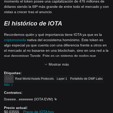
momento el token posee una capitalización de 476 millones de
dólares siendo la 68ª más grande de entre todo el mercado y con
vistas a crecer tras el anuncio.
El histórico de IOTA
Recordemos quién y qué importancia tiene IOTA ya que es la
criptomoneda
nativa del ecosistema homónimo. Este token es
algo especial ya que cuenta con una diferencia frente a otros en
el mercado al no basarse en una blockchain, sino en una red a la
que denominan Tangle. Este es un sistema de nodos que
confirman las transacciones más parecido al actual
Ethereum
Mostrar más
que sistema algorítmico de
Bitcoin
.
Etiquetas
:
DAG
Real World Assets Protocols
Layer 1
Portafolio de DWF Labs
Más
Contratos
:
0xeeee
...
eeeeeee
(
IOTA EVM
)
Precio actual
:
$0.03555
Precio de IOTA hoy