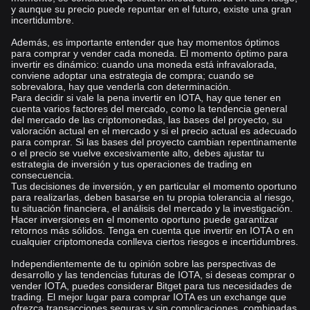
Inversión automática de Bitget: Guía para principiantes
y aunque su precio puede repuntar en el futuro, existe una gran
incertidumbre.
¡Copia a los traders de elite y comienza a ganar!
Recuerda que, si aún no tienes cuenta, puedes registrarte ahora
Además, es importante entender que hay momentos óptimos
para comprar y vender cada moneda. El momento óptimo para
en Bitget y aprovecharte de todas nuestras promociones para
invertir es dinámico: cuando una moneda está infravalorada,
nuevos usuarios, nuevos warriors Bitgetters.
Simplemente pincha
conviene adoptar una estrategia de compra; cuando se
en este link y accede a nuestras ventajas como usuario premium
sobrevalora, hay que venderla con determinación.
Para decidir si vale la pena invertir en IOTA, hay que tener en
de pleno derecho.
cuenta varios factores del mercado, como la tendencia general
del mercado de las criptomonedas, las bases del proyecto, su
Sigue a Bitget Academy para obtener más detalles:
valoración actual en el mercado y si el precio actual es adecuado
Twitter
|
Telegram
|
LinkedIn
|
Facebook
|
Instagram
para comprar. Si las bases del proyecto cambian repentinamente
o el precio se vuelve excesivamente alto, debes ajustar tu
Descargo de responsabilidad:
estrategia de inversión y tus operaciones de trading en
La información proporcionada no es asesoramiento financiero,
consecuencia.
Tus decisiones de inversión, y en particular el momento oportuno
sino que tiene fines educativos y de entretenimiento. Haz tu
para realizarlas, deben basarse en tu propia tolerancia al riesgo,
debida diligencia o consulta a un asesor financiero antes de
tu situación financiera, el análisis del mercado y la investigación.
invertir en cualquier activo digital.
Hacer inversiones en el momento oportuno puede garantizar
retornos más sólidos. Tenga en cuenta que invertir en IOTA o en
cualquier criptomoneda conlleva ciertos riesgos e incertidumbres.
Independientemente de tu opinión sobre las perspectivas de
desarrollo y las tendencias futuras de IOTA, si deseas comprar o
vender IOTA, puedes considerar Bitget para tus necesidades de
trading. El mejor lugar para comprar IOTA es un exchange que
ofrezca transacciones seguras y sin complicaciones, combinadas