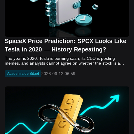
SpaceX Price Prediction: SPCX Looks Like
Tesla in 2020 — History Repeating?
The year is 2020. Tesla is burning cash, its CEO is posting memes, and analysts cannot agree on whether the stock is a generational opportunity or an elaborate joke. Now replace Tesla with SpaceX. Replace 2020 with 2026. The debate looks almost identical, and SPCX is set to hit the Nasdaq on June 12. The offering price is $135 per share. The implied valuation is $1.75 trillion. For anyone who watched Tesla run 700% that year, the pattern is hard to unsee. History does not repeat, but it rhymes often enough to pay attention. Before sizing into SPCX on day one, investors need to understand what actually drove Tesla's re-rating, whether SpaceX has the same ingredients, and where the comparison quietly falls apart. That is what this piece covers, with numbers. Five structural parallels that make SPCX feel like TSLA 2020. Five critical differences that could make trade painful. And the exact price levels and execution metrics will tell you whether this rocket clears the atmosphere or comes apart on ascent. Tesla in 2020 — The Flashback Every Investor Needs To understand the TSLA/SPCX parallel, you need to remember what Tesla actually looked like at the start of 2020. Not in hindsight. Through the eyes of a skeptic. Tesla, Inc. (TSLA) Price History Source: Yahoo Finance In January of that year, Tesla was trading at roughly $28 on a split-adjusted basis. The company had just barely posted its first full-year GAAP profit, capping nearly a decade of consecutive annual losses. Revenue was growing fast, but the valuation was already uncomfortable by any conventional measure. The price-to-earnings ratio peaked at 940x by Q4 2020, a number that triggered every value screen on the planet. The bear case was loud and well-reasoned. Tesla was a car company with car-company margins, going up against century-old manufacturers with far deeper pockets. The stock had already run hard. Every rational DCF model said it was overvalued. Then the narrative shifted. Not because of a single earnings beat or a product launch. The market collectively decided that Tesla was not a car company. It was a clean energy platform, a software business, a battery technology leader, and a self-driving AI play, all in one ticker. Once that frame took hold, traditional valuation metrics lost their grip as anchors. Retail investors piled in. Institutional funds that had stayed on the sidelines were forced to buy when Tesla was added to the SP 500 in December. The feedback loop closed hard and fast. By the end of 2020, the stock had risen 743% from its March lows, making it the largest company ever added to the index at the time of inclusion. The lesson is not that Tesla was cheap. It was not. The lesson is that Tesla's 2020 rally had almost nothing to do with fundamentals catching up to price. It was the market repricing the total addressable market and the probability of dominance. That distinction is the entire reason the SPCX conversation is worth having. The Parallel — Why SPCX Feels Like TSLA 2020 The similarities between SpaceX today and Tesla in 2020 are not superficial. They span five structural dimensions that matter to how markets re-rate a stock. The visionary founder effect: Tesla in 2020 was inseparable from Elon Musk. His vision, execution record, and ability to shape investor narratives were central to the thesis. SpaceX in 2026 is similar. Investors are not just buying a launch company; they are buying a vision of a multi-planetary future and a global communications network powered by Starlink. That founder premium is powerful, but it also creates key-person risk. Unprofitable on paper, but the underlying business is real: SpaceX’s headline GAAP losses may appear concerning, but adjusted EBITDA and Starlink’s profitability suggest the core business is already generating substantial economic value. Tesla investors who looked beyond reported losses before 2020 were ultimately rewarded. The question is whether SpaceX merits the same long-term patience. Dominant in a market that is just getting started: Tesla led the EV market just as adoption began accelerating. SpaceX occupies a similar position in the emerging space economy. Starlink has already achieved global scale, while Starship could dramatically lower launch costs if commercial operations mature, potentially reshaping the economics of the entire industry. A valuation that does not make sense on traditional metrics, and may not need to: SpaceX’s valuation appears extreme by conventional measures, much like Tesla’s did in 2020. Traditional valuation frameworks are not necessarily wrong, but when a company is creating a new category, they may fail to capture the scale of future opportunities. Retail conviction meets institutional hesitation: Tesla’s 2020 rally was fueled by strong retail demand and skepticism from many institutional investors. SpaceX could follow a similar path, with intense retail enthusiasm, cautious institutions, and potential future index inclusion creating demand that extends beyond near-term fundamentals. The Bull Case — If History Repeats If the Tesla 2020 parallel holds, what does the upside actually look like in numbers? Starlink's ceiling is much higher than $11.4 billion: Starlink still reaches only a fraction of its addressable market. With Starship enabling faster and cheaper satellite deployment, analysts project Starlink revenue could reach $30 to $50 billion annually by 2030. At a 40% operating margin, that implies $12 to $20 billion in operating profit from Starlink alone. Starship changes the economics of everything: If commercial Starship operations begin in the second half of 2026, the impact goes beyond lower launch costs. It could unlock new markets, accelerate satellite deployment, and reshape the economics of the entire launch industry. Even partial success would imply a much larger company than what traditional valuation models capture today. A Mars mission timeline becomes the narrative re-rating catalyst: Tesla’s re-rating happened when EV adoption moved from fringe to mainstream consensus. For SpaceX, the equivalent moment could come when a credible human Mars transit shifts from vision to scheduled mission. That would be less a financial event than a narrative event, and narrative events are what drive extreme re-ratings. The price target scenarios, modeled on Starlink growth and Starship commercialization, look like this: Scenario Implied Price by 2030 Basis Base Case $200 to $250 Starlink at $25B revenue, 35x EV/Revenue Bull Case $300 to $400 Starlink at $40B plus Starship commercial ops at scale Extreme Bull $500+ Full narrative re-rating plus index inclusion demand shock One more number worth sitting with: if SPCX mirrors Tesla’s exact 2020 to 2021 trajectory, a 700% move from the IPO price implies roughly $1,080 per share and a market cap above $14 trillion. That is not a price target. It is a thought experiment about maximum narrative compression when the market decides a company is no longer just a company, but a civilizational bet. The Bear Case — Where the Analogy Breaks Down The Tesla parallel is compelling, but incomplete. There are five places where the comparison breaks down, and ignoring them is how investors get hurt. SpaceX's biggest customer is the government: Tesla in 2020 was a consumer business with diversified demand from individual buyers. SpaceX is different. A meaningful share of revenue comes from NASA, the Department of Defense, and other government agencies. That makes SpaceX partly a defense and aerospace contractor, with budget, policy, and political risks Tesla never faced. You are buying the economics without the control: Public investors may participate in the upside, but Class A shares carry little meaningful voting power. Elon Musk retains strategic control. That may support the founder premium, but it also means shareholders have limited recourse if priorities shift, attention drifts, or decisions favor long-term missions over near-term profitability. Regulatory risk is structural, not episodic: Tesla faced regulatory scrutiny, but SpaceX depends on approvals for launches, environmental reviews, and commercial space operations. A major launch failure, extended FAA hold, or policy shift could delay Starship, slow Starlink deployment, and damage the growth narrative at the wrong time. The valuation math is genuinely difficult to defend: At a $1.75 trillion valuation, SpaceX is priced as if several major outcomes have already gone right: scaled Starship operations, massive Starlink growth, and a Mars-driven narrative premium. Reasonable base-case valuations sit far below the IPO price, meaning investors are effectively paying for the bull case upfront. The 2022 lesson exists and should not be dismissed: Tesla’s 2020 surge was followed by a brutal 2022 drawdown. The same retail conviction and founder premium that powered the rally became liabilities when sentiment turned. If SPCX follows the Tesla path, investors must account for both the euphoric upside and the volatility that may follow. The Tokenized Futures Signal — What Pre-Market Activity Is Telling Us Before SPCX officially trades on Nasdaq, there is already a market pricing it: the on-chain tokenized futures market on Bitget. Tokenized futures offer a live sentiment read: SPCXUSDT perpetual contracts have created real-time price discovery before the IPO. This matters because the participant base is retail-heavy, global, and conviction-driven, making it a useful signal traditional IPO indicators may miss. Positive funding suggests long-side enthusiasm: If funding rates remain persistently positive, traders are paying a premium to stay long. That points to strong retail conviction and limited short-side p
2026-06-12 06:59
Academia de Bitget