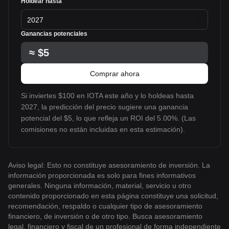
Holdear hasta
2027
Ganancias potenciales
≈
$5
Comprar ahora
Si inviertes $100 en IOTA este año y lo holdeas hasta
2027, la predicción del precio sugiere una ganancia
potencial del $5, lo que refleja un ROI del 5.00%. (Las
comisiones no están incluidas en esta estimación).
Aviso legal: Esto no constituye asesoramiento de inversión. La
información proporcionada es solo para fines informativos
generales. Ninguna información, material, servicio u otro
contenido proporcionado en esta página constituye una solicitud,
recomendación, respaldo o cualquier tipo de asesoramiento
financiero, de inversión o de otro tipo. Busca asesoramiento
legal, financiero y fiscal de un profesional de forma independiente