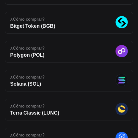
an interesting project to watch, one that reflects where Web3
infrastructure may be heading, but also one that carries the
uncertainty typical of emerging blockchain networks. Disclaimer:
The opinions expressed in this article are for informational
¿Cómo comprar?
purposes only. This article does not constitute an endorsement of
Bitget Token (BGB)
any of the products and services discussed or investment,
financial, or trading advice. Qualified professionals should be
consulted prior to making financial decisions.
¿Cómo comprar?
Polygon (POL)
¿Cómo comprar?
Solana (SOL)
¿Cómo comprar?
Terra Classic (LUNC)
¿Cómo comprar?