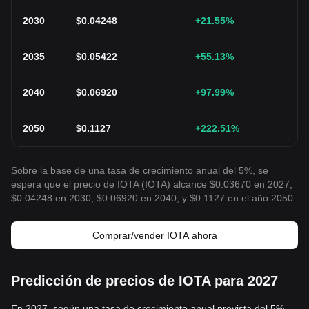
2030
$
0.04248
+21.55
%
2035
$
0.05422
+55.13
%
2040
$
0.06920
+97.99
%
2050
$
0.1127
+222.51
%
Sobre la base de una tasa de crecimiento anual del 5%, se
espera que el precio de IOTA (IOTA) alcance $0.03670 en 2027,
$0.04248 en 2030, $0.06920 en 2040, y $0.1127 en el año 2050.
Comprar/vender IOTA ahora
Predicción de precios de IOTA para 2027
En 2027, según una tasa de crecimiento anual prevista del 5%,