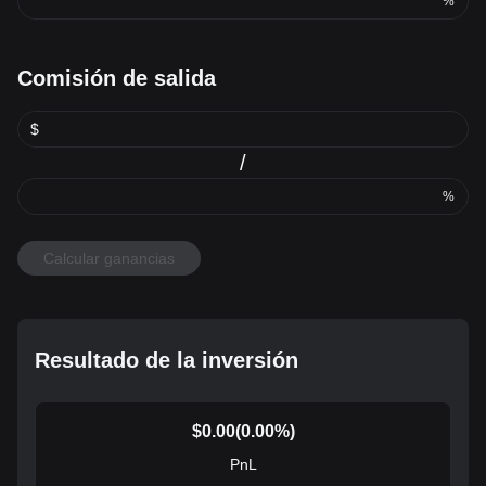
%
Comisión de salida
$
/
%
Calcular ganancias
Resultado de la inversión
$
0.00
(
0.00
%)
PnL