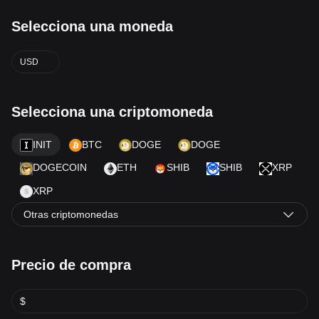
Selecciona una moneda
USD
Selecciona una criptomoneda
INIT
BTC
DOGE
DOGE
DOGECOIN
ETH
SHIB
SHIB
XRP
XRP
Otras criptomonedas
Precio de compra
$