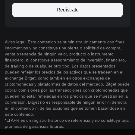
Regístrate
Aviso legal: Este contenido se suministra únicamente con fines
informativos y no constituye una oferta o solicitud de compra,
venta o tenencia de ningún valor, producto o instrumento
financiero, ni constituye asesoramiento de inversión, financiero,
de trading o de cualquier otro tipo. Los datos presentados
pueden reflejar los precios de los activos que se tradean en el
exchange Bitget, como también en otros exchanges de
criptomonedas y plataformas de datos del mercado. Bitget puede
cobrar comisiones por las transacciones con criptomonedas que
pueden no estar reflejadas en los precios que se muestran en la
conversión. Bitget no es responsable de ningún error ni demora
en el contenido ni de las acciones que se tomen basándose en
este contenido.
*El APR es un registro histórico de referencia y no constituye una
promesa de ganancias futuras.