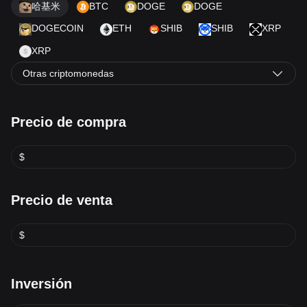
哈基米
BTC
DOGE
DOGE
DOGECOIN
ETH
SHIB
SHIB
XRP
XRP
Otras criptomonedas
Precio de compra
$
Precio de venta
$
Inversión