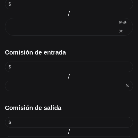
$
/
哈基
米
Comisión de entrada
$
/
%
Comisión de salida
$
/