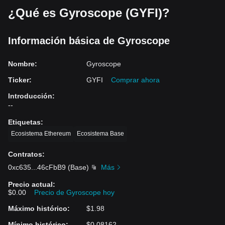
¿Qué es Gyroscope (GYFI)?
Información básica de Gyroscope
Nombre
:
Gyroscope
Ticker
:
GYFI
Comprar ahora
Introducción
:
--
Etiquetas
:
Ecosistema Ethereum
Ecosistema Base
Contratos
:
0xc635
...
46cFbB9
(
Base
)
Más
Precio actual
:
$0.00
Precio de Gyroscope hoy
Máximo histórico
:
$1.98
Mínimo histórico
:
$0.08162