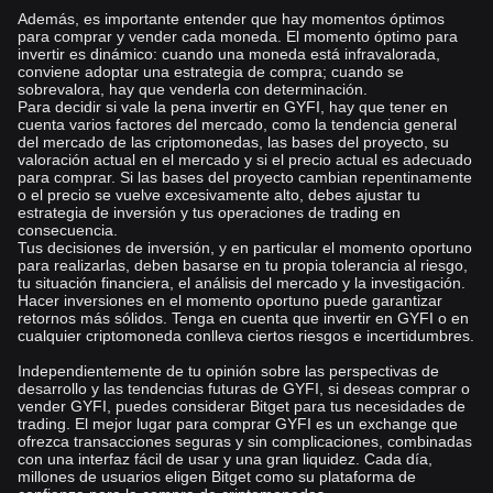
Además, es importante entender que hay momentos óptimos
para comprar y vender cada moneda. El momento óptimo para
invertir es dinámico: cuando una moneda está infravalorada,
conviene adoptar una estrategia de compra; cuando se
sobrevalora, hay que venderla con determinación.
Para decidir si vale la pena invertir en GYFI, hay que tener en
cuenta varios factores del mercado, como la tendencia general
del mercado de las criptomonedas, las bases del proyecto, su
valoración actual en el mercado y si el precio actual es adecuado
para comprar. Si las bases del proyecto cambian repentinamente
o el precio se vuelve excesivamente alto, debes ajustar tu
estrategia de inversión y tus operaciones de trading en
consecuencia.
Tus decisiones de inversión, y en particular el momento oportuno
para realizarlas, deben basarse en tu propia tolerancia al riesgo,
tu situación financiera, el análisis del mercado y la investigación.
Hacer inversiones en el momento oportuno puede garantizar
retornos más sólidos. Tenga en cuenta que invertir en GYFI o en
cualquier criptomoneda conlleva ciertos riesgos e incertidumbres.
Independientemente de tu opinión sobre las perspectivas de
desarrollo y las tendencias futuras de GYFI, si deseas comprar o
vender GYFI, puedes considerar Bitget para tus necesidades de
trading. El mejor lugar para comprar GYFI es un exchange que
ofrezca transacciones seguras y sin complicaciones, combinadas
con una interfaz fácil de usar y una gran liquidez. Cada día,
millones de usuarios eligen Bitget como su plataforma de