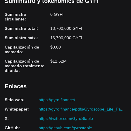
Suministro y tokenomics de GYFI
Suministro
0 GYFI
circulante
:
Suministro total
:
13,700,000 GYFI
Suministro máx.
:
13,700,000 GYFI
Capitalización de
$0.00
mercado
:
Capitalización de
$12.62M
mercado totalmente
diluida
:
Enlaces
Sitio web
:
https://gyro.finance/
Whitepaper
:
https://gyro.finance/pdfs/Gyroscope_Lite_Paper.pdf
X
:
https://twitter.com/GyroStable
GitHub
:
https://github.com/gyrostable