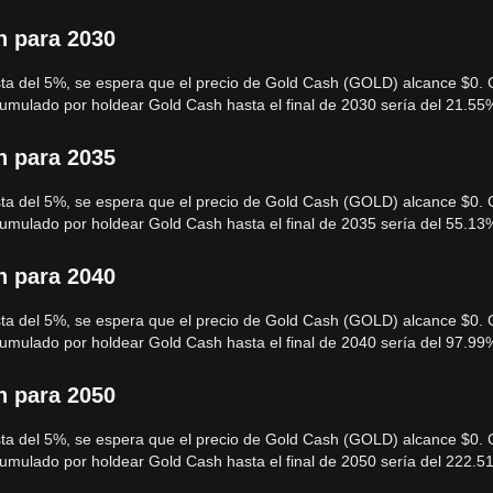
h para 2030
sta del 5%, se espera que el precio de Gold Cash (GOLD) alcance $0.
acumulado por holdear Gold Cash hasta el final de 2030 sería del 21.55
h para 2035
sta del 5%, se espera que el precio de Gold Cash (GOLD) alcance $0.
acumulado por holdear Gold Cash hasta el final de 2035 sería del 55.13
h para 2040
sta del 5%, se espera que el precio de Gold Cash (GOLD) alcance $0.
acumulado por holdear Gold Cash hasta el final de 2040 sería del 97.99
h para 2050
sta del 5%, se espera que el precio de Gold Cash (GOLD) alcance $0.
acumulado por holdear Gold Cash hasta el final de 2050 sería del 222.5