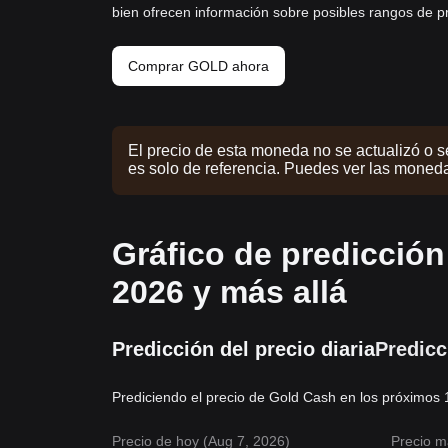
bien ofrecen información sobre posibles rangos de p
Comprar GOLD ahora
El precio de esta moneda no se actualizó o s
es solo de referencia. Puedes ver las moneda
Gráfico de predicción
2026 y más allá
Predicción del precio diaria
Predicc
Prediciendo el precio de Gold Cash en los próximos 
Precio de hoy (Aug 7, 2026)
Precio m