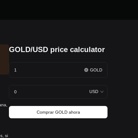
GOLD/USD price calculator
GOLD
USD
ana,
Comprar GOLD ahora
s, si