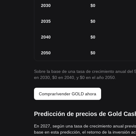
2030
$
0
2035
$
0
2040
$
0
2050
$
0
Sobre la base de una tasa de crecimiento anual del
en 2030, $0 en 2040, y $0 en el año 2050.
Comprar/vender GOLD ahora
Predicción de precios de Gold Cas
En 2027, según una tasa de crecimiento anual previ
base en esta predicción, el retorno de la inversión 