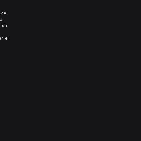
o de
el
r en
en el