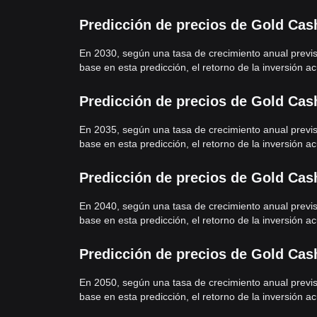
Predicción de precios de Gold Cas
En 2030, según una tasa de crecimiento anual previ
base en esta predicción, el retorno de la inversión 
Predicción de precios de Gold Cas
En 2035, según una tasa de crecimiento anual previ
base en esta predicción, el retorno de la inversión 
Predicción de precios de Gold Cas
En 2040, según una tasa de crecimiento anual previ
base en esta predicción, el retorno de la inversión 
Predicción de precios de Gold Cas
En 2050, según una tasa de crecimiento anual previ
base en esta predicción, el retorno de la inversión 