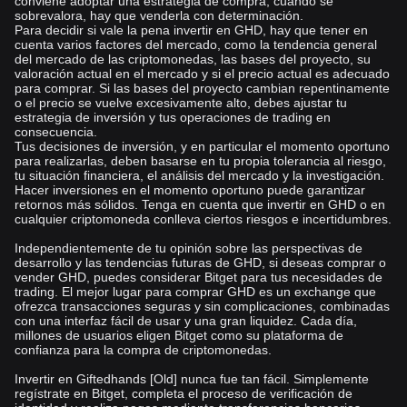
conviene adoptar una estrategia de compra; cuando se
sobrevalora, hay que venderla con determinación.
Para decidir si vale la pena invertir en GHD, hay que tener en
cuenta varios factores del mercado, como la tendencia general
del mercado de las criptomonedas, las bases del proyecto, su
valoración actual en el mercado y si el precio actual es adecuado
para comprar. Si las bases del proyecto cambian repentinamente
o el precio se vuelve excesivamente alto, debes ajustar tu
estrategia de inversión y tus operaciones de trading en
consecuencia.
Tus decisiones de inversión, y en particular el momento oportuno
para realizarlas, deben basarse en tu propia tolerancia al riesgo,
tu situación financiera, el análisis del mercado y la investigación.
Hacer inversiones en el momento oportuno puede garantizar
retornos más sólidos. Tenga en cuenta que invertir en GHD o en
cualquier criptomoneda conlleva ciertos riesgos e incertidumbres.
Independientemente de tu opinión sobre las perspectivas de
desarrollo y las tendencias futuras de GHD, si deseas comprar o
vender GHD, puedes considerar Bitget para tus necesidades de
trading. El mejor lugar para comprar GHD es un exchange que
ofrezca transacciones seguras y sin complicaciones, combinadas
con una interfaz fácil de usar y una gran liquidez. Cada día,
millones de usuarios eligen Bitget como su plataforma de
confianza para la compra de criptomonedas.
Invertir en Giftedhands [Old] nunca fue tan fácil. Simplemente
regístrate en Bitget, completa el proceso de verificación de