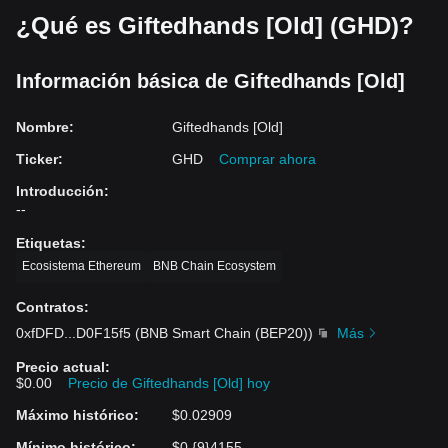
¿Qué es Giftedhands [Old] (GHD)?
Información básica de Giftedhands [Old]
Nombre
:
Giftedhands [Old]
Ticker
:
GHD
Comprar ahora
Introducción
:
--
Etiquetas
:
Ecosistema Ethereum
BNB Chain Ecosystem
Contratos
:
0xfDFD
...
D0F15f5
(
BNB Smart Chain (BEP20)
)
Más
Precio actual
:
$0.00
Precio de Giftedhands [Old] hoy
Máximo histórico
:
$0.02909
Mínimo histórico
:
$0.{9}4155