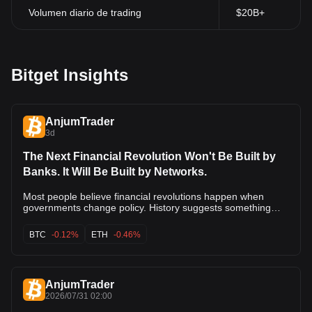
Volumen diario de trading
$20B+
Bitget Insights
AnjumTrader
3d
The Next Financial Revolution Won't Be Built by
Banks. It Will Be Built by Networks.
Most people believe financial revolutions happen when
governments change policy. History suggests something
different. The biggest financial revolutions happen when
technology changes how value moves. Paper replaced gold.
BTC
-0.12%
ETH
-0.46%
Banks replaced vaults. Cards replaced cash. The Internet
replaced branches. Now another transformation has quietly
begun. Networks are replacing institutions. This isn't about
crypto competing with traditional finance. It's about finance
AnjumTrader
becoming programmable. --- 🌍 The Global Macro
2026/07/31 02:00
Crossroads | August 2026 Markets are entering one of the