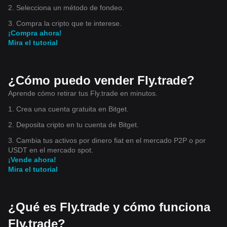
Watch Institutional investors continue monitoring: 🥇 Gold
全球资本重新配置。 来自： 越来越多企业开始真正使用区块
biggest winners won't simply be the assets that appreciate
2. Selecciona un método de fondeo.
(XAUUSDT) 🥈 Silver (XAGUSDT) 🛢 Brent Crude (BZUSDT)
链。 来自： 越来越多国家接受数字支付。 来自： 越来越多AI
the most. They'll be the networks that become impossible to
系统开始调用链上数据。 真正推动市场前进的， 从来不是情
replace. Because once infrastructure becomes essential...
3. Compra la cripto que te interese.
🛢 WTI Crude (CLUSDT) ⚙ Platinum (XPTUSDT) ⚙
People stop calling it innovation. They simply call it normal. -
绪。 而是世界运行方式的改变。 未来最伟大的项目，不一定
¡Compra ahora!
Palladium (XPDUSDT) 🔥 Natural Gas (NGUSDT)
-- Educational content only. Not financial advice. Always
拥有最大的涨幅；它们更可能成为全球金融、人工智能、支付
Mira el tutorial
Commodity trends continue influencing inflation
DYOR and manage risk. #Bitcoin #Ethereum #Blockchain
网络、企业系统和数字身份背后不可替代的基础设施。 当越来
expectations, industrial production, and future monetary
#AI #Stablecoins #Tokenization #DigitalAssets
越多的人还在寻找下一枚百倍币时，真正的时代机会，也许早
policy. --- 📈 What Smart Capital Is Really Buying
#FutureFinance #Macro #Web3 $BTC $ETH $MMT
已悄悄开始——不是一条链改变世界，而是整个数字生态共同
$BLESS $BTC $RAVE
Professional investors are increasingly evaluating: ✔
重构未来。 --- 免责声明：本文仅供市场研究与学习交流，不
¿Cómo puedo vender Fly.trade?
Developer consistency ✔ Enterprise adoption ✔ AI
构成任何投资建议。数字资产市场具有高波动性，其走势可能
integration ✔ Stablecoin transaction growth ✔ Cross-chain
Aprende cómo retirar tus Fly.trade en minutos.
受到美联储及FOMC政策、通胀数据、就业市场、全球流动
infrastructure ✔ Tokenized asset expansion ✔ Digital
性、监管政策、技术创新及国际宏观环境等多重因素影响。投
identity ✔ Sustainable network economics Markets
1. Crea una cuenta gratuita en Bitget.
increasingly reward ecosystems capable of generating
资前请坚持 DYOR（独立研究），并做好风险管理。 $BTC
lasting utility rather than temporary excitement. --- The Real
$MMT $ROBO
2. Deposita cripto en tu cuenta de Bitget.
Question The next decade won't ask: "Which coin went up
the most?" It will ask: Which networks became part of
3. Cambia tus activos por dinero fiat en el mercado P2P o por
everyday life? Which blockchain settled global commerce?
USDT en el mercado spot.
Which AI network powered intelligent automation? Which
¡Vende ahora!
stablecoin moved international capital? Which infrastructure
Mira el tutorial
connected billions of people? Because once technology
becomes invisible... It becomes indispensable. And when
infrastructure becomes indispensable... It stops being an
investment theme— it becomes civilization itself. The
biggest winners of the next era may not be those who
¿Qué es Fly.trade y cómo funciona
predicted the next rally. They may be those who recognized
that crypto was never just building a market... It was quietly
Fly.trade?
rebuilding the operating system of the global economy. ---