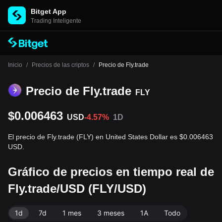
Bitget App
Trading Inteligente
Inicio
/
Precios de las criptos
/
Precio de Fly.trade
Precio de Fly.trade
FLY
$0.006463
USD
-4.57%
1D
El precio de Fly.trade (FLY) en United States Dollar es $0.006463
USD.
Gráfico de precios en tiempo real de
Fly.trade/USD (FLY/USD)
1d
7d
1 mes
3 meses
1A
Todo