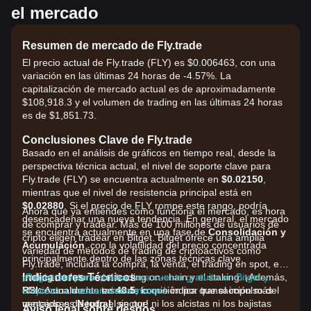
el mercado
Resumen de mercado de Fly.trade
El precio actual de Fly.trade (FLY) es $0.006463, con una
variación en las últimas 24 horas de -4.57%. La
capitalización de mercado actual es de aproximadamente
$108,918.3 y el volumen de trading en las últimas 24 horas
es de $1,851.73.
Conclusiones Clave de Fly.trade
Basado en el análisis de gráficos en tiempo real, desde la
perspectiva técnica actual, el nivel de soporte clave para
Fly.trade (FLY) se encuentra actualmente en
$0.02150
,
mientras que el nivel de resistencia principal está en
$0.02880
. Si el precio de FLY rompe este rango, podría
Ahora que ya entiendes cómo funciona el mercado, es hora
desencadenar una nueva tendencia. En general, el mercado
de comprar y tradear. Más de 100 millones de usuarios de
se encuentra actualmente en una fase de
Consolidación y
cripto eligen tradear en Bitget. Bitget ofrece una amplia
Acumulación
, con la volatilidad del precio concentrada
variedad de métodos de trading de criptoactivos como
principalmente dentro de las zonas técnicas clave.
Fly.trade, incluida la compra, la venta, el trading en spot, el
Indicadores Técnicos
trading de futuros, el trading on-chain y el staking. ¡Además,
¡Regístrate para obtener una cuenta gratuita en Bitget y
RSI:
ofrece una de las tasas de comisión por transacción más
empieza a tradear ahora mismo!
Actualmente en
48.5
, lo que indica que el impulso del
mercado es
ventajosas de todo el sector!
Neutral
, sin que ni los alcistas ni los bajistas
Aviso legal sobre riesgos