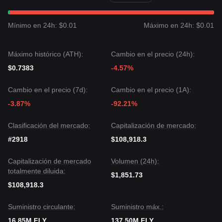
sigue siendo
Constructiva
siempre que el precio se
mantenga por encima del nivel de soporte clave de
$0.02150
.
Mínimo en 24h: $0.01
Máximo en 24h: $0.01
Máximo histórico (ATH):
Cambio en el precio (24h):
$0.7383
-4.57%
Cambio en el precio (7d):
Cambio en el precio (1A):
-3.87%
-92.21%
Clasificación del mercado:
Capitalización de mercado:
#2918
$108,918.3
Capitalización de mercado
Volumen (24h):
totalmente diluida:
$1,851.73
$108,918.3
Suministro circulante:
Suministro máx.:
16.85M FLY
137.50M FLY