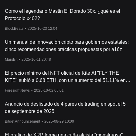
Como el legendario Mastín El Dorado 30x, ¿qué es el
Protocolo x402?
BlockBeats
•
2025-10-23 12:04
Un manual de innovación cripto para gobiernos estatales:
cinco recomendaciones prácticas propuestas por a16z
MarsBit
•
2025-10-11 20:48
El precio mínimo del NFT oficial de Kite AI "FLY THE
KITE" subió a 0.68 ETH, con un aumento del 51.11% en
las últimas 24 horas.
ForesightNews
•
2025-10-02 05:01
Anuncio de deslistado de 4 pares de trading en spot el 5
de septiembre de 2025
Bitget Announcement
•
2025-08-29 10:00
El gráfico de XRP forma una cuña alcista “monstruosa”