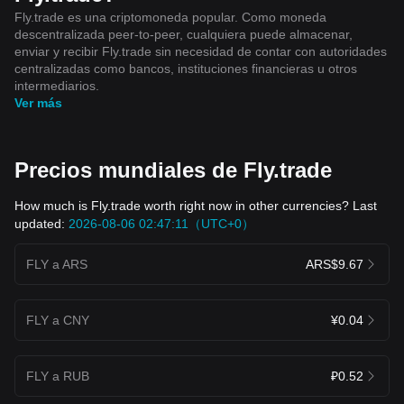
Disclaimer: This article is for educational and informational
Fly.trade es una criptomoneda popular. Como moneda
purposes only and should not be considered financial, legal,
descentralizada peer-to-peer, cualquiera puede almacenar,
or investment advice. Digital asset markets remain volatile
enviar y recibir Fly.trade sin necesidad de contar con autoridades
and are influenced by Federal Reserve and FOMC policy,
centralizadas como bancos, instituciones financieras u otros
inflation data, employment reports, liquidity conditions,
regulation, technological innovation, and global
intermediarios.
macroeconomic developments. Always conduct your own
Ver más
research (DYOR) and practice disciplined risk management.
#Bitcoin #Ethereum #Solana #Blockchain #Crypto #AI
#Stablecoins #RWA #Tokenization #Web3 #DigitalAssets
#FederalReserve #FOMC #GlobalMarkets #FutureFinance
Precios mundiales de Fly.trade
#MacroEconomy $BTC $MMT $ETH
How much is Fly.trade worth right now in other currencies? Last
updated:
2026-08-06 02:47:11（UTC+0）
FLY a ARS
ARS$9.67
FLY a CNY
¥0.04
FLY a RUB
₽0.52