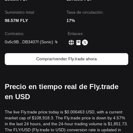
Suministro total:
Tasa de circulación:
98.57M FLY
17%
Contratos
:
Enlaces
:
0x6c9B
...
DB3407f
(
Sonic
)
Comprar/vender Fly.trade ahora
Precio en tiempo real de Fly.trade
en USD
The live Fly.trade price today is $0.006463 USD, with a current
market cap of $108,918.3. The Fly.trade price is down by 4.57%
in the last 24 hours, and the 24-hour trading volume is $1,851.73.
The FLY/USD (Fly.trade to USD) conversion rate is updated in