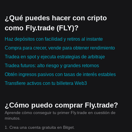
注： $TAO • $AI • $SAPIEN • $WLD 人工智能正在进入可信
$RECALL, $ORDER, $BANK, $CORE, $SCR, $AI, $WLD,
$PI These ecosystems continue representing the largest
计算时代。 --- 🌊 DeFi与流动性生态 持续发展： $JTO •
$TAO, $RIF, $HYPE, $JTO and $ALLO continue building the
centers of digital capital formation. --- 🚀 Growth &
digital highways future applications may depend upon.
$HYPE • $ALLO • $RIF 链上金融正在不断提升全球资本流动
Expansion Layer Market attention continues rotating toward:
Infrastructure compounds. Speculation fades. --- 💻 The AI
$CAP • $FLY • $RTX • $UB • $LAB • $ESP • $BEAT •
¿Qué puedes hacer con cripto
效率。 --- 🏗 开发者生态 Builder持续建设： $RECALL •
$ANTFUN • $INTW Innovation continues expanding across
Hardware Race Continues Technology investment remains
$SCR • $BANK • $ORDER 真正改变行业的， 永远是持续建
AI, consumer ecosystems, decentralized infrastructure, and
como Fly.trade (FLY)?
concentrated around: $MU • $SNDK • $CRM • $SOXL •
设的人。 --- 💻 科技股与AI产业链 持续关注： $MU •
digital communities. --- 🏗 Infrastructure Layer Builders
$OKTA • $SKHYNIX • $TMF • $SPCX Semiconductors.
$SKHYNIX • $SNDK • $CRM • $SOXL • $OKTA • $TMF •
Enterprise software. Cybersecurity. Cloud computing. These
continue strengthening: $RECALL • $ORDER • $BANK •
Haz depósitos con facilidad y retiros al instante
$SPCX 全球AI产业链依旧保持高速发展。 --- ⚡ 未来创新方向
industries provide the physical foundation supporting the AI
$CORE • $SCR • $AI • $WLD • $TAO • $RIF • $HYPE •
economy. --- ⚡ Tomorrow's Experiments Become
$JTO • $ALLO The strongest ecosystems continue
持续关注： $ROBO • $RAM • $MVLL • $SNXX • $AXTI •
Compra para crecer, vende para obtener rendimiento
improving scalability, interoperability, governance, and
$MMT 这些方向覆盖： 机器人、 先进芯片、 智能制造、 AI计
Tomorrow's Giants Innovation continues emerging through:
enterprise readiness. --- 💻 Technology & AI Capital Rotation
Tradea en spot y ejecuta estrategias de arbitraje
$AXTI • $RAM • $SNXX • $MVLL • $ROBO • $MMT History
算、 下一代数字基础设施。 --- 🌐 链上社区活跃度 持续观察：
reminds us that every trillion-dollar industry once looked
Institutional attention remains active across: $MU • $SNDK •
$UP • $RTX • $CAP • $ESP • $UB • $BEAT • $ANTFUN 链上
Tradea futuros: alto riesgo y grandes retornos
insignificant. The next infrastructure leader probably looks
$CRM • $SOXL • $OKTA • $SKHYNIX • $TMF • $SPCX
活跃度依然是观察市场情绪的重要指标。 --- 🛢 全球商品市场
ordinary today. --- 🌐 Adoption Is the New Bull Market
Semiconductors, AI software, cybersecurity, enterprise
Obtén ingresos pasivos con tasas de interés estables
持续关注： 🥇 黄金（XAUUSDT） 🥈 白银（XAGUSDT） 🛢
Communities surrounding $UP, $CAP, $UB, $RTX, $ESP,
cloud, and infrastructure continue driving long-term
$BEAT and $ANTFUN demonstrate something important.
technology investment. --- ⚡ Innovation Pipeline Emerging
Transfiere activos con tu billetera Web3
Brent原油（BZUSDT） 🛢 WTI原油（CLUSDT） ⚙ 铂金
Activity matters. Developers matter. Users matter. Daily
technologies continue developing through: $AXTI • $RAM •
（XPTUSDT） ⚙ 钯金（XPDUSDT） 🔥 天然气
transactions matter. The strongest ecosystems don't grow
$SNXX • $MVLL • $ROBO • $MMT The next generation of
（NGUSDT） 商品市场仍然影响全球通胀预期以及未来货币
because prices rise. Prices rise because ecosystems
intelligent infrastructure continues expanding through
continue growing. --- 🌎 The Real Question People still ask:
政策方向。 --- 📊 资本真正关注什么？ 全球机构越来越重视：
robotics, AI acceleration, advanced computing, and
¿Cómo puedo comprar Fly.trade?
"When is the next bull market?" Perhaps the better question
✔ AI商业化速度 ✔ 区块链基础设施 ✔ 稳定币交易规模 ✔
semiconductor innovation. --- 🌐 On-Chain Activity
is: What if we're no longer waiting for another bull market...
Aprende cómo conseguir tu primer Fly.trade en cuestión de
Community participation continues rotating through: $UP •
RWA增长速度 ✔ 开发者活跃度 ✔ 企业采用率 ✔ 网络安全 ✔
What if we're watching the construction of a completely new
$CAP • $UB • $RTX • $ESP • $BEAT • $ANTFUN Healthy
全球互操作能力 资本， 开始寻找能够穿越多个周期的长期价
minutos.
financial system? The companies that dominated the
decentralized participation remains an important signal for
值。 --- 真正的大机会 很多人认为： 牛市来自降息。 其实，
Internet weren't always the first websites. They became
1. Crea una cuenta gratuita en Bitget.
ecosystem growth and adoption. --- 🛢 Macro Commodity
真正的牛市来自： 生产效率提升。 来自： 科技创新。 来自：
indispensable. The same may happen with blockchain. The