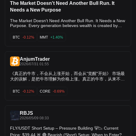
most complex macro environments in years. Investors are
The Market Doesn't Need Another Bull Run. It
balancing: 📊 Federal Reserve policy 📊 FOMC guidance 📊
Needs a New Purpose
CPI & Core PCE inflation 📊 U.S. employment data 📊
Treasury yields 📊 Dollar strength (DXY) 📊 Global liquidity
The Market Doesn't Need Another Bull Run. It Needs a New
Purpose. Every generation believes wealth is created by
📊 Corporate earnings 📊 ETF inflows 📊 Geopolitical risks
rising prices. History tells a different story. Wealth is created
Every headline changes one thing: The price of capital. And
when technology permanently changes how economies
BTC
-0.12%
MMT
+1.40%
the price of capital changes every market. --- 💰 Capital Is
function. Railroads did it. Electricity did it. The Internet did it.
Artificial Intelligence is doing it now. Blockchain may become
Becoming Smarter Money no longer waits. Algorithms
the financial architecture that ties them all together. The
allocate. Institutions rebalance. AI models evaluate risk.
next crypto cycle won't be bigger because prices are higher.
Markets react in milliseconds. Capital has become dynamic.
AnjumTrader
It will be bigger because the world itself has changed.
Instead of sitting inside one industry for years... It rotates
Money is becoming digital. Identity is becoming
2026/07/31 01:55
continuously toward productivity. That's why following
programmable. Assets are becoming tokenized. AI is
liquidity has become more important than following
《真正的牛市，不会从上涨开始，而会从"觉醒"开始》 市场最
becoming autonomous. And finance is becoming
headlines. --- 🤖 AI Isn't Replacing Humans. It's Replacing
borderless. This isn't another cycle. It's a redesign of the
大的误解，是把牛市理解为价格上涨。真正的牛市，从来不是
Friction. Artificial Intelligence is eliminating delays across
global economy. --- 🌍 Global Digital Markets & Macro
K线创造的，而是生产力创造的。每一次金融革命，都是一次
almost every industry. Investment continues accelerating
认知革命。今天，区块链、人工智能、稳定币、RWA、
across: • AI infrastructure • Robotics • Autonomous software
Outlook | May 20–24, 2034 Global investors continue
BTC
-0.12%
CORE
-0.69%
• Semiconductor manufacturing • Enterprise cloud •
DeFi、数字身份以及全球支付网络，正在共同推动一场比价格
balancing monetary policy expectations against accelerating
Intelligent automation Every improvement lowers operating
technological innovation. Attention remains focused on the
更大的变革。未来真正上涨的，不只是资产，而是整个数字经
costs. Blockchain complements this by reducing settlement
upcoming Federal Reserve and FOMC meetings, alongside
济。 真正的财富， 从来不是追逐热点。 而是在世界改变之
costs. Together they create an economy that moves faster
critical macro indicators including: 📈 Core CPI 📈 Core PCE
前， 提前理解它。 --- 🌍 2035年1月12日—16日｜全球数字
RBJS
than any previous generation imagined. --- 🌐 Stablecoins
📈 Producer Price Index (PPI) 📈 Non-Farm Payrolls (NFP)
2026/05/09 08:33
资产、AI与宏观经济深度观察 全球市场继续等待美联储
May Become Bigger Than Payments Most people still think
（Federal Reserve）最新政策信号以及下一次FOMC会议。
stablecoins only exist for crypto trading. Reality is evolving
📈 GDP Growth 📈 Retail Sales 📈 ISM Manufacturing 📈
FLY/USDT Short Setup – Pressure Building 🐻📉 Current
much faster. Stablecoins are becoming infrastructure for: ✔
全球机构持续关注： 📊 Core CPI（核心CPI） 📊 Core
Services PMI 📈 U.S. Treasury Yields 📈 U.S. Dollar Index
International commerce ✔ Supply-chain finance ✔ Treasury
Price: $39.44 🚨 🔴 Bearish (Short) Setup: When to Enter? If